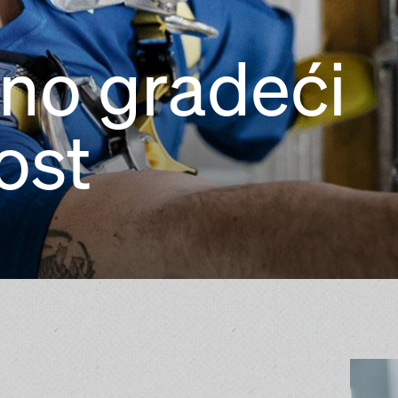
no gradeći
ost