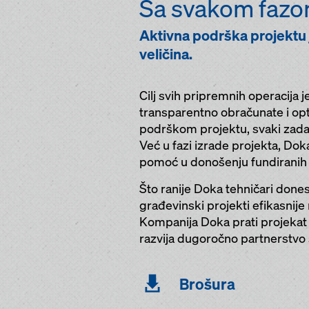
Sa svakom fazom
Aktivna podrška projektu
veličina.
Cilj svih pripremnih operacija j
transparentno obračunate i op
podrškom projektu, svaki zadat
Već u fazi izrade projekta, D
pomoć u donošenju fundiranih 
Što ranije Doka tehničari dones
građevinski projekti efikasnije
Kompanija Doka prati projekat 
razvija dugoročno partnerstvo s
Brošura