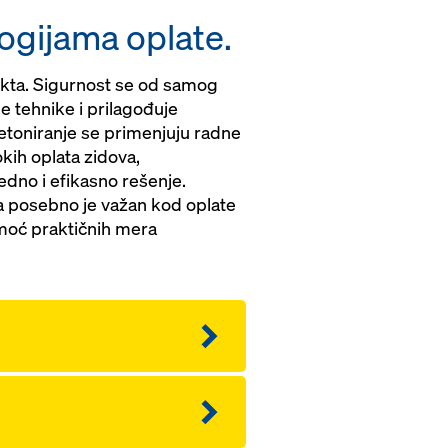
ogijama oplate.
ekta. Sigurnost se od samog
e tehnike i prilagođuje
betoniranje se primenjuju radne
okih oplata zidova,
dno i efikasno rešenje.
ja posebno je važan kod oplate
moć praktičnih mera