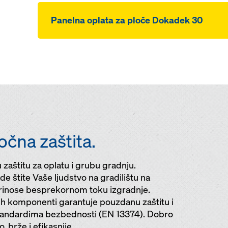
Panelna oplata za ploče Dokadek 30
očna zaštita.
zaštitu za oplatu i grubu gradnju.
e štite Vaše ljudstvo na gradilištu na
prinose besprekornom toku izgradnje.
h komponenti garantuje pouzdanu zaštitu i
standardima bezbednosti (EN 13374). Dobro
 brže i efikasnije.