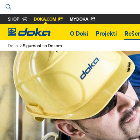
SHOP
DOKA.COM
MYDOKA
Doka
O Doki
Projekti
Rešen
Doka
Sigurnost sa Dokom