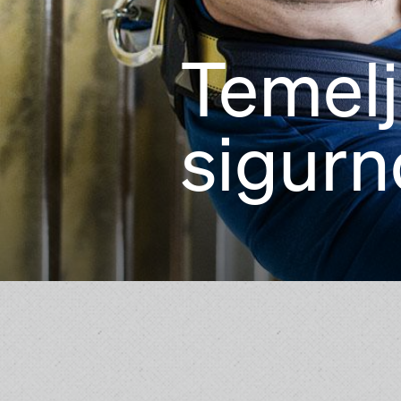
Temelj
sigurn