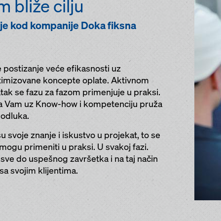
 bliže cilju
 je kod kompanije Doka fiksna
e postizanje veće efikasnosti uz
timizovane koncepte oplate. Aktivnom
ak se fazu za fazom primenjuje u praksi.
oka Vam uz Know-how i kompetenciju pruža
odluka.
u svoje znanje i iskustvo u projekat, to se
 mogu primeniti u praksi. U svakoj fazi.
sve do uspešnog završetka i na taj način
a svojim klijentima.