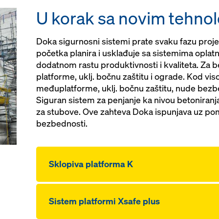
U korak sa novim tehnol
Doka sigurnosni sistemi prate svaku fazu proj
početka planira i usklađuje sa sistemima oplatn
dodatnom rastu produktivnosti i kvaliteta. Za 
platforme, uklj. bočnu zaštitu i ograde. Kod vis
međuplatforme, uklj. bočnu zaštitu, nude bezbe
Siguran sistem za penjanje ka nivou betoniran
za stubove. Ove zahteva Doka ispunjava uz po
bezbednosti.
Sklopiva platforma K
Sistem platformi Xsafe plus