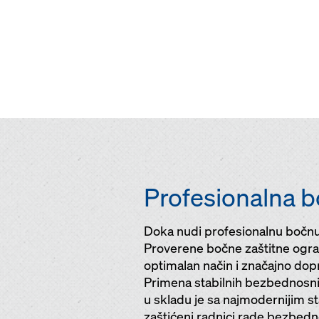
Profesionalna b
Doka nudi profesionalnu bočnu 
Proverene bočne zaštitne ograd
optimalan način i značajno do
Primena stabilnih bezbednosni
u skladu je sa najmodernijim 
zaštićeni radnici rade bezbedno,