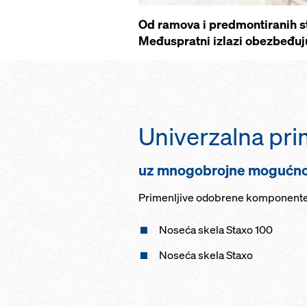
Od ramova i predmontiranih st
Međuspratni izlazi obezbeđuj
Univerzalna pr
uz mnogobrojne mogućnost
Primenljive odobrene komponente
Noseća skela Staxo 100
Noseća skela Staxo