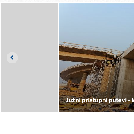
Left
Južni pristupni putevi -