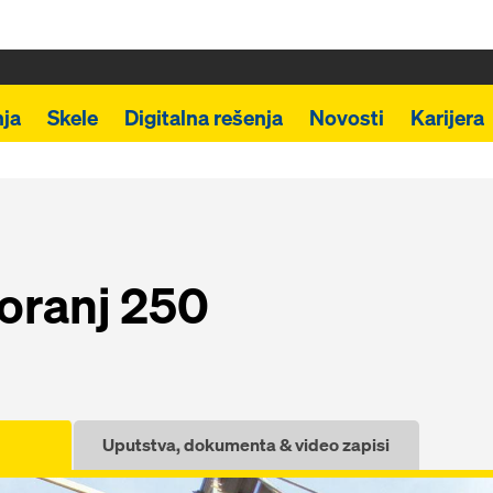
ja
Skele
Digitalna rešenja
Novosti
Karijera
toranj 250
Uputstva, dokumenta & video zapisi