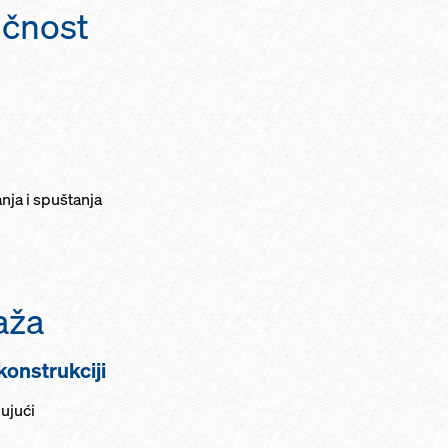
ičnost
ja i spuštanja
aža
konstrukciji
ujući