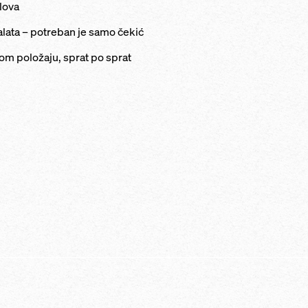
lova
lata – potreban je samo čekić
om položaju, sprat po sprat