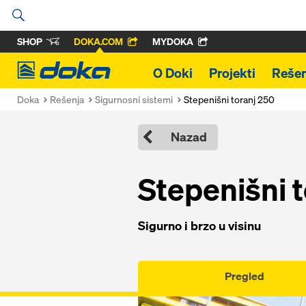
SHOP
DOKA.COM
MYDOKA
Doka
O Doki
Projekti
Rešen
Doka
Rešenja
Sigurnosni sistemi
Stepenišni toranj 250
Nazad
Stepenišni 
Sigurno i brzo u visinu
Pregled