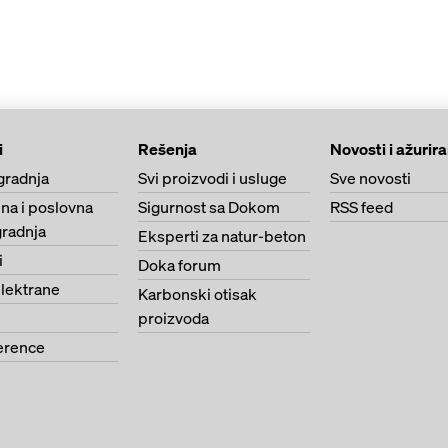
i
Rešenja
Novosti i ažurir
gradnja
Svi proizvodi i usluge
Sve novosti
na i poslovna
Sigurnost sa Dokom
RSS feed
radnja
Eksperti za natur-beton
i
Doka forum
lektrane
Karbonski otisak
proizvoda
erence