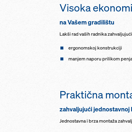
Visoka ekonom
na Vašem gradilištu
Lakši rad vaših radnika zahvaljujući
ergonomskoj konstrukciji
manjem naporu prilikom penjan
Praktična mont
zahvaljujući jednostavnoj 
Jednostavna i brza montaža zahvalj