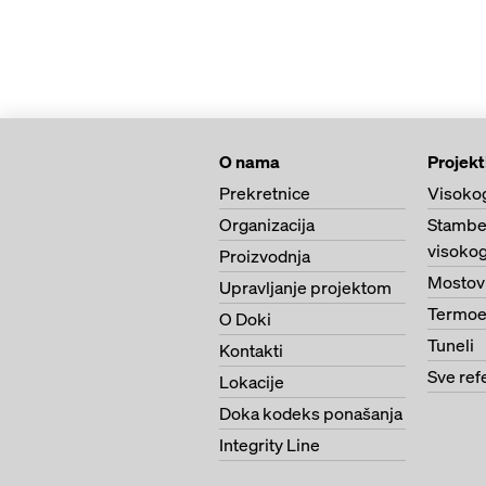
O nama
Projekt
Prekretnice
Visoko
Organizacija
Stambe
visokog
Proizvodnja
Mostov
Upravljanje projektom
Termoe
O Doki
Tuneli
Kontakti
Sve ref
Lokacije
Doka kodeks ponašanja
Integrity Line