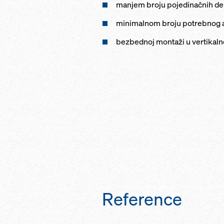
manjem broju pojedinačnih de
minimalnom broju potrebnog a
bezbednoj montaži u vertikaln
Reference