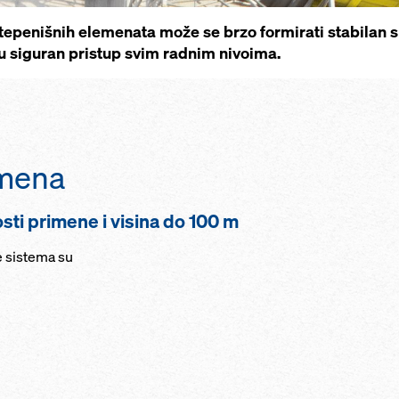
epenišnih elemenata može se brzo formirati stabilan s
u siguran pristup svim radnim nivoima.
imena
i primene i visina do 100 m
 sistema su