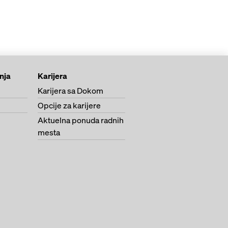
anja
Karijera
Karijera sa Dokom
Opcije za karijere
Aktuelna ponuda radnih
mesta