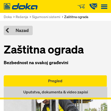
Doka
Doka
Rešenja
Sigurnosni sistemi
Zaštitna ograda
Nazad
Zaštitna ograda
Bezbednost na svakoj građevini
Pregled
Uputstva, dokumenta & video zapisi