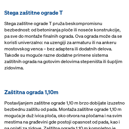
Stega zaštitne ograde T
Stega zaštitne ograde T pruža beskompromisnu
bezbednost: od betoniranja ploče ili noseće konstrukcije,
pa sve do montaže finalnih ograda. Ova ograda može da se
koristi univerzalno: na uzengiji za armaturu ili na ankeru
mostovskog venca – bez adaptera ili dodatnih delova.
Takođe su moguće razne dodatne primene sistema
zaštitnih ograda na gotovim delovima stepeništa ili šupljim
zidovima.
Zaštitna ograda 1,10m
Postavljanjem zaštitne ograde 1,10 m brzo dobijate izuzetno
bezbednu zaštitu od pada. Montaža zaštitne ograde 1,10 m
moguća je duž ivica ploča, oko otvora na pločama i na svim
mestima na građevini gde postoji opasnost od pada, kao i
na oplati za zidove. Zaštitna ograda 1,10 m kompletno je