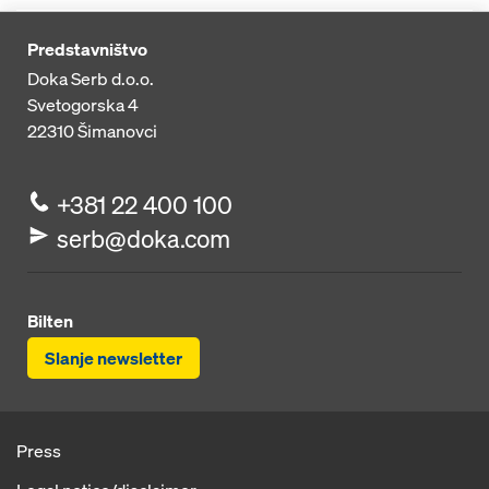
Predstavništvo
Doka Serb d.o.o.
Svetogorska 4
22310
Šimanovci
+381 22 400 100
serb@doka.com
Bilten
Slanje newsletter
Press