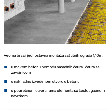
Veoma brza i jednostavna montaža zaštitnih ograda 1,10m:
u mekom betonu pomoću nasadnih čaura i čaura sa
zavojnicom
u naknadno izvedenom otvoru u betonu
u poprečnom otvoru rama elementa sa šestougaonom
navrtkom