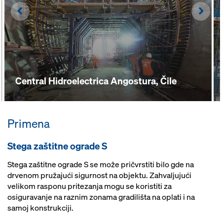
Left
Righ
Central Hidroelectrica Angostura, Čile
Primena
Stega zaštitne ograde S
Stega zaštitne ograde S se može pričvrstiti bilo gde na
drvenom pružajući sigurnost na objektu. Zahvaljujući
velikom rasponu pritezanja mogu se koristiti za
osiguravanje na raznim zonama gradilišta na oplati i na
samoj konstrukciji.