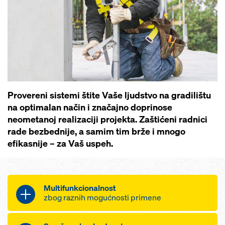
Provereni sistemi štite Vaše ljudstvo na gradilištu
na optimalan način i značajno doprinose
neometanoj realizaciji projekta. Zaštićeni radnici
rade bezbednije, a samim tim brže i mnogo
efikasnije – za Vaš uspeh.
Multifunkcionalnost
zbog raznih mogućnosti primene
Iskoristite bogatu ponudu Doka