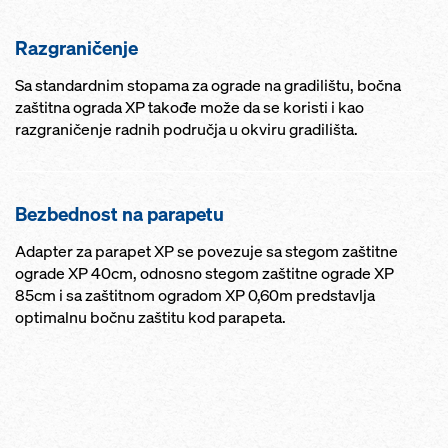
Razgraničenje
Sa standardnim stopama za ograde na gradilištu, bočna
zaštitna ograda XP takođe može da se koristi i kao
razgraničenje radnih područja u okviru gradilišta.
Bezbednost na parapetu
Adapter za parapet XP se povezuje sa stegom zaštitne
ograde XP 40cm, odnosno stegom zaštitne ograde XP
85cm i sa zaštitnom ogradom XP 0,60m predstavlja
optimalnu bočnu zaštitu kod parapeta.