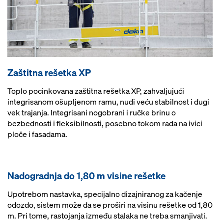
Zaštitna rešetka XP
Toplo pocinkovana zaštitna rešetka XP, zahvaljujući
integrisanom ošupljenom ramu, nudi veću stabilnost i dugi
vek trajanja. Integrisani nogobrani i ručke brinu o
bezbednosti i fleksibilnosti, posebno tokom rada na ivici
ploče i fasadama.
Nadogradnja do 1,80 m visine rešetke
Upotrebom nastavka, specijalno dizajniranog za kačenje
odozdo, sistem može da se proširi na visinu rešetke od 1,80
m. Pri tome, rastojanja između stalaka ne treba smanjivati.