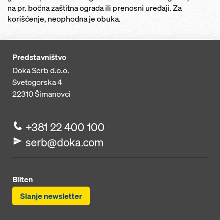
na pr. bočna zaštitna ograda ili prenosni uređaji. Za
korišćenje, neophodna je obuka.
Predstavništvo
Doka Serb d.o.o.
Svetogorska 4
22310
Šimanovci
+381 22 400 100
serb@doka.com
Bilten
Slanje newsletter