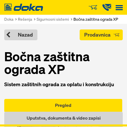
Doka
Doka
Rešenja
Sigurnosni sistemi
Bočna zaštitna ograda XP
Nazad
Prodavnica
Bočna zaštitna
ograda XP
Sistem zaštitnih ograda za oplatu i konstrukciju
Pregled
Uputstva, dokumenta & video zapisi