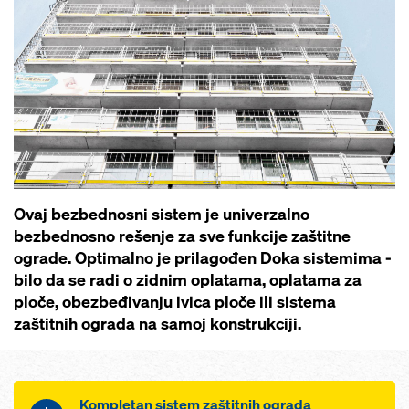
Ovaj bezbednosni sistem je univerzalno
bezbednosno rešenje za sve funkcije zaštitne
ograde. Optimalno je prilagođen Doka sistemima -
bilo da se radi o zidnim oplatama, oplatama za
ploče, obezbeđivanju ivica ploče ili sistema
zaštitnih ograda na samoj konstrukciji.
Kompletan sistem zaštitnih ograda