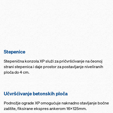
Stepenice
Stepenična konzola XP služi za pričvršćivanje na čeonoj
strani stepenica i daje prostor za postavljanje niveliranih
ploča do 4 cm.
Učvršćivanje betonskih ploča
Podnožje ograde XP omogućuje naknadno stavljanje bočne
zaštite, fiksirane ekspres ankerom 16x125mm.