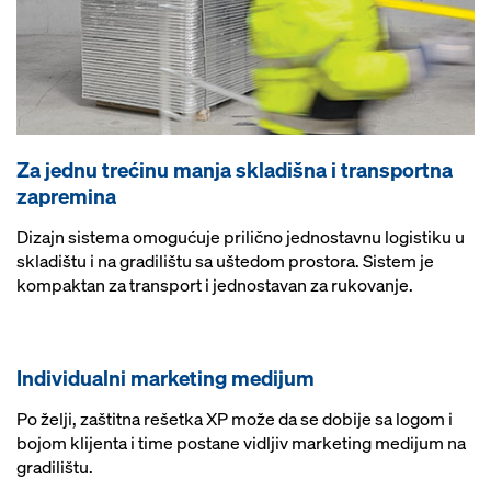
Za jednu trećinu manja skladišna i transportna
zapremina
Dizajn sistema omogućuje prilično jednostavnu logistiku u
skladištu i na gradilištu sa uštedom prostora. Sistem je
kompaktan za transport i jednostavan za rukovanje.
Individualni marketing medijum
Po želji, zaštitna rešetka XP može da se dobije sa logom i
bojom klijenta i time postane vidljiv marketing medijum na
gradilištu.