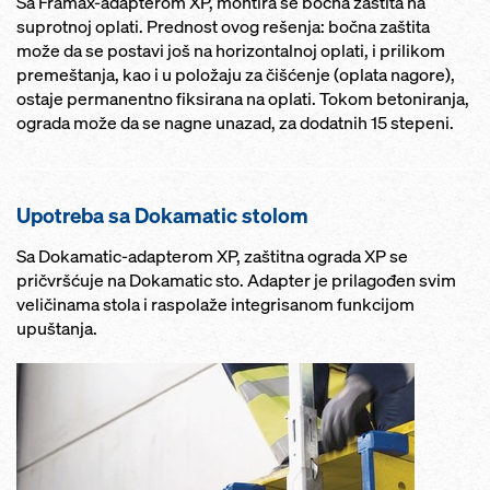
Sa Framax-adapterom XP, montira se bočna zaštita na
suprotnoj oplati. Prednost ovog rešenja: bočna zaštita
može da se postavi još na horizontalnoj oplati, i prilikom
premeštanja, kao i u položaju za čišćenje (oplata nagore),
ostaje permanentno fiksirana na oplati. Tokom betoniranja,
ograda može da se nagne unazad, za dodatnih 15 stepeni.
Upotreba sa Dokamatic stolom
Sa Dokamatic-adapterom XP, zaštitna ograda XP se
pričvršćuje na Dokamatic sto. Adapter je prilagođen svim
veličinama stola i raspolaže integrisanom funkcijom
upuštanja.