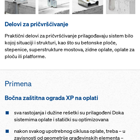
Delovi za pričvršćivanje
Praktični delovi za pričvršćivanje prilagođavaju sistem bilo
kojoj situaciji i strukturi, kao što su betonske ploče,
stepenice, superstrukture mostova, zidne oplate, oplate za
ploču ili platforme.
Primena
Bočna zaštitna ograda XP na oplati
sva rastojanja i dužine rešetki su prilagođeni Doka
sistemima oplate i statički su optimizovana
nakon svakog upotrebnog ciklusa oplate, treba – u
zavisnosti od geometrije građevinskih elementa –