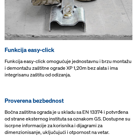
Funkcija easy-click
Funkcija easy-click omogućuje jednostavnu i brzu montažu
i demontažu zaštitne ograde XP 1,20m bez alata i ima
integrisanu zaštitu od odizanja.
Proverena bezbednost
Bočna zaštitna ograda je u skladu sa EN 13374 i potvrđena
od strane eksternog instituta sa oznakom GS. Dostupne su
iscrpne informacije za korisnika i dijagrami za
dimenzionisanje, uključujući i otpornost na vetar.