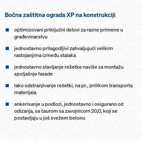
Bočna zaštitna ograda XP na konstrukciji
optimizovani priključni delovi za razne primene u
građevinarstvu
jednostavno prilagodljivi zahvaljujući velikim
rastojanjima između stalaka
jednostavno stavljanje rešetke naviše za montažu
spoljašnje fasade
lako odstranjivanje rešetki, na pr., prilikom transporta
materijala
ankerisanje u podlozi, jednostavno i osigurano od
odizanja, sa čaurom sa zavojnicom 20,0, koji se
postavljaju u još svežem betonu