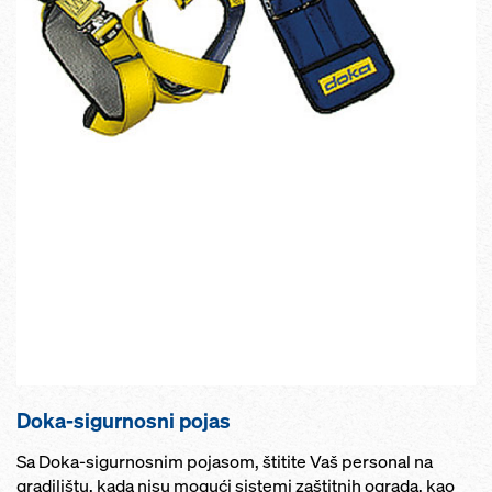
Doka-sigurnosni pojas
Sa Doka-sigurnosnim pojasom, štitite Vaš personal na
gradilištu, kada nisu mogući sistemi zaštitnih ograda, kao