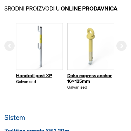
komplikovanog obezbeđivanja
konstrukciji
SRODNI PROIZVODI U
ONLINE PRODAVNICA
velikog broja različitih tipova
uz integrisane delove koji se ne
mogu izgubiti, čime se dodatno
smanjuju troškovi
Left
Rig
Handrail post XP
Doka express anchor
Doka 
16x125mm
Galvanised
Galvan
Galvanised
Sistem
Zaštitna ograda XP 1,20m