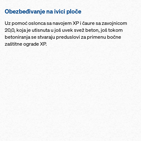
Obezbeđivanje na ivici ploče
Uz pomoć oslonca sa navojem XP i čaure sa zavojnicom
20,0, koja je utisnuta u još uvek svež beton, još tokom
betoniranja se stvaraju preduslovi za primenu bočne
zaštitne ograde XP.