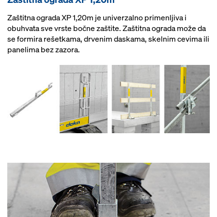
Zaštitna ograda XP 1,20m je univerzalno primenljiva i
obuhvata sve vrste bočne zaštite. Zaštitna ograda može da
se formira rešetkama, drvenim daskama, skelnim cevima ili
panelima bez zazora.