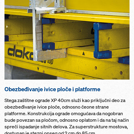
Obezbeđivanje ivice ploče i platforme
Stega zaštitne ograde XP 40cm služi kao priključni deo za
obezbeđivanje ivice ploče, odnosno čeone strane
platforme. Konstrukcija ograde omogućava da nogobran
bude povezan sa pločom, odnosno oplatom i da na taj način
spreči ispadanje sitnih delova. Za superstrukture mostova,
dostupan je stezni opseg od 2 cm do 85 cm.