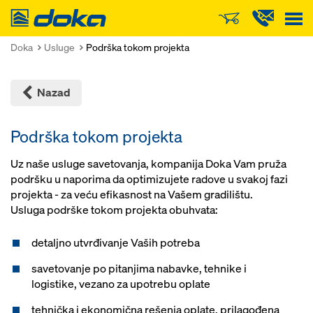
Doka
Doka
Usluge
Podrška tokom projekta
Nazad
Podrška tokom projekta
Uz naše usluge savetovanja, kompanija Doka Vam pruža
podršku u naporima da optimizujete radove u svakoj fazi
projekta - za veću efikasnost na Vašem gradilištu.
Usluga podrške tokom projekta obuhvata:
detaljno utvrđivanje Vaših potreba
savetovanje po pitanjima nabavke, tehnike i
logistike, vezano za upotrebu oplate
tehnička i ekonomična rešenja oplate, prilagođena