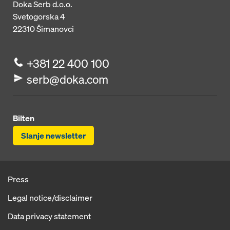
Doka Serb d.o.o.
Svetogorska 4
22310
Šimanovci
+381 22 400 100
serb@doka.com
Bilten
Slanje newsletter
Press
Legal notice/disclaimer
Data privacy statement