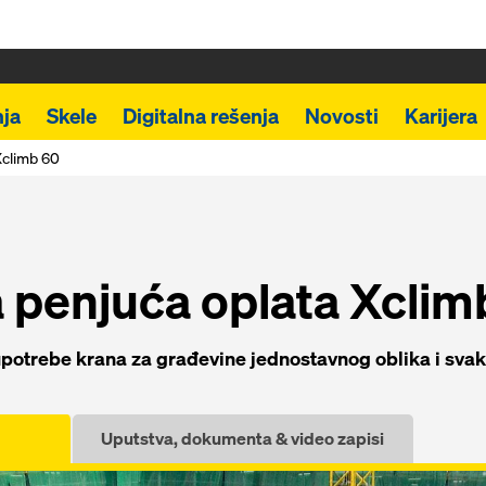
ja
Skele
Digitalna rešenja
Novosti
Karijera
Xclimb 60
penjuća oplata Xclim
potrebe krana za građevine jednostavnog oblika i svak
Uputstva, dokumenta & video zapisi