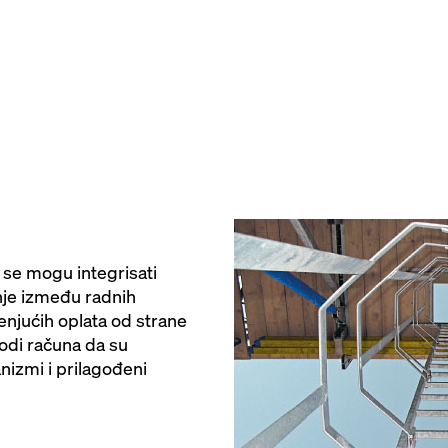
 se mogu integrisati
je između radnih
penjućih oplata od strane
odi računa da su
nizmi i prilagođeni