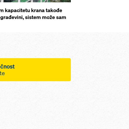
om kapacitetu krana takođe
a građevini, sistem može sam
ičnost
šte
t krana, budući da se i
ože popeti zajedno sa
obuke za proces
 uz pomoć
sistema jednostavnog