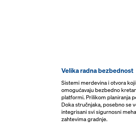
Velika radna bezbednost
Sistemi merdevina i otvora koji
omogućavaju bezbedno kretan
platformi. Prilikom planiranja 
Doka stručnjaka, posebno se v
integrisani svi sigurnosni meha
zahtevima gradnje.