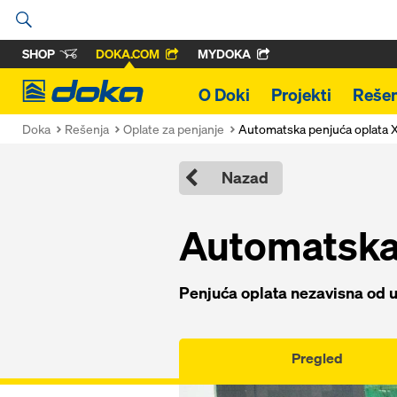
SHOP
DOKA.COM
MYDOKA
Doka
O Doki
Projekti
Rešen
Doka
Rešenja
Oplate za penjanje
Automatska penjuća oplata 
Nazad
Automatska 
Penjuća oplata nezavisna od u
Pregled