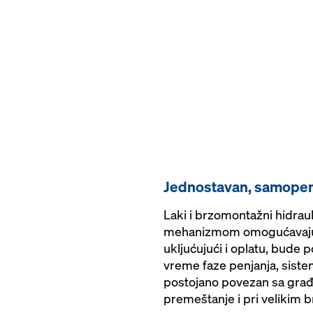
Jednostavan, samopen
Laki i brzomontažni hidraul
mehanizmom omogućavaju,
ukljućujući i oplatu, bude
vreme faze penjanja, siste
postojano povezan sa gra
premeštanje i pri velikim 