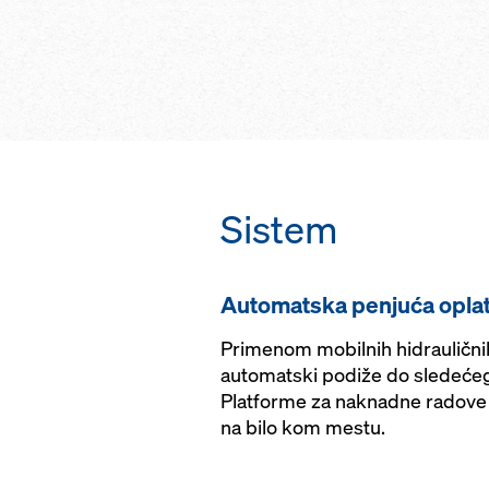
ili mobilnim hidr
potpuna bezbednos
jednostavno prilag
dizanju i spuštanj
vremenskim uslovi
integrisanih platf
različitim varijant
tornjeva i merdev
ubrzani tok izgra
osećajem sigurnos
visinama
Sistem
Automatska penjuća oplat
Primenom mobilnih hidrauličn
automatski podiže do sledeće
Platforme za naknadne radove 
na bilo kom mestu.