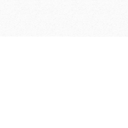
m energije uz pomoć
ih cilindra i fiksnih