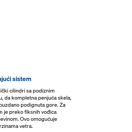
jući sistem
ički cilindri sa podiznim
 da kompletna penjuća skela,
 pouzdano podignuta gore. Za
m je preko fiksnih vođica
đevinom. Ovo omogućuje
brzinama vetra.