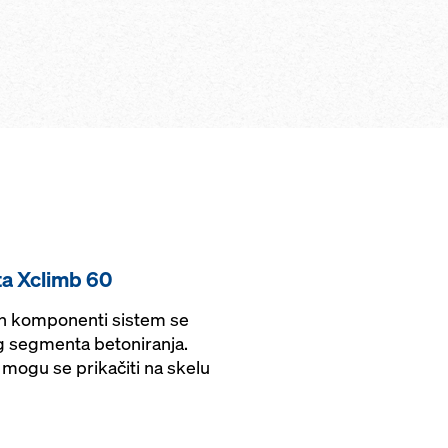
auličkim sistemom
za rukovanje
t pri radu, pri
odljiv
rad sa uštedo
u, uz pomoć
ma zahvaljujući
lakih hidrauličk
ormi, stepenišnih
ama kućišta
vođica
ina
dnje povećanim
ti na svim
a Xclimb 60
ih komponenti sistem se
g segmenta betoniranja.
mogu se prikačiti na skelu