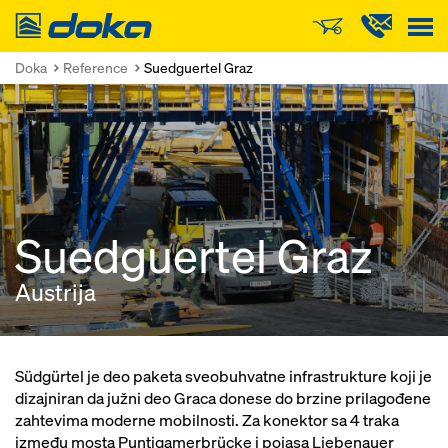
Doka
Doka
Reference
Suedguertel Graz
Suedguertel Graz
Austrija
Südgürtel je deo paketa sveobuhvatne infrastrukture koji je
dizajniran da južni deo Graca donese do brzine prilagođene
zahtevima moderne mobilnosti. Za konektor sa 4 traka
između mosta Puntigamerbrücke i pojasa Liebenauer