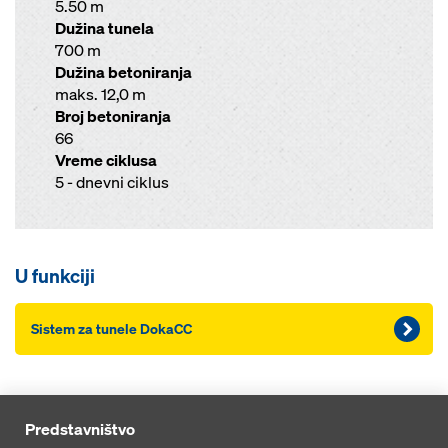
5.50 m
Dužina tunela
700 m
Dužina betoniranja
maks. 12,0 m
Broj betoniranja
66
Vreme ciklusa
5 - dnevni ciklus
U funkciji
Sistem za tunele DokaCC
Predstavništvo