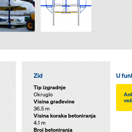
Zid
U funk
Tip izgradnje
Okruglo
Ank
veš
Visina građevine
36.5 m
Visina koraka betoniranja
4.1 m
Broj betoniranja