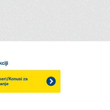
ciji
eri/Konusi za
anje