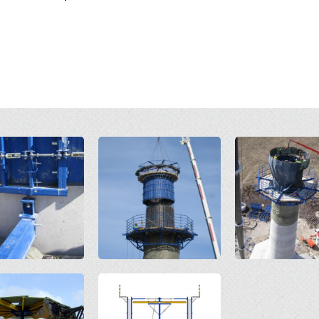
Open
Open
Open