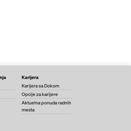
anja
Karijera
Karijera sa Dokom
Opcije za karijere
Aktuelna ponuda radnih
mesta