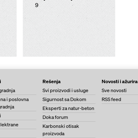
9
i
Rešenja
Novosti i ažurir
gradnja
Svi proizvodi i usluge
Sve novosti
na i poslovna
Sigurnost sa Dokom
RSS feed
radnja
Eksperti za natur-beton
i
Doka forum
lektrane
Karbonski otisak
proizvoda