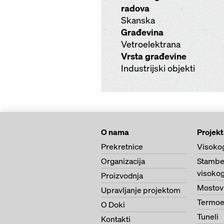
radova
Skanska
Građevina
Vetroelektrana
Vrsta građevine
Industrijski objekti
O nama
Projekt
Prekretnice
Visoko
Organizacija
Stambe
visokog
Proizvodnja
Mostov
Upravljanje projektom
Termoe
O Doki
Tuneli
Kontakti