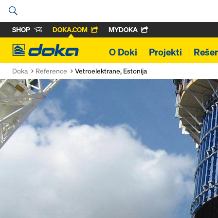
SHOP
DOKA.COM
MYDOKA
Doka
O Doki
Projekti
Rešen
Doka
Reference
Vetroelektrane, Estonija