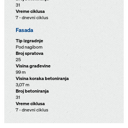
31
Vreme ciklusa
7 - dnevni ciklus
Fasada
Tip izgradnje
Pod nagibom
Broj spratova
25
Visina građevine
99 m
Visina koraka betoniranja
3,07 m
Broj betoniranja
31
Vreme ciklusa
7 - dnevni ciklus