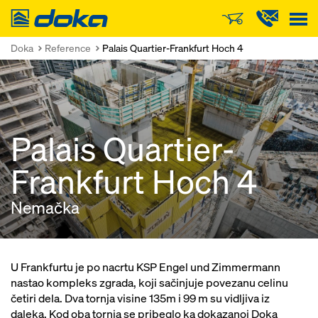
Doka
Doka
Reference
Palais Quartier-Frankfurt Hoch 4
Palais Quartier-
Frankfurt Hoch 4
Nemačka
U Frankfurtu je po nacrtu KSP Engel und Zimmermann
nastao kompleks zgrada, koji sačinjuje povezanu celinu
četiri dela. Dva tornja visine 135m i 99 m su vidljiva iz
daleka. Kod oba tornja se pribeglo ka dokazanoj Doka