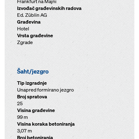
Frankfurt na Majni
Izvođač građevinskih radova
Ed. Züblin AG
Građevina
Hotel
Vrsta građevine
Zgrade
Šaht/jezgro
Tip izgradnje
Unapred formirano jezgro
Broj spratova
25
Visina građevine
99 m
Visina koraka betoniranja
3,07 m
Broj betoniranja