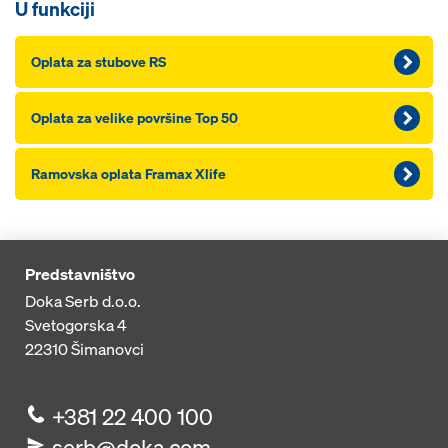
U funkciji
Oplata za stubove RS
Oplata za velike površine Top 50
Ramovska oplata Framax Xlife
Predstavništvo
Doka Serb d.o.o.
Svetogorska 4
22310
Šimanovci
+381 22 400 100
serb@doka.com