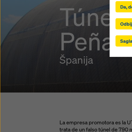
Klikom n
Túnel 
Da, d
na insta
pristaj
uključi
Odbij
Peña 
ste oda
kojima 
Sagla
odgovar
odnosi n
biti pre
Španija
nadzora 
kolačiće
postavk
korišće
bilo ko
postavk
Više in
Takođe 
kolačića
La empresa promotora es la UT
trata de un falso túnel de 790 