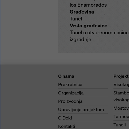
los Enamorados
Građevina
Tunel
Vrsta građevine
Tunel u otvorenom načinu
izgradnje
O nama
Projekt
Prekretnice
Visoko
Organizacija
Stambe
visokog
Proizvodnja
Mostov
Upravljanje projektom
Termoe
O Doki
Tuneli
Kontakti