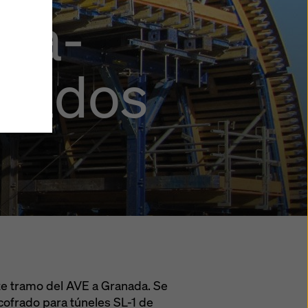
ajete
ra-
m’,
može
ke koje
orados
emlje u
 takođe
 mogu
e i
iti sve
aših
zvati u
 na
atnosti
.
e tramo del AVE a Granada. Se
ncofrado para túneles SL-1 de