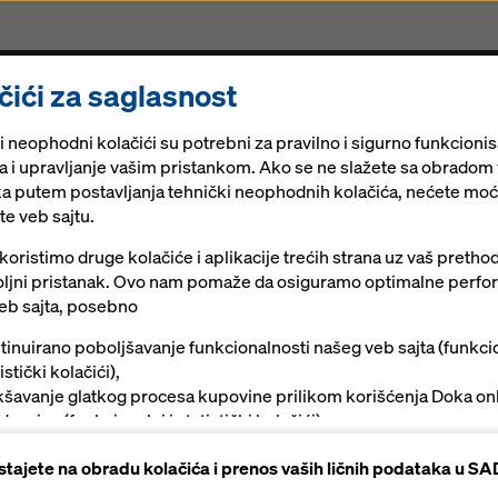
čići za saglasnost
ja
Skele
Digitalna rešenja
Novosti
Karijera
i neophodni kolačići su potrebni za pravilno i sigurno funkcioni
ta i upravljanje vašim pristankom. Ako se ne slažete sa obradom
a putem postavljanja tehnički neophodnih kolačića, nećete moć
te veb sajtu.
oristimo druge kolačiće i aplikacije trećih strana uz vaš pretho
ljni pristanak. Ovo nam pomaže da osiguramo optimalne perf
eb sajta, posebno
tinuirano poboljšavanje funkcionalnosti našeg veb sajta (funkcio
istički kolačići),
kšavanje glatkog procesa kupovine prilikom korišćenja Doka on
davnice (funkcionalni i statistički kolačići),
žanje odgovarajućeg oglašavanja vama, kao korisniku, na odre
ristajete na obradu kolačića i prenos vaših ličnih podataka u S
tformama (marketinški kolačići).