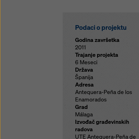
Podaci o projektu
Godina završetka
2011
Trajanje projekta
6 Meseci
Država
Španija
Adresa
Antequera-Peña de los
Enamorados
Grad
Málaga
Izvođač građevinskih
radova
UTE Antequera-Peña de