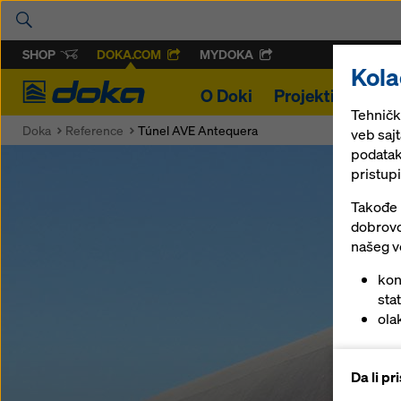
SHOP
DOKA.COM
MYDOKA
Kola
Doka
O Doki
Projekti
Rešen
Tehničk
Doka
Reference
Túnel AVE Antequera
veb saj
podatak
pristupi
Takođe k
dobrovo
našeg v
kon
stat
ola
pro
pru
Da li p
pla