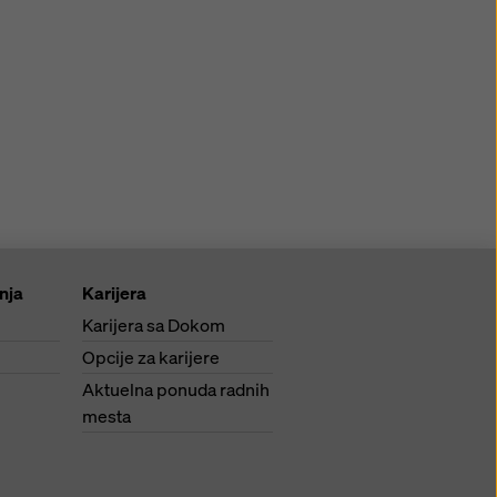
anja
Karijera
Karijera sa Dokom
Opcije za karijere
Aktuelna ponuda radnih
mesta