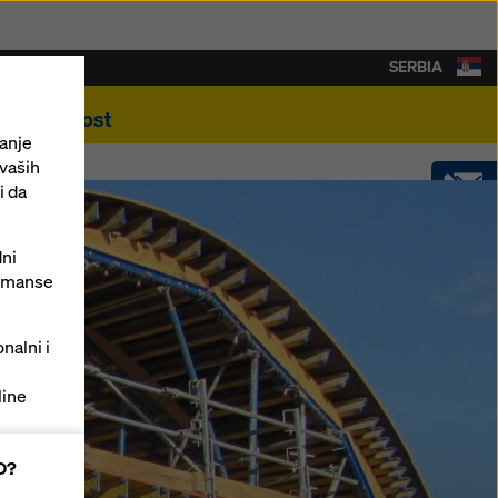
SERBIA
Održivost
sanje
 vaših
i da
KONTAKT
dni
ormanse
SHOP
nalni i
line
đenim
AD?