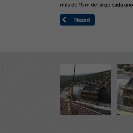
más de 15 m de largo cada uno
Nazad
Open
Open