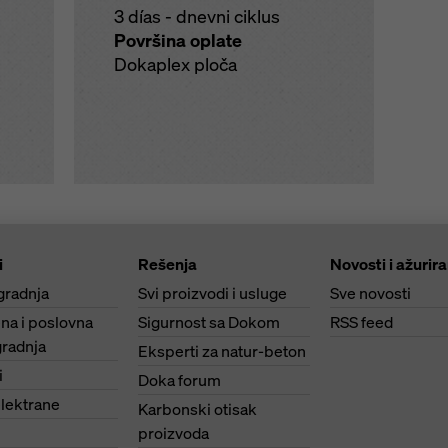
3 días - dnevni ciklus
Površina oplate
Dokaplex ploča
i
Rešenja
Novosti i ažurir
gradnja
Svi proizvodi i usluge
Sve novosti
na i poslovna
Sigurnost sa Dokom
RSS feed
radnja
Eksperti za natur-beton
i
Doka forum
lektrane
Karbonski otisak
proizvoda