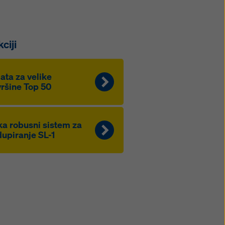
ciji
ata za velike
ršine Top 50
a robusni sistem za
upiranje SL-1