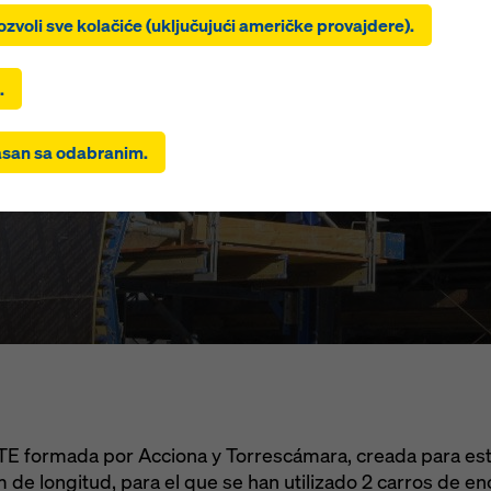
a ‘Dozvoli sve kolačiće (uključujući američke provajdere)’, prist
AVE Anteque
ozvoli sve kolačiće (uključujući američke provajdere).
laciju i korišćenje svih kolačića. Klikom na ‘Saglasan sa odabrani
ete na kolačiće koje ste odabrali pomoću polja za potvrdu. Ovo 
vati i prenos podataka u treće zemlje kao što su SAD. Ako postav
.
de los Enam
brali takođe uključuju provajdere koji prenose podatke u treće z
ne postoji odluka o adekvatnosti prema članu 45 GDPR-a i nema
san sa odabranim.
ajućih zaštitnih mera prema članu 46 GDPR-a, vaš pristanak se
a ovo. Može postojati rizik da vaši podaci preneti na ovaj način
dmet pristupa od strane vlasti u tim trećim zemljama radi kontrol
i da ne postoje efikasna pravna sredstva protiv toga. Možete odb
 koji zahtevaju pristanak klikom na ‘Odbij’ ili prilagođavanjem v
i kolačića
klikom na postavke kolačića na dnu ovog veb sajta i
njem odgovarajućih polja za potvrdu. Svoj pristanak možete opo
m trenutku sa budućim dejstvom i bez navođenja razloga klikom
e kolačića
na dnu ovog veb sajta.
formacija o našim kolačićima možete pronaći
u našoj politici priv
vam nudimo opciju odabira vaših kolačića (napredne postavke
).
E formada por Acciona y Torrescámara, creada para est
m de longitud, para el que se han utilizado 2 carros de e