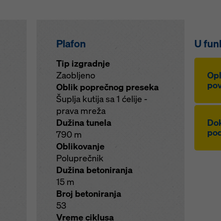
Plafon
U funk
Tip izgradnje
Zaobljeno
Opl
pov
Oblik poprečnog preseka
Šuplja kutija sa 1 ćelije -
prava mreža
Dužina tunela
Dok
pod
790 m
Oblikovanje
Poluprečnik
Dužina betoniranja
15 m
Broj betoniranja
53
Vreme ciklusa