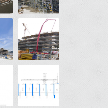
Open
Open