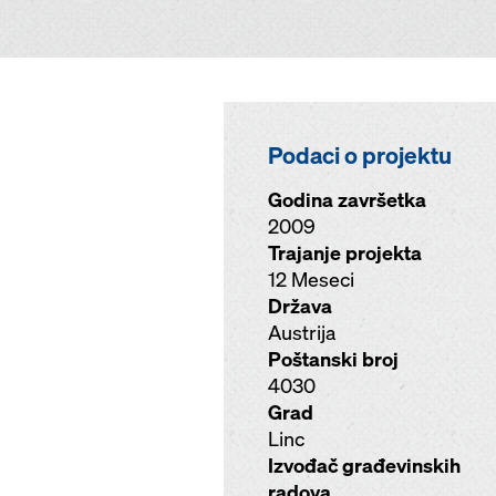
Podaci o projektu
Godina završetka
2009
Trajanje projekta
12 Meseci
Država
Austrija
Poštanski broj
4030
Grad
Linc
Izvođač građevinskih
radova