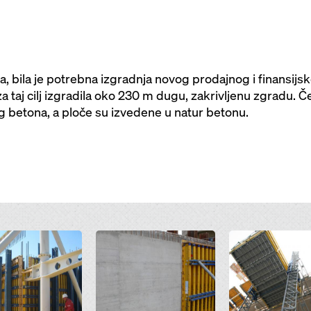
ila je potrebna izgradnja novog prodajnog i finansijskog
taj cilj izgradila oko 230 m dugu, zakrivljenu zgradu. Če
g betona, a ploče su izvedene u natur betonu.
Open
Open