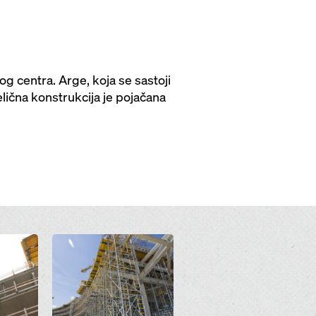
 centra. Arge, koja se sastoji
lična konstrukcija je pojačana
Open