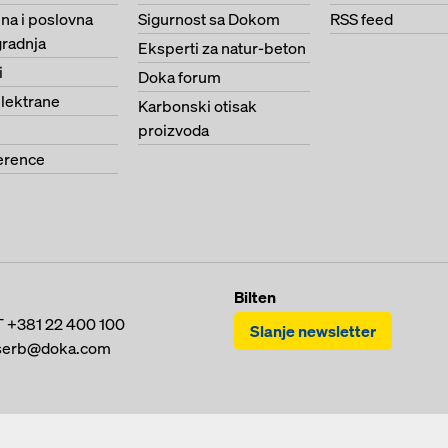
na i poslovna
Sigurnost sa Dokom
RSS feed
radnja
Eksperti za natur-beton
i
Doka forum
lektrane
Karbonski otisak
proizvoda
erence
Bilten
T
+381 22 400 100
Slanje newsletter
serb@doka.com