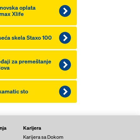
movska oplata
max Xlife
eća skela Staxo 100
đaji za premeštanje
lova
amatic sto
anja
Karijera
Karijera sa Dokom