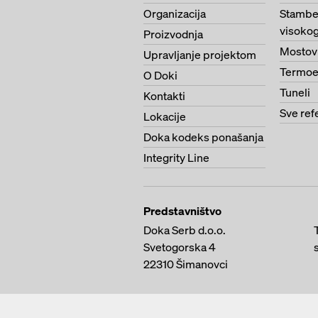
Organizacija
Stambe
visokog
Proizvodnja
Mostov
Upravljanje projektom
Termoe
O Doki
Tuneli
Kontakti
Sve ref
Lokacije
Doka kodeks ponašanja
Integrity Line
Predstavništvo
Doka Serb d.o.o.
Svetogorska 4
22310
Šimanovci