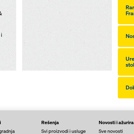
Ra
&
Fra
i
Nos
Ure
sto
Dok
i
Rešenja
Novosti i ažurir
gradnja
Svi proizvodi i usluge
Sve novosti