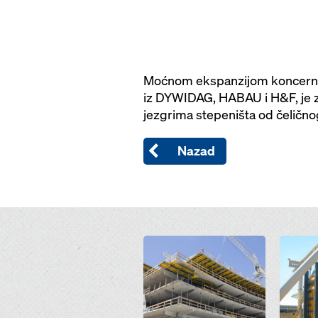
Moćnom ekspanzijom koncerna, b
iz DYWIDAG, HABAU i H&F, je za 
jezgrima stepeništa od čelično
Nazad
Open
Open