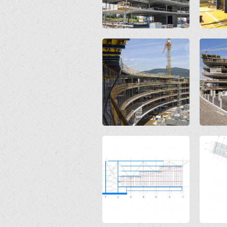
Open
Open
Open
Open