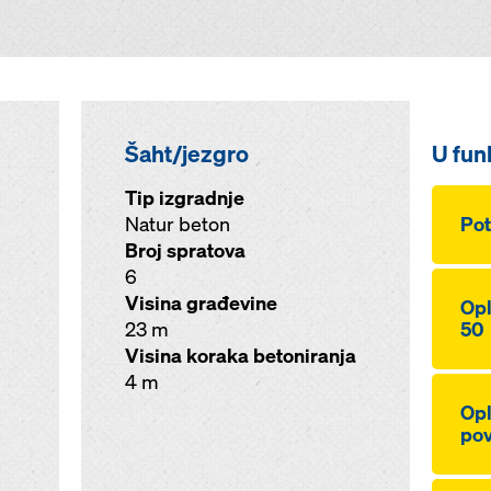
Šaht/jezgro
U funk
Tip izgradnje
Natur beton
Pot
Broj spratova
6
Visina građevine
Opl
23 m
50
Visina koraka betoniranja
4 m
Opl
pov