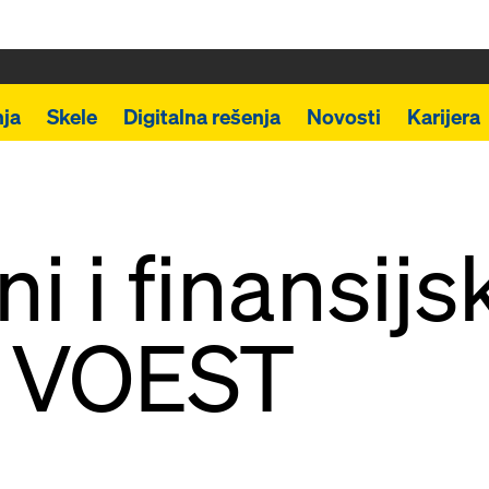
ja
Skele
Digitalna rešenja
Novosti
Karijera
i i finansijs
r VOEST