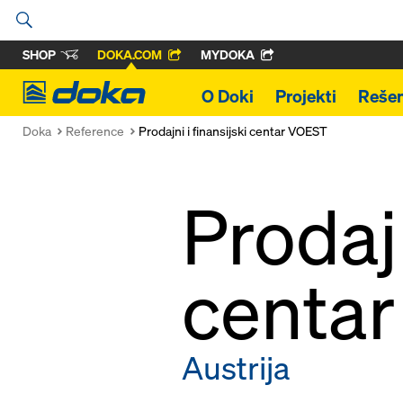
SHOP
DOKA.COM
MYDOKA
Doka
O Doki
Projekti
Rešen
Doka
Reference
Prodajni i finansijski centar VOEST
Prodajn
centa
Austrija