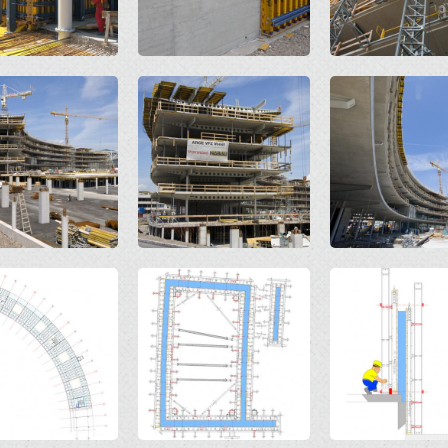
Open
Open
Open
Open