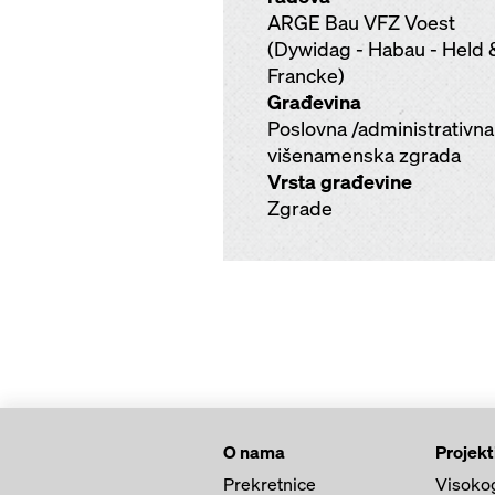
ARGE Bau VFZ Voest
(Dywidag - Habau - Held 
Francke)
Građevina
Poslovna /administrativna 
višenamenska zgrada
Vrsta građevine
Zgrade
O nama
Projekt
Prekretnice
Visoko