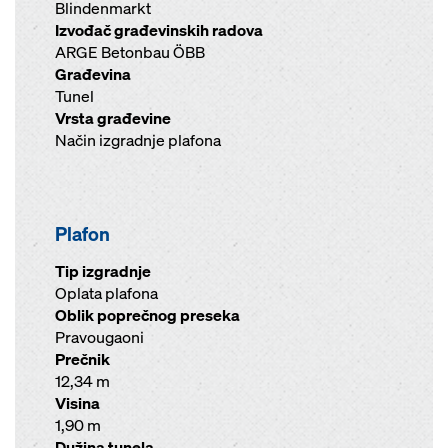
Blindenmarkt
Izvođač građevinskih radova
ARGE Betonbau ÖBB
Građevina
Tunel
Vrsta građevine
Način izgradnje plafona
Plafon
Tip izgradnje
Oplata plafona
Oblik poprečnog preseka
Pravougaoni
Prečnik
12,34 m
Visina
1,90 m
Dužina tunela