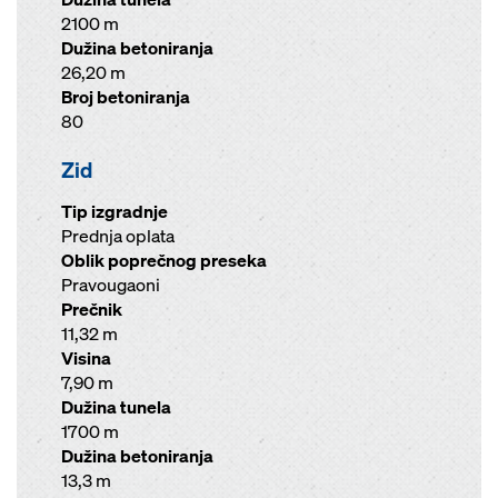
2100 m
Dužina betoniranja
26,20 m
Broj betoniranja
80
Zid
Tip izgradnje
Prednja oplata
Oblik poprečnog preseka
Pravougaoni
Prečnik
11,32 m
Visina
7,90 m
Dužina tunela
1700 m
Dužina betoniranja
13,3 m