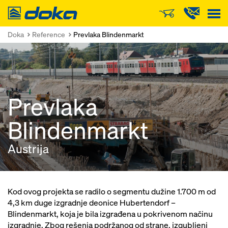
Doka
Doka
Reference
Prevlaka Blindenmarkt
Prevlaka
Blindenmarkt
Austrija
Kod ovog projekta se radilo o segmentu dužine 1.700 m od
4,3 km duge izgradnje deonice Hubertendorf –
Blindenmarkt, koja je bila izgrađena u pokrivenom načinu
izgradnje. Zbog rešenja podržanog od strane, izgubljeni