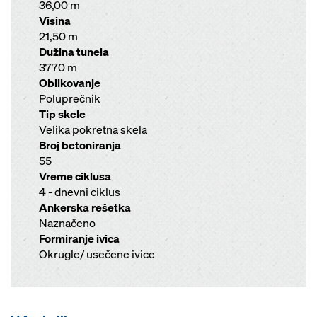
36,00 m
Visina
21,50 m
Dužina tunela
3770 m
Oblikovanje
Poluprečnik
Tip skele
Velika pokretna skela
Broj betoniranja
55
Vreme ciklusa
4 - dnevni ciklus
Ankerska rešetka
Naznačeno
Formiranje ivica
Okrugle/ usečene ivice