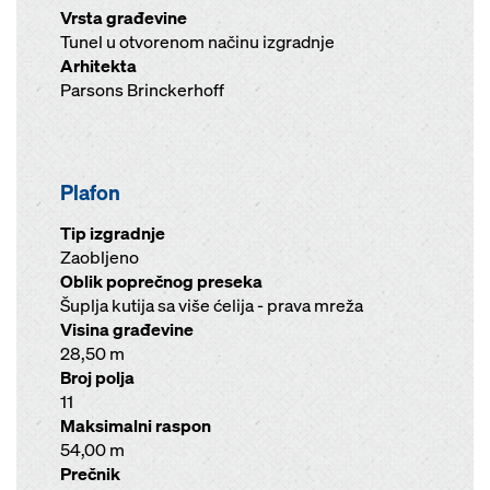
Vrsta građevine
Tunel u otvorenom načinu izgradnje
Arhitekta
Parsons Brinckerhoff
Plafon
Tip izgradnje
Zaobljeno
Oblik poprečnog preseka
Šuplja kutija sa više ćelija - prava mreža
Visina građevine
28,50 m
Broj polja
11
Maksimalni raspon
54,00 m
Prečnik