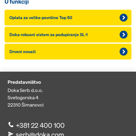
U funkciji
Oplata za velike površine Top 50
Doka robusni sistem za podupiranje SL-1
Drveni nosači
Predstavništvo
Doka Serb d.o.o.
Svetogorska 4
22310
Šimanovci
+381 22 400 100
serb@doka.com