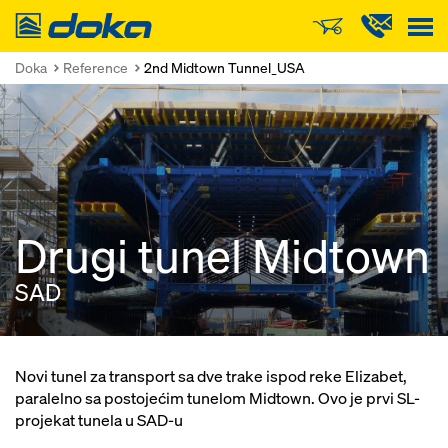
Doka
Doka
Reference
2nd Midtown Tunnel_USA
Drugi tunel Midtown
SAD
Novi tunel za transport sa dve trake ispod reke Elizabet,
paralelno sa postojećim tunelom Midtown. Ovo je prvi SL-
projekat tunela u SAD-u