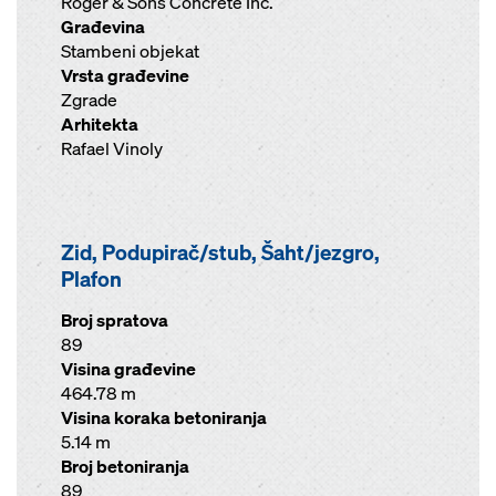
Roger & Sons Concrete Inc.
Građevina
Stambeni objekat
Vrsta građevine
Zgrade
Arhitekta
Rafael Vinoly
Zid, Podupirač/stub, Šaht/jezgro,
Plafon
Broj spratova
89
Visina građevine
464.78 m
Visina koraka betoniranja
5.14 m
Broj betoniranja
89