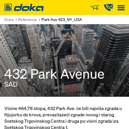
Doka
Doka
Reference
Park Ave 423_NY_USA
432 Park Avenue
SAD
Visine 464,78 stopa, 432 Park Ave. će biti najviša zgrada u
Njujorku do krova, prevazilazeći zgrade novog i starog
Svetskog Trgovinskog Centra i druga po visini zgrada iza
Svetskog Trgovinskog Centra 1.