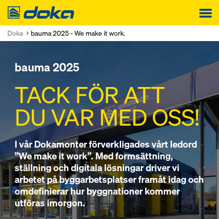
Doka
Doka
bauma 2025 - We make it work.
bauma 2025
TACK FÖR ATT
DU VAR MED OSS!
I vår Dokamonter förverkligades vårt ledord
”We make it work”. Med formsättning,
ställning och digitala lösningar driver vi
arbetet på byggarbetsplatser framåt idag och
omdefinierar hur byggnationer kommer
utföras imorgon.