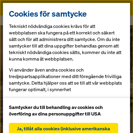
Doka
Cookies för samtycke
Doka
Newsroom
Doka tilldelas silver av EcoVadis
Tekniskt nödvändiga cookies krävs för att
webbplatsen ska fungera på ett korrekt och säkert
På väg mot netto-noll utsläpp 2040
sätt och för att administrera ditt samtycke. Om du inte
Doka tilldelas
samtycker till att dina uppgifter behandlas genom att
tekniskt nödvändiga cookies sätts, kommer du inte att
silver av
kunna komma åt webbplatsen.
Vi använder även andra cookies och
EcoVadis
tredjepartsapplikationer med ditt föregående frivilliga
samtycke. Detta hjälper oss att se till att vår webbplats
fungerar optimalt, i synnerhet
21.04.2026 |
Press
fortlöpande förbättra funktionaliteten på vår
webbplats (funktionella och statistiska cookies),
Samtycker du till behandling av cookies och
underlätta en smidig köpprocess när du använder
överföring av dina personuppgifter till USA
Pressmaterial
Dokas onlinebutik (funktionella och statistiska
cookies),
Ja, tillåt alla cookies (inklusive amerikanska