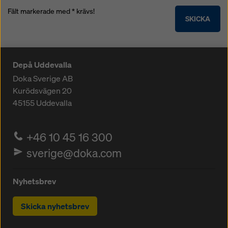
Fält markerade med * krävs!
SKICKA
Depå Uddevalla
Doka Sverige AB
Kurödsvägen 20
45155
Uddevalla
+46 10 45 16 300
sverige@doka.com
Nyhetsbrev
Skicka nyhetsbrev