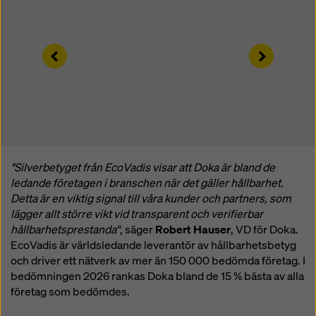
cookieinställningar
genom att klicka på
cookieinställningar längst ner på denna webbplats
och använda motsvarande kryssrutor. Du kan när som
helst återkalla ditt samtycke med framtida verkan och
Left
Right
utan att ange något skäl genom att klicka på
cookieinställningar
längst ner på denna webbplats.
Du kan hitta mer information om våra cookies
i vår
integritetspolicy
. Vi erbjuder dig också möjligheten att
välja dina cookies (avancerade cookie-inställningar).
"Silverbetyget från EcoVadis visar att Doka är bland de
ledande företagen i branschen när det gäller hållbarhet.
Detta är en viktig signal till våra kunder och partners, som
lägger allt större vikt vid transparent och verifierbar
hållbarhetsprestanda“
, säger
Robert Hauser
, VD för Doka.
EcoVadis är världsledande leverantör av hållbarhetsbetyg
och driver ett nätverk av mer än 150 000 bedömda företag. I
bedömningen 2026 rankas Doka bland de 15 % bästa av alla
företag som bedömdes.