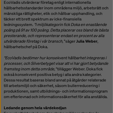
EcoVadis utvärderar företag enligt internationella
hållbarhetsstandarder inom områdena miljö, arbetsrätt och
mänskliga rättigheter, etik och hållbar upphandling, och
täcker ett brett spektrum av icke-finansiella
ledningssystem.
"I miljökategorin fick Doka en enastående
poäng på 91 av 100 poäng. Detta placerar oss bland de bästa
presterande, och representerar endast en procent av alla
utvärderade företag i vår bransch,"
säger
Julia Weber
,
hållbarhetschef på Doka.
"EcoVadis bedömer hur konsekvent hållbarhet integreras i
processer, och Silverbetyget visar att vi har gjort betydande
framsteg inom detta område,"
tillägger Weber. Doka fick
också konsekvent positiva betyg i alla andra kategorier.
Dessa resultat baseras bland annat på åtgärder relaterade
till arbetsmiljö och säkerhet, såsom bullerreducering i
produktionen, samt utbildnings- och informationsprogram
om efterlevnad och informationssäkerhet för alla anställda.
Ledande genom hela värdekedjan