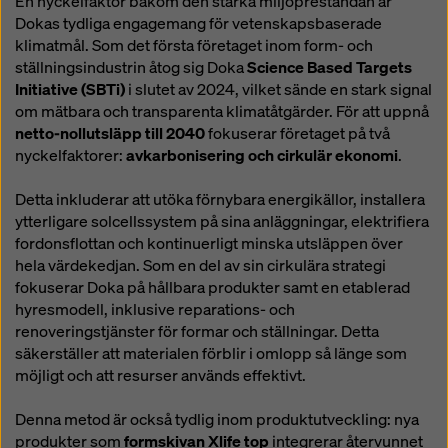
En nyckelfaktor bakom den starka miljöprestandan är
Dokas tydliga engagemang för vetenskapsbaserade
klimatmål. Som det första företaget inom form- och
ställningsindustrin åtog sig Doka
Science Based Targets
Initiative (SBTi)
i slutet av 2024, vilket sände en stark signal
om mätbara och transparenta klimatåtgärder. För att uppnå
netto-nollutsläpp till 2040
fokuserar företaget på två
nyckelfaktorer:
avkarbonisering och cirkulär ekonomi
.
Detta inkluderar att utöka förnybara energikällor, installera
ytterligare solcellssystem på sina anläggningar, elektrifiera
fordonsflottan och kontinuerligt minska utsläppen över
hela värdekedjan. Som en del av sin cirkulära strategi
fokuserar Doka på hållbara produkter samt en etablerad
hyresmodell, inklusive reparations- och
renoveringstjänster för formar och ställningar. Detta
säkerställer att materialen förblir i omlopp så länge som
möjligt och att resurser används effektivt.
Denna metod är också tydlig inom produktutveckling: nya
produkter som
formskivan Xlife top
integrerar återvunnet