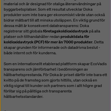
material och är designad för otaliga återanvändningar på
byggarbetsplatser. Som ett resultat utvecklar Doka
produkter som inte bara ger ekonomiskt värde utan också
bidrar mätbart till att minska utsläppen. En viktig grund för
dessa mått är konsekvent datatransparens: Doka
registrerar sitt globala
företagskoldioxidavtryck
på alla
platser och tillhandahåller redan
produktdata för
koldioxidavtryck (PCF) för mer än 7000 produkter
. Detta
skapar grunden för informerade och datadrivna beslut -
både internt och för kunderna.
Som en internationellt etablerad plattform skapar EcoVadis
transparens och jämförbarhet i bedömningen av
hållbarhetsprestanda. För Doka är priset därför inte bara ett
kvitto på de framsteg som gjorts hittills, utan också en
viktig signal till kunder och partners som i allt högre grad
förlitar sig på pålitliga och transparenta
hållbarhetsstandarder.