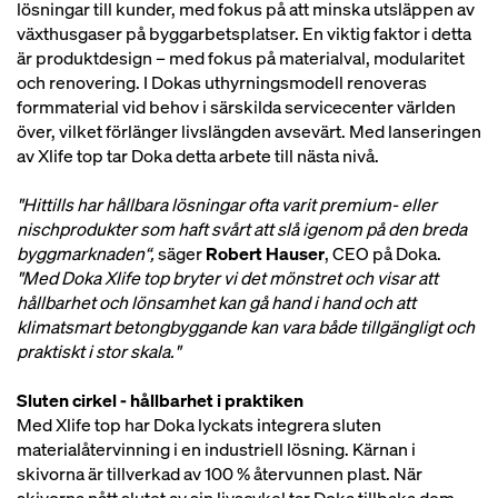
lösningar till kunder, med fokus på att minska utsläppen av
växthusgaser på byggarbetsplatser. En viktig faktor i detta
är produktdesign – med fokus på materialval, modularitet
och renovering. I Dokas uthyrningsmodell renoveras
formmaterial vid behov i särskilda servicecenter världen
över, vilket förlänger livslängden avsevärt. Med lanseringen
av Xlife top tar Doka detta arbete till nästa nivå.
"Hittills har hållbara lösningar ofta varit premium- eller
nischprodukter som haft svårt att slå igenom på den breda
byggmarknaden“,
säger
Robert Hauser
, CEO på Doka.
"Med Doka Xlife top bryter vi det mönstret och visar att
hållbarhet och lönsamhet kan gå hand i hand och att
klimatsmart betongbyggande kan vara både tillgängligt och
praktiskt i stor skala."
Sluten cirkel - hållbarhet i praktiken
Med Xlife top har Doka lyckats integrera sluten
materialåtervinning i en industriell lösning. Kärnan i
skivorna är tillverkad av 100 % återvunnen plast. När