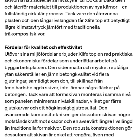
skivorna nått slutet av sin livscykel tar Doka tillbaka dem
och återför materialet till produktionen av nya kärnor – en
fullständig cirkulär process. Tack vare den återvunna
plasten och den långa livslängden får Xlife top ett betydligt
lägre klimatavtryck jämfört med traditionella
träkompositskivor.
Fördelar för kvalitet och effektivitet
Utöver sina miljöfördelar erbjuder Xlife top en rad praktiska
och ekonomiska fördelar som underlättar arbetet på
byggarbetsplatsen. Den sidenmatta och mycket reptåliga
ytan säkerställer en jämn betongkvalitet vid flera
gjutningar, samtidigt som den, till skillnad från
fenolhartsbelagda skivor, inte lämnar några fläckar på
betongen. Tack vare att formskivan monteras i samma nivå
som panelen minimeras nivåskillnader, vilket ger färre
gjutskarvar och ett högklassigt gjutresultat. Den
avancerade komposittekniken ger dessutom skivan högre
motståndskraft mot skador och en avsevärt längre livslängd
än traditionella formskivor. Den robusta konstruktionen gör
dessutom att skivan är enkel att rengöra, även med