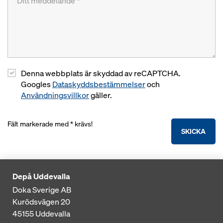
Denna webbplats är skyddad av reCAPTCHA.
Googles
Dataskyddsbestämmelser
och
Användningsvillkor
gäller.
Fält markerade med * krävs!
SKICKA
Depå Uddevalla
Doka Sverige AB
Kurödsvägen 20
45155
Uddevalla