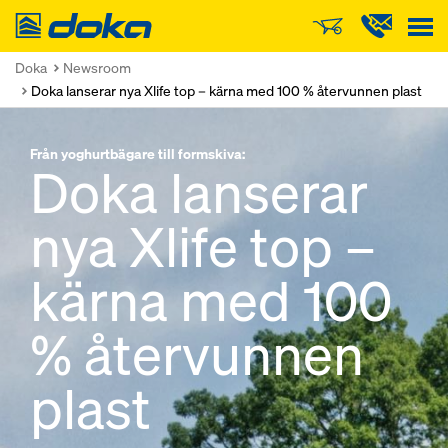
Doka
Doka
Newsroom
Doka lanserar nya Xlife top – kärna med 100 % återvunnen plast
Från yoghurtbägare till formskiva:
Doka lanserar
nya Xlife top –
kärna med 100
% återvunnen
plast