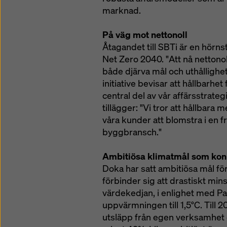
marknad.
På väg mot nettonoll
Åtagandet till SBTi är en hörns
Net Zero 2040. "Att nå netton
både djärva mål och uthållighet
initiative bevisar att hållbarhe
central del av vår affärsstrate
tillägger: "Vi tror att hållbara 
våra kunder att blomstra i en 
byggbransch."
Ambitiösa klimatmål som kon
Doka har satt ambitiösa mål för
förbinder sig att drastiskt min
värdekedjan, i enlighet med Pa
uppvärmningen till 1,5°C. Till 
utsläpp från egen verksamhet