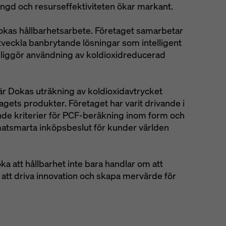
ngd och resurseffektiviteten ökar markant.
Dokas hållbarhetsarbete. Företaget samarbetar
veckla banbrytande lösningar som intelligent
liggör användning av koldioxidreducerad
är Dokas uträkning av koldioxidavtrycket
agets produkter. Företaget har varit drivande i
nde kriterier för PCF-beräkning inom form och
limatsmarta inköpsbeslut för kunder världen
a att hållbarhet inte bara handlar om att
att driva innovation och skapa mervärde för