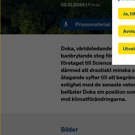
Genom at
05.12.2024 |
Press
samtycke
Ja, t
på ”God
kryssrut
Pressmaterial
Bild
t.ex. US
Avvis
överför 
skyddsn
Doka, världsledande inom form-
Utval
artikel 
banbrytande steg för klimatet
att dina
företaget till Science Based Ta
myndigh
att det 
därmed att drastiskt minska s
cookies
åtagande syftar till att begrän
justera
enlighet med de senaste veten
ner på 
befäster Doka sin position s
helst åt
mot klimatförändringarna.
genom a
Du kan 
dig ocks
Bilder