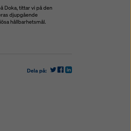
å Doka, tittar vi på den
deras djupgående
iösa hållbarhetsmål.
Dela på: