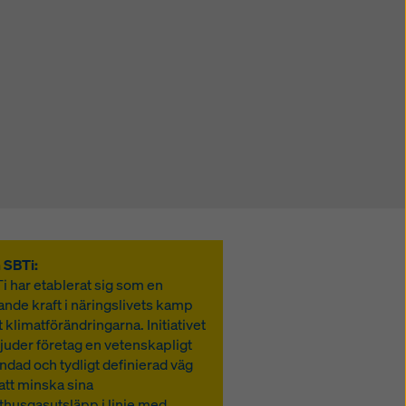
 SBTi:
i har etablerat sig som en
ande kraft i näringslivets kamp
 klimatförändringarna. Initiativet
juder företag en vetenskapligt
ndad och tydligt definierad väg
 att minska sina
thusgasutsläpp i linje med