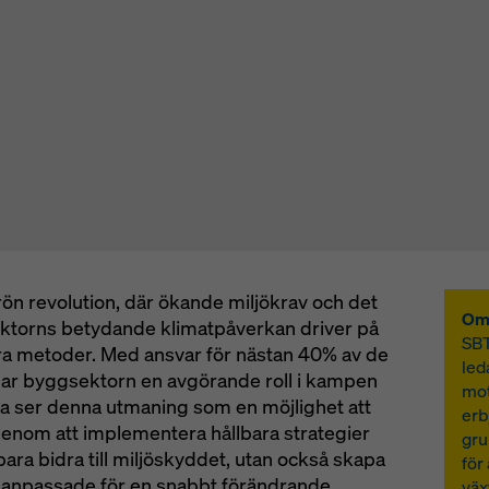
n revolution, där ökande miljökrav och det
Om
ektorns betydande klimatpåverkan driver på
SBT
ra metoder. Med ansvar för nästan 40% av de
led
ar byggsektorn en avgörande roll i kampen
mot
a ser denna utmaning som en möjlighet att
erb
nom att implementera hållbara strategier
gru
 bara bidra till miljöskyddet, utan också skapa
för
 anpassade för en snabbt förändrande
väx