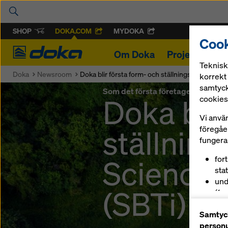
SHOP
DOKA.COM
MYDOKA
Cook
Doka
Om Doka
Projekt
Lös
Teknisk
Doka
Newsroom
Doka blir första form- och ställningsföretaget at
korrekt 
samtyck
Som det första företaget inom fo
Doka blir
cookies
Vi anvä
ställning
föregåen
fungerar
Science B
for
sta
und
(SBTi)
(fu
och
Samtyck
(ma
personu