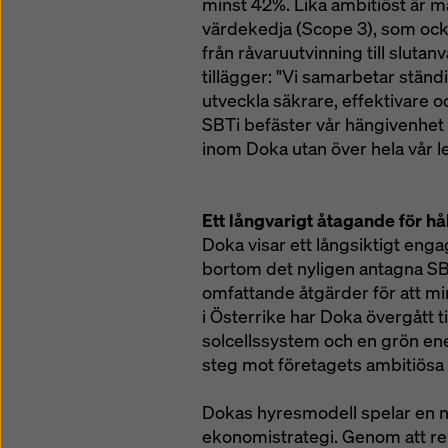
minst 42%. Lika ambitiöst är må
värdekedja (Scope 3), som ock
från råvaruutvinning till slut
tillägger: "Vi samarbetar ständ
utveckla säkrare, effektivare oc
SBTi befäster vår hängivenhet 
inom Doka utan över hela vår l
Ett långvarigt åtagande för hå
Doka visar ett långsiktigt eng
bortom det nyligen antagna SB
omfattande åtgärder för att mi
i Österrike har Doka övergått t
solcellssystem och en grön ene
steg mot företagets ambitiösa 
Dokas hyresmodell spelar en nyc
ekonomistrategi. Genom att re