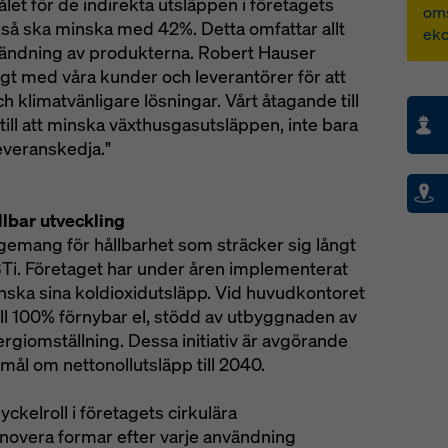
let för de indirekta utsläppen i företagets
oms
så ska minska med 42%. Detta omfattar allt
ek
användning av produkterna. Robert Hauser
igt med våra kunder och leverantörer för att
h klimatvänligare lösningar. Vårt åtagande till
till att minska växthusgasutsläppen, inte bara
everanskedja."
llbar utveckling
agemang för hållbarhet som sträcker sig långt
Ti. Företaget har under åren implementerat
nska sina koldioxidutsläpp. Vid huvudkontoret
ill 100% förnybar el, stödd av utbyggnaden av
rgiomställning. Dessa initiativ är avgörande
mål om nettonollutsläpp till 2040.
kelroll i företagets cirkulära
novera formar efter varje användning