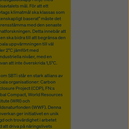
isavtalets mål. För att ett
etags klimatmål ska klassas som
tenskapligt baserat" måste det
erensstämma med den senaste
matforskningen. Detta innebär att
en ska bidra till att begränsa den
bala uppvärmningen till väl
er 2°C jämfört med
industriella nivåer, med en
ävan att inte överskrida 1,5°C.
om SBTi står en stark allians av
bala organisationer: Carbon
closure Project (CDP), FN:s
bal Compact, World Resources
titute (WRI) och
ldsnaturfonden (WWF). Denna
verkan ger initiativet en unik
gd och trovärdighet i arbetet
 att driva på näringslivets