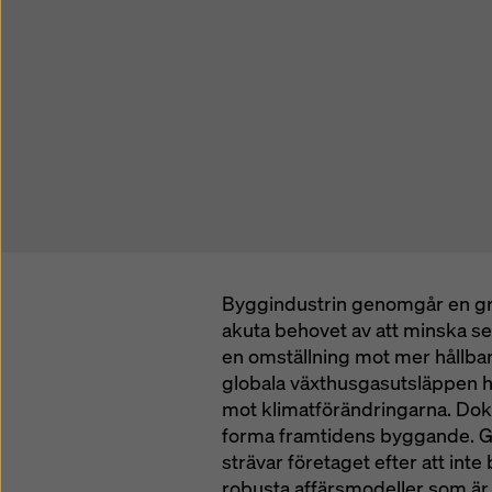
Byggindustrin genomgår en grö
akuta behovet av att minska s
en omställning mot mer hållba
globala växthusgasutsläppen h
mot klimatförändringarna. Dok
forma framtidens byggande. Ge
strävar företaget efter att inte
robusta affärsmodeller som är