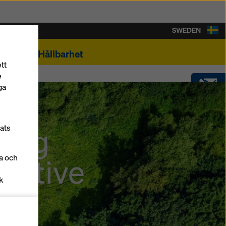
SWEDEN
ontakt
Hållbarhet
tt
e
ga
KONTAKT
 sig
lats
SOFTWARE
tiative
la och
SHOP
k