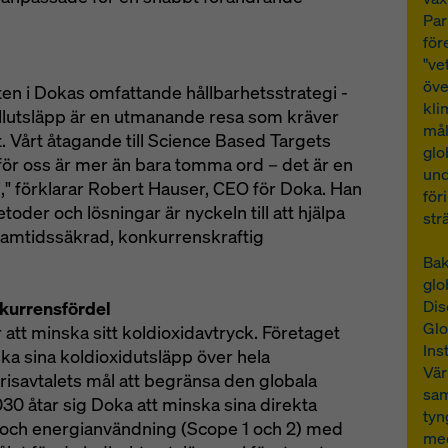
Par
för
"ve
öv
ten i Dokas omfattande hållbarhetsstrategi -
kli
ollutsläpp är en utmanande resa som kräver
mål
. Vårt åtagande till Science Based Targets
glo
t för oss är mer än bara tomma ord – det är en
und
gi," förklarar Robert Hauser, CEO för Doka. Han
för
metoder och lösningar är nyckeln till att hjälpa
str
framtidssäkrad, konkurrenskraftig
Bak
glo
Dis
kurrensfördel
Glo
 att minska sitt koldioxidavtryck. Företaget
Ins
ska sina koldioxidutsläpp över hela
Vär
risavtalets mål att begränsa den globala
sam
2030 åtar sig Doka att minska sina direkta
tyn
 och energianvändning (Scope 1 och 2) med
med