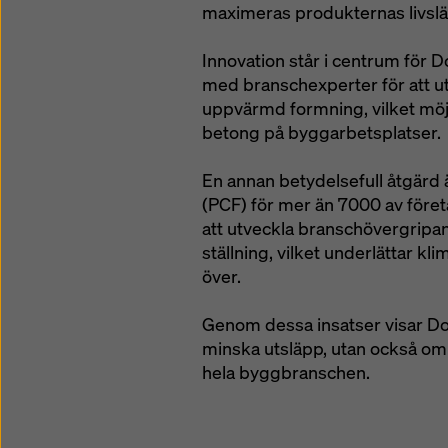
maximeras produkternas livslä
Innovation står i centrum för 
med branschexperter för att ut
uppvärmd formning, vilket möj
betong på byggarbetsplatser.
En annan betydelsefull åtgärd 
(PCF) för mer än 7000 av föret
att utveckla branschövergripa
ställning, vilket underlättar k
över.
Genom dessa insatser visar Dok
minska utsläpp, utan också om 
hela byggbranschen.