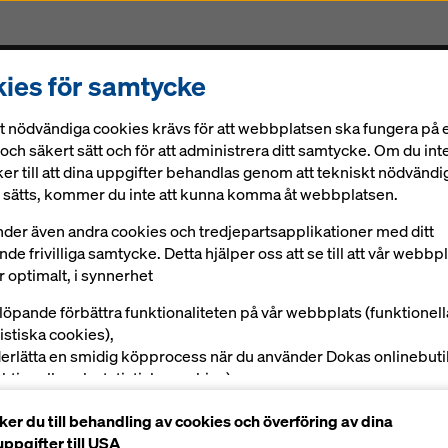
ies för samtycke
ningar
Digitala lösningar
Aktuellt
Karriär
K
t nödvändiga cookies krävs för att webbplatsen ska fungera på e
t åta sig Science Based Targets Initiative (SBTi)
och säkert sätt och för att administrera ditt samtycke. Om du int
er till att dina uppgifter behandlas genom att tekniskt nödvändi
rm- och byggnadsställningar
 första form- och
 sätts, kommer du inte att kunna komma åt webbplatsen.
nder även andra cookies och tredjepartsapplikationer med ditt
sföretaget att åta
de frivilliga samtycke. Detta hjälper oss att se till att vår webbp
 optimalt, i synnerhet
ased Targets Ini
tlöpande förbättra funktionaliteten på vår webbplats (funktionel
tistiska cookies),
erlätta en smidig köpprocess när du använder Dokas onlinebuti
nktionella och statistiska cookies),
 att ge dig som användare lämplig reklam på vissa plattformar
er du till behandling av cookies och överföring av dina
rknadsföringscookies).
ppgifter till USA