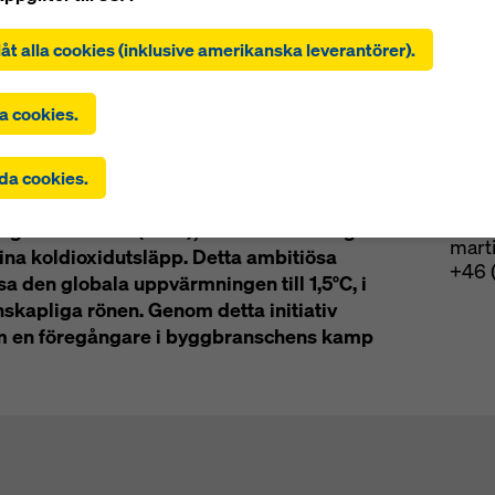
t klicka på ”Tillåt alla cookies (inkl. amerikanska leverantörer)
r du till installation och användning av alla cookies. Genom att 
illåt alla cookies (inklusive amerikanska leverantörer).
känn valda” samtycker du till de cookies som du har valt med
orna. Detta kan också innebära att uppgifter överförs till tredje 
er
A. Om de inställningar du har valt även omfattar leverantörer so
a cookies.
uppgifter till tredje land där det inte finns något beslut om adekv
ivå enligt artikel 45 i GDPR och inga lämpliga skyddsåtgärder en
Pre
 och ställningslösningar, tar ett
da cookies.
46 i GDPR, omfattar ditt samtycke även detta. Det kan finnas en ri
. Som pionjär i branschen ansluter sig
 uppgifter som överförs på detta sätt kan bli föremål för åtkomst
Mart
rgets initiative (SBTi), och förbinder sig
eter i dessa tredjeländer för kontroll- och övervakningsändamå
mart
inte finns några effektiva rättsmedel mot detta. Du kan avvisa alla
ina koldioxidutsläpp. Detta ambitiösa
+46 
 som kräver samtycke genom att klicka på ”Avvisa” eller genom a
sa den globala uppvärmningen till 1,5°C, i
 dina
cookieinställningar
genom att klicka på cookieinställningar 
skapliga rönen. Genom detta initiativ
denna webbplats och använda motsvarande kryssrutor. Du kan 
om en föregångare i byggbranschens kamp
erkalla ditt samtycke med framtida verkan och utan att ange någo
tt klicka på
cookieinställningar
längst ner på denna webbplats.
hitta mer information om våra cookies
i vår integritetspolicy
. Vi 
å möjligheten att välja dina cookies (avancerade cookie-inställn