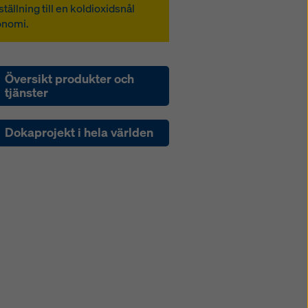
tällning till en koldioxidsnål
onomi.
Översikt produkter och
tjänster
Dokaprojekt i hela världen