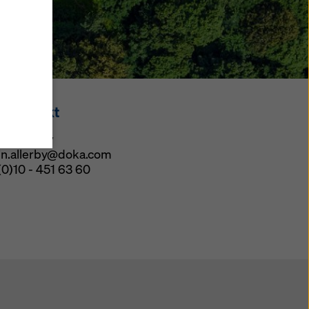
”
klicka
land,
m
at
ligt
sskontakt
sk för
 av
in Allerby
l och
in.allerby@doka.com
(0)10 - 451 63 60
tt
längst
när som
t skäl
erbjuder
ingar).