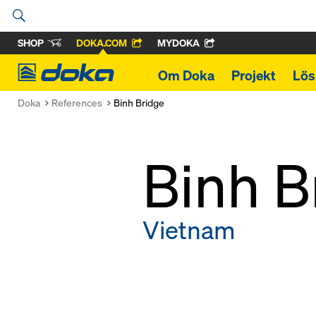
SHOP
DOKA.COM
MYDOKA
Doka
Om Doka
Projekt
Lös
Doka
References
Binh Bridge
Binh B
Vietnam