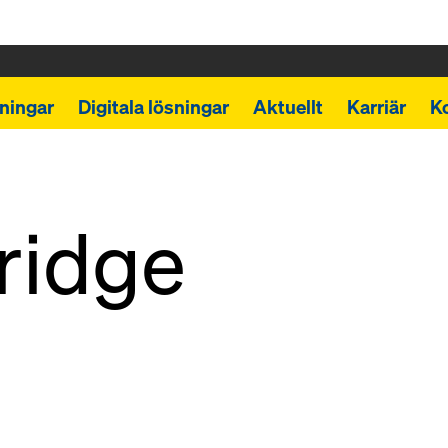
ningar
Digitala lösningar
Aktuellt
Karriär
K
ridge