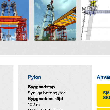
Open
Open
Pylon
Anvä
Byggnadstyp
Synliga betongytor
Sjä
SKE
Byggnadens höjd
102 m