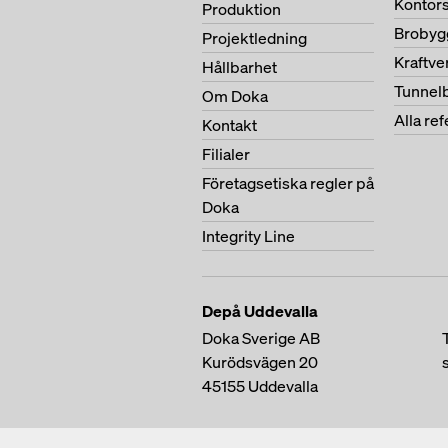
Kontor
Produktion
Brobyg
Projektledning
Kraftv
Hållbarhet
Tunnel
Om Doka
Alla re
Kontakt
Filialer
Företagsetiska regler på
Doka
Integrity Line
Depå Uddevalla
Doka Sverige AB
Kurödsvägen 20
45155
Uddevalla