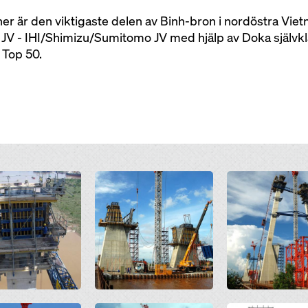
er är den viktigaste delen av Binh-bron i nordöstra Vie
 JV - IHI/Shimizu/Sumitomo JV med hjälp av Doka självk
 Top 50.
Open
Open