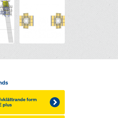
Open
nds
lvklättrande form
 plus