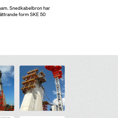
tnam. Snedkabelbron har
lättrande form SKE 50
Open