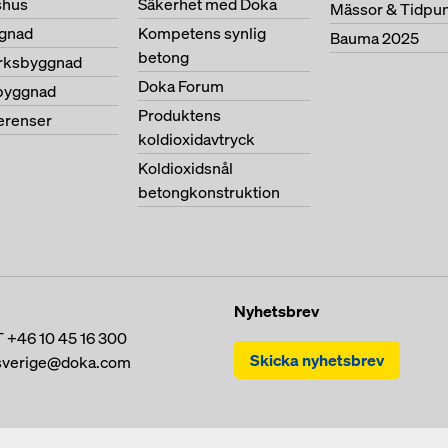
shus
Säkerhet med Doka
Mässor & Tidpu
gnad
Kompetens synlig
Bauma 2025
betong
erksbyggnad
Doka Forum
byggnad
Produktens
ferenser
koldioxidavtryck
Koldioxidsnål
betongkonstruktion
Nyhetsbrev
T
+46 10 45 16 300
Skicka nyhetsbrev
sverige@doka.com