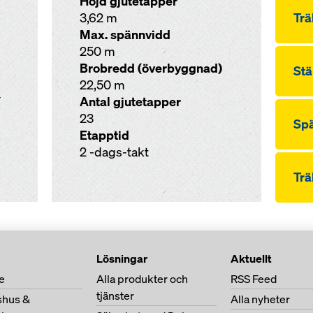
Höjd gjutetapper
3,62 m
Trä
Max. spännvidd
250 m
Brobredd (överbyggnad)
Stä
22,50 m
V
Antal gjutetapper
23
Sp
Etapptid
2 -dags-takt
Trä
Lösningar
Aktuellt
e
Alla produkter och
RSS Feed
tjänster
shus &
Alla nyheter