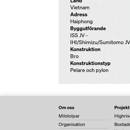
Land
Vietnam
Adress
Haiphong
Byggutförande
ISS JV -
IHI/Shimizu/Sumitomo J
Konstruktion
Bro
Konstruktionstyp
Pelare och pylon
Om oss
Projekt
Milstolpar
Highris
Organisation
Bostad