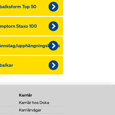
balksform Top 50
mptorn Staxo 100
ännstag/upphängningskonus
balkar
Karriär
Karriär hos Doka
Karriärvägar