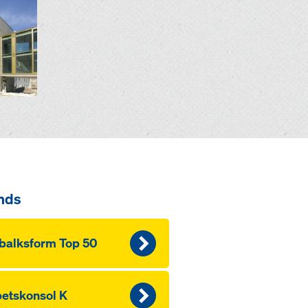
nds
balksform Top 50
etskonsol K