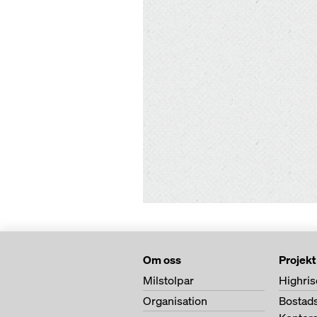
Om oss
Projekt
Milstolpar
Highris
Organisation
Bostad