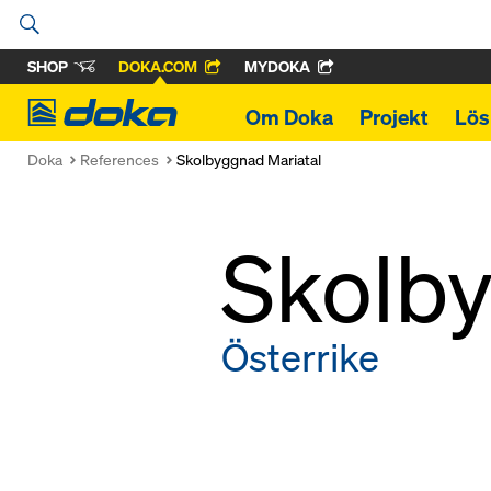
SHOP
DOKA.COM
MYDOKA
Doka
Om Doka
Projekt
Lös
Doka
References
Skolbyggnad Mariatal
Skolby
Österrike