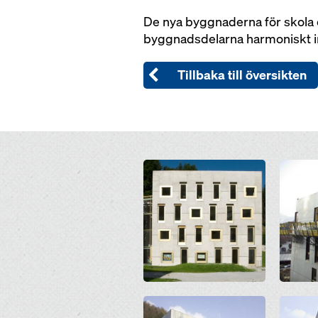
De nya byggnaderna för skola 
byggnadsdelarna harmoniskt in 
Tillbaka till översikten
Open
Open
Open
Open