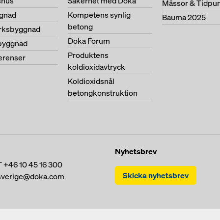
shus
Säkerhet med Doka
Mässor & Tidpu
gnad
Kompetens synlig
Bauma 2025
betong
erksbyggnad
Doka Forum
byggnad
Produktens
ferenser
koldioxidavtryck
Koldioxidsnål
betongkonstruktion
Nyhetsbrev
T
+46 10 45 16 300
Skicka nyhetsbrev
sverige@doka.com