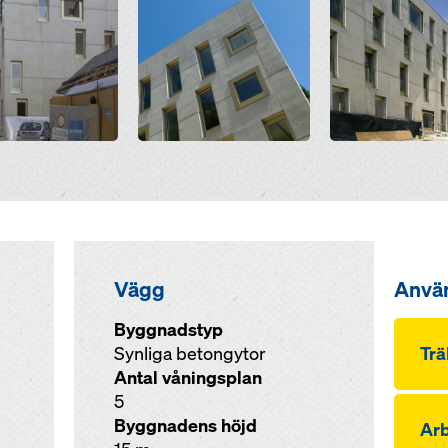
Vägg
Anvä
Byggnadstyp
Synliga betongytor
Trä
Antal våningsplan
5
Byggnadens höjd
Arb