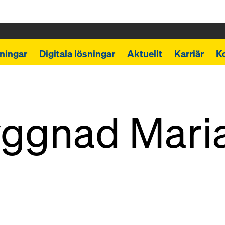
ningar
Digitala lösningar
Aktuellt
Karriär
K
ggnad Maria