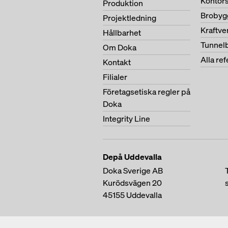
Kontor
Produktion
Brobyg
Projektledning
Kraftv
Hållbarhet
Tunnel
Om Doka
Alla re
Kontakt
Filialer
Företagsetiska regler på
Doka
Integrity Line
Depå Uddevalla
Doka Sverige AB
Kurödsvägen 20
45155
Uddevalla