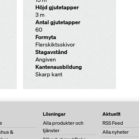
Höjd gjutetapper
3 m
Antal gjutetapper
60
Formyta
Flerskiktsskivor
Stagavstånd
Angiven
Kantenausbildung
Skarp kant
Lösningar
Aktuellt
e
Alla produkter och
RSS Feed
tjänster
shus &
Alla nyheter