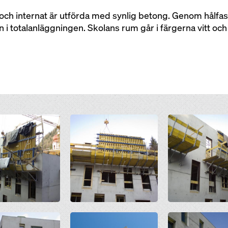
och internat är utförda med synlig betong. Genom hålfa
i totalanläggningen. Skolans rum går i färgerna vitt och
Open
Open
Open
Open