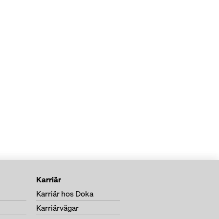
Karriär
Karriär hos Doka
Karriärvägar