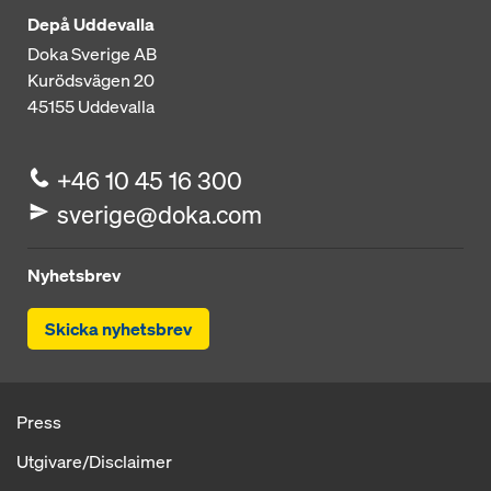
Depå Uddevalla
Doka Sverige AB
Kurödsvägen 20
45155
Uddevalla
+46 10 45 16 300
sverige@doka.com
Nyhetsbrev
Skicka nyhetsbrev
Press
Utgivare/Disclaimer