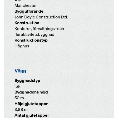
Manchester
Byggutförande
John Doyle Construction Ltd.
Konstruktion
Kontors-, förvaltnings- och
fleraktivitetsbyggnad
Konstruktionstyp
Höghus
Vägg
Byggnadstyp
rak
Byggnadens höjd
50 m
Höjd gjutetapper
3,88 m
Antal gjutetapper