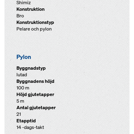
Shimiz
Konstruktion
Bro
Konstruktionstyp
Pelare och pylon
Pylon
Byggnadstyp
lutad
Byggnadens höjd
100 m
Höjd gjutetapper
5 m
Antal gjutetapper
21
Etapptid
14 -dags-takt