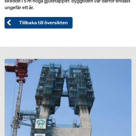
skedde i 5 m höga gjutetapper. Byggtiden var därför endast
ungefär ett år.
Tillbaka till översikten
Open