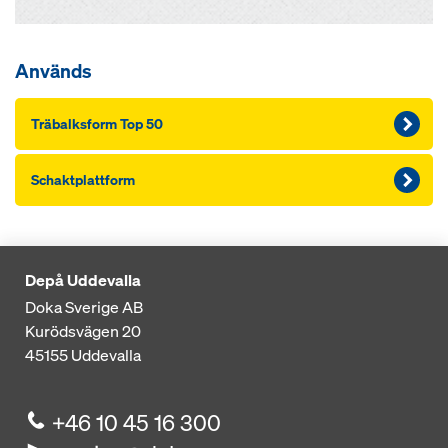
Används
Träbalksform Top 50
Schaktplattform
Depå Uddevalla
Doka Sverige AB
Kurödsvägen 20
45155
Uddevalla
+46 10 45 16 300