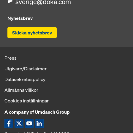
sverige@doka.com
Nyhetsbrev
Skicka nyhetsbrev
Press
Utgivare/Disclaimer
Datasekretespolicy
Allmänna villkor
Cookies inställningar
A company of Umdasch Group
Ikon Facebook
Ikon X
Ikon YouTube
Ikon LinkedIn