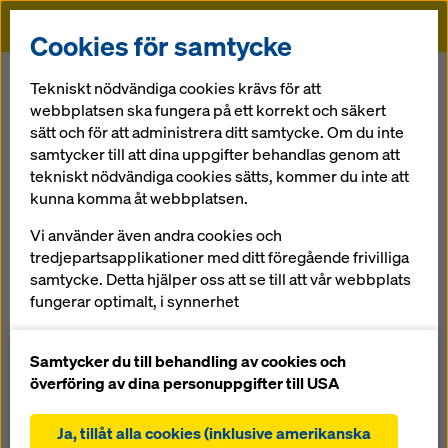
Doka
Cookies för samtycke
Doka
References
Yang Luo Bridge
Tekniskt nödvändiga cookies krävs för att
webbplatsen ska fungera på ett korrekt och säkert
sätt och för att administrera ditt samtycke. Om du inte
samtycker till att dina uppgifter behandlas genom att
tekniskt nödvändiga cookies sätts, kommer du inte att
kunna komma åt webbplatsen.
Yang Luo Bridge
Vi använder även andra cookies och
tredjepartsapplikationer med ditt föregående frivilliga
Kina
samtycke. Detta hjälper oss att se till att vår webbplats
fungerar optimalt, i synnerhet
fortlöpande förbättra funktionaliteten på vår
webbplats (funktionella och statistiska cookies),
Samtycker du till behandling av cookies och
underlätta en smidig köpprocess när du använder
överföring av dina personuppgifter till USA
Dokas onlinebutik (funktionella och statistiska
I industristaden Wuhan har denna imponerande hängbro
cookies),
med en längd på 1280 m byggts.
Ja, tillåt alla cookies (inklusive amerikanska