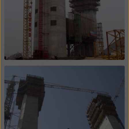
cookieinställningar
genom att klicka på
cookieinställningar längst ner på denna webbplats
och använda motsvarande kryssrutor. Du kan när som
helst återkalla ditt samtycke med framtida verkan och
utan att ange något skäl genom att klicka på
cookieinställningar
längst ner på denna webbplats.
Du kan hitta mer information om våra cookies
i vår
integritetspolicy
. Vi erbjuder dig också möjligheten att
välja dina cookies (avancerade cookie-inställningar).
Open