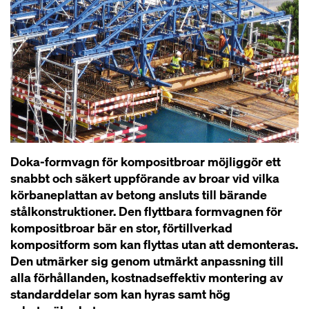
Doka-formvagn för kompositbroar möjliggör ett
snabbt och säkert uppförande av broar vid vilka
körbaneplattan av betong ansluts till bärande
stålkonstruktioner. Den flyttbara formvagnen för
kompositbroar bär en stor, förtillverkad
kompositform som kan flyttas utan att demonteras.
Den utmärker sig genom utmärkt anpassning till
alla förhållanden, kostnadseffektiv montering av
standarddelar som kan hyras samt hög