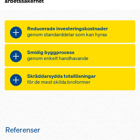
arbetssäkerhet
Reducerade investeringskostnader
genom standarddelar som kan hyras
få delar som kan kombineras på
Smidig byggprocess
många sätt
genom enkelt handhavande
enkel montering
snabb formning och avformning
låg egenvikt och hög bärförmåga
Skräddarsydda totallösningar
hög säkerhetsstandard för snabbt
gjutning i veckocykel
för de mest skilda broformer
arbete
hela enheten flyttas i en del
anpassning även till slanka
kompetenta lösningar för alla
konstruktioner
stålkompositbroar genom
planering och leverans från en
leverantör
driftsäker genom formvagn,
Referenser
stämptorn och arbetskonsoler
som en anpassad enhet