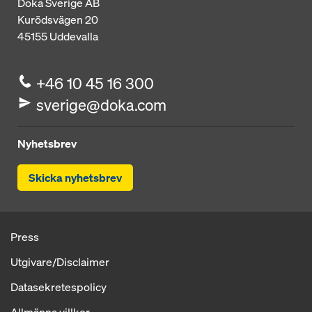
Doka Sverige AB
Kurödsvägen 20
45155
Uddevalla
+46 10 45 16 300
sverige@doka.com
Nyhetsbrev
Skicka nyhetsbrev
Press
Utgivare/Disclaimer
Datasekretespolicy
Allmänna villkor