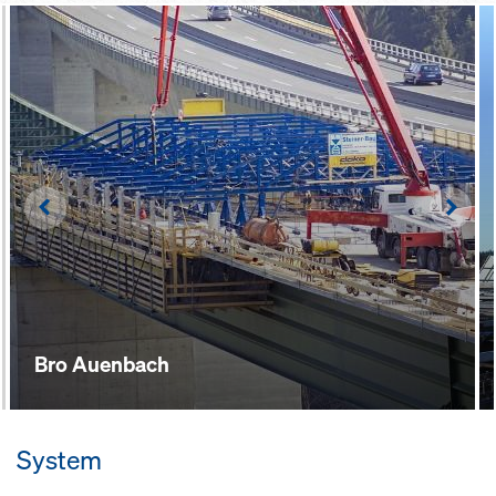
Left
Righ
Bro Auenbach
System