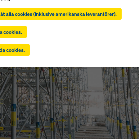
t klicka på ”Tillåt alla cookies (inkl. amerikanska leverantörer)
r du till installation och användning av alla cookies. Genom att 
illåt alla cookies (inklusive amerikanska leverantörer).
känn valda” samtycker du till de cookies som du har valt med
orna. Detta kan också innebära att uppgifter överförs till tredje 
A. Om de inställningar du har valt även omfattar leverantörer so
a cookies.
uppgifter till tredje land där det inte finns något beslut om adekv
ivå enligt artikel 45 i GDPR och inga lämpliga skyddsåtgärder en
da cookies.
46 i GDPR, omfattar ditt samtycke även detta. Det kan finnas en ri
 uppgifter som överförs på detta sätt kan bli föremål för åtkomst
eter i dessa tredjeländer för kontroll- och övervakningsändamå
inte finns några effektiva rättsmedel mot detta. Du kan avvisa alla
 som kräver samtycke genom att klicka på ”Avvisa” eller genom a
 dina
cookieinställningar
genom att klicka på cookieinställningar 
denna webbplats och använda motsvarande kryssrutor. Du kan 
erkalla ditt samtycke med framtida verkan och utan att ange någo
tt klicka på
cookieinställningar
längst ner på denna webbplats.
hitta mer information om våra cookies
i vår integritetspolicy
. Vi 
å möjligheten att välja dina cookies (avancerade cookie-inställn