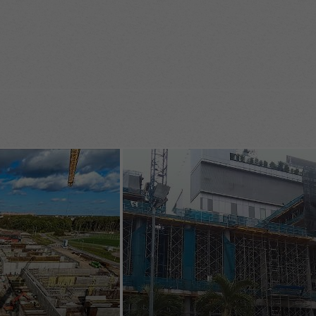
valvkanten me
 känns igen
ring tack vare
enkelt handha
gar mellan
monteringsföl
unkter för den
sutrustningen