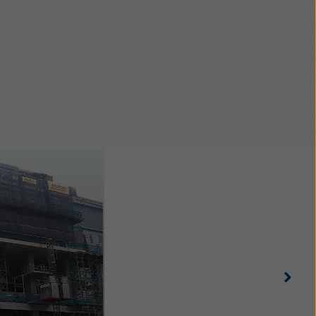
d hjälp av konsoler
vande, logisk
jd och snabbt arbete
Righ