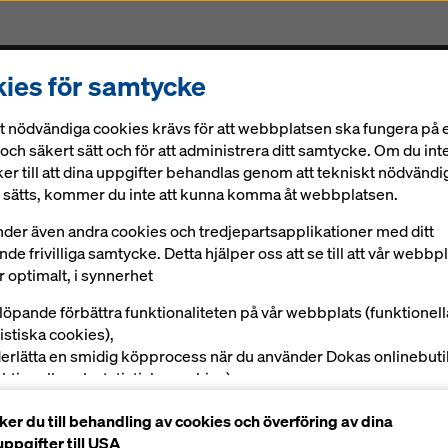
ies för samtycke
ningar
Digitala lösningar
Aktuellt
Karriär
K
t nödvändiga cookies krävs för att webbplatsen ska fungera på e
och säkert sätt och för att administrera ditt samtycke. Om du int
er till att dina uppgifter behandlas genom att tekniskt nödvändi
 sätts, kommer du inte att kunna komma åt webbplatsen.
nder även andra cookies och tredjepartsapplikationer med ditt
de frivilliga samtycke. Detta hjälper oss att se till att vår webbp
Staxo 40
 optimalt, i synnerhet
tlöpande förbättra funktionaliteten på vår webbplats (funktionel
 husbyggnad
tistiska cookies),
erlätta en smidig köpprocess när du använder Dokas onlinebuti
nktionella och statistiska cookies),
 att ge dig som användare lämplig reklam på vissa plattformar
Manualer, Dokument & Videos
er du till behandling av cookies och överföring av dina
rknadsföringscookies).
ppgifter till USA