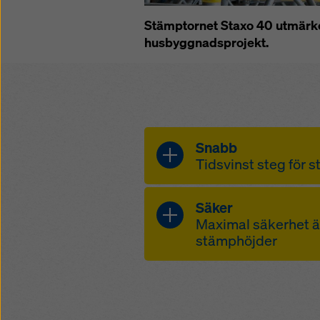
Stämptornet Staxo 40 utmärke
husbyggnadsprojekt.
Snabb
Tidsvinst steg för 
snabb montering t
Säker
särskilt lätta delar
Maximal säkerhet ä
ergonomisk H-ram –
stämphöjder
snabbare att mon
hela torn kan flytt
komplett monteri
komplicerad dem
inplankning i torn
kryss med färgkod
tornen