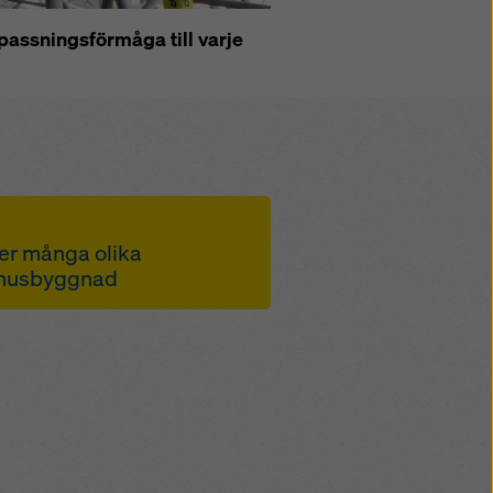
assningsförmåga till varje
er många olika
d husbyggnad
ttenskruvar med 75 cm
 för lättare
ng
ör förflyttning av hela
ffektiv byggprocess
ng av laster vid