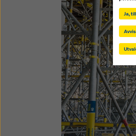
Genom at
samtycke
Ja, t
på ”God
kryssrut
t.ex. US
Avvis
överför 
skyddsn
Utval
artikel 
att dina
myndigh
att det 
cookies
justera
ner på 
helst åt
genom a
Du kan 
dig ocks