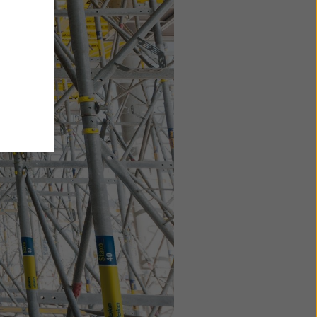
”
klicka
land,
m
at
ligt
sk för
 av
l och
tt
längst
när som
t skäl
erbjuder
ingar).