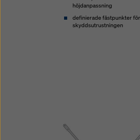
höjdanpassning
definierade fästpunkter fö
skyddsutrustningen