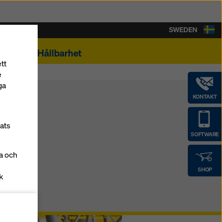
SWEDEN
ontakt
Hållbarhet
tt
e
ga
KONTAKT
lats
SOFTWARE
la och
SHOP
k