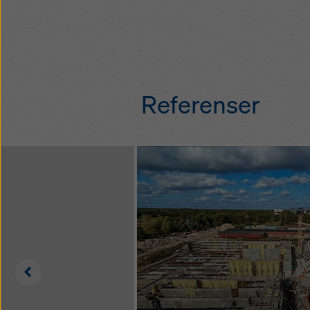
längderna snabbt
liggande förmonte
dragfasta kopplin
ramarna
stabila stegar
definierade fästp
personliga skydd
Referenser
Left