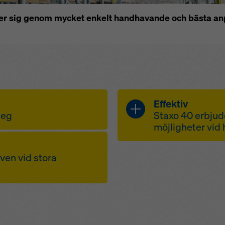
r sig genom mycket enkelt handhavande och bästa anp
Effektiv
steg
Staxo 40 erbjud
möjligheter vi
ack vare få och
topp- och bo
ven vid stora
utdragsområde
 lätt att bära,
höjdanpassni
tera
transporthjul f
as och lyftas utan
ngsplan med
torn ger en e
ontering
en och även mellan
säker överföri
er gör att