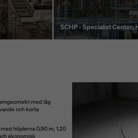
SCHP - Specialist Center; 
ramgeometri med låg
avande och korta
 med höjderna 0,90 m, 1,20
 och ekonomisk