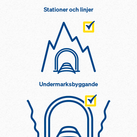
Stationer och linjer
Undermarksbyggande