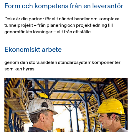
dokumentation med allt från
Form och kompetens från en leverantör
utrustning
monteringsritningar till
riskbedömning
Smidig byggprocess
Doka är din partner för allt när det handlar om komplexa
tunnelprojekt – från planering och projektledning till
Valfritt: Korta monteringstider
genomtänkta lösningar – allt från ett ställe.
genom förmonterade form- och
stämptornskomponenter
Ekonomiskt arbete
genom den stora andelen standardsystemkomponenter
som kan hyras