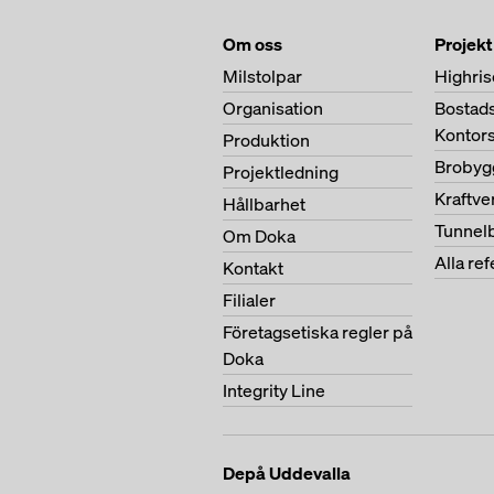
Om oss
Projekt
Milstolpar
Highris
Organisation
Bostad
Kontor
Produktion
Brobyg
Projektledning
Kraftv
Hållbarhet
Tunnel
Om Doka
Alla re
Kontakt
Filialer
Företagsetiska regler på
Doka
Integrity Line
Depå Uddevalla