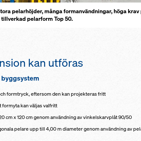
stora pelarhöjder, många formanvändningar, höga krav 
tillverkad pelarform Top 50.
nsion kan utföras
t byggsystem
och formtryck, eftersom den kan projekteras fritt
formyta kan väljas valfritt
ll 120 cm x 120 cm genom användning av vinkelskarvplåt 90/50
gonala pelare upp till 4,00 m diameter genom användning av pel