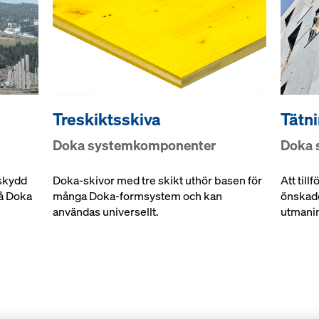
Treskiktsskiva
Tätni
Doka systemkomponenter
Doka 
skydd
Doka-skivor med tre skikt uthör basen för
Att till
å Doka
många Doka-formsystem och kan
önskade
användas universellt.
utmani