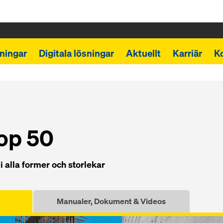
ningar
Digitala lösningar
Aktuellt
Karriär
K
op 50
i alla former och storlekar
Manualer, Dokument & Videos