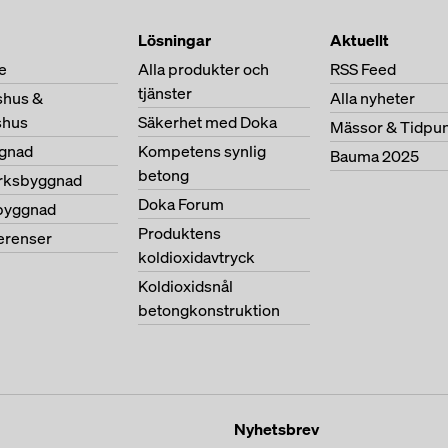
Lösningar
Aktuellt
e
Alla produkter och
RSS Feed
tjänster
shus &
Alla nyheter
shus
Säkerhet med Doka
Mässor & Tidpu
gnad
Kompetens synlig
Bauma 2025
betong
erksbyggnad
Doka Forum
byggnad
Produktens
ferenser
koldioxidavtryck
Koldioxidsnål
betongkonstruktion
Nyhetsbrev