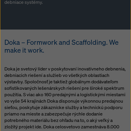
debniace systémy.
Doka – Formwork and Scaffolding. We
make it work.
Doka je svetový líder v poskytovaní inovatívneho debnenia,
debniacich riešení a služieb vo všetkých oblastiach
výstavby. Spoločnosť je taktiež globálnym dodávateľom
sofistikovaných lešenárskych riešení pre široké spektrum
použitia. S viac ako 160 predajnými a logistickými miestami
vo vyše 54 krajinách Doka disponuje výkonnou predajnou
sieťou, poskytuje zákaznícke služby a technickú podporu
priamo na mieste a zabezpečuje rýchle dodanie
potrebného materiálu bez ohľadu na to, o aký veľký a
zložitý projekt ide. Doka celosvetovo zamestnáva 8.000