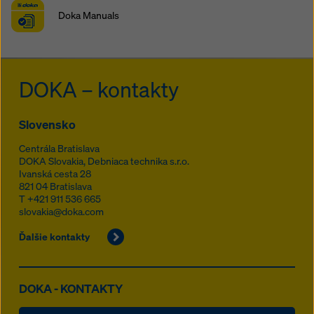
Doka Manuals
DOKA – kontakty
Slovensko
Centrála Bratislava
DOKA Slovakia, Debniaca technika s.r.o.
Ivanská cesta 28
821 04
Bratislava
T
+421 911 536 665
slovakia@doka.com
Ďalšie kontakty
DOKA - KONTAKTY