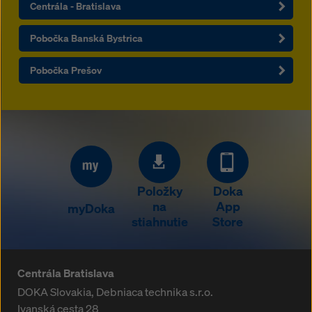
Centrála - Bratislava
Pobočka Banská Bystrica
Pobočka Prešov
Položky
Doka
na
App
myDoka
stiahnutie
Store
Centrála Bratislava
DOKA Slovakia, Debniaca technika s.r.o.
Ivanská cesta 28