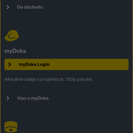
„Odmietnuť“ alebo úpravou svojich
nastavení súborov
Do obchodu
cookie
kliknutím na nastavenia súborov cookie v
spodnej časti tejto webovej stránky a použitím
príslušných zaškrtávacích políčok. Svoj súhlas môžete
kedykoľvek odvolať s účinkom do budúcnosti a bez
uvedenia dôvodu kliknutím na
nastavenia cookies
v
spodnej časti tejto webovej stránky.
myDoka
Viac informácií o našich súboroch cookie nájdete
v
našich zásadách ochrany osobných údajov
. Ponúkame
myDoka Login
vám aj možnosť výberu súborov cookie (rozšírené
nastavenia súborov cookie).
Aktuálne údaje o projektoch. Vždy poruke.
Viac o myDoka