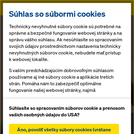
Doka
Uľahčite si
Súhlas so súbormi cookies
to s
DokaXlight
Technicky nevyhnutné súbory cookie sú potrebné na
správne a bezpečné fungovanie webovej stránky a na
správu vášho súhlasu. Ak nesúhlasíte so spracovaním
Ultraľahké ručné debnenie
Rekonštrukcie
svojich údajov prostredníctvom nastavenia technicky
nevyhnutných súborov cookie, nebudete mať prístup
a renovácie
Kúpite výhodne na našom e-shope
DokaXdek.
k webovej lokalite.
S vaším predchádzajúcim dobrovoľným súhlasom
* Umelecké stvárnenie; Fotografie: Adobe Stock
používame aj iné súbory cookie a aplikácie tretích
Od rodinných domov až po
Nová dimenzia
strán. Pomáha nám to zabezpečiť optimálne
mosty
fungovanie našej webovej stránky, najmä
zhotovovania
Zistiť viac: Debnenie a lešenie od
neustále zlepšovanie funkčnosti našej webovej
spoločnosti Doka
stropov.
stránky (funkčné a štatistické súbory cookie),
Súhlasíte so spracovaním súborov cookie a prenosom
uľahčenie hladkého procesu nákupu pri používaní
vašich osobných údajov do USA?
internetového obchodu Doka (funkčné a
štatistické súbory cookie),
Dĺžka × šírka x
univerzálnosť
Áno, povoliť všetky súbory cookies (vrátane