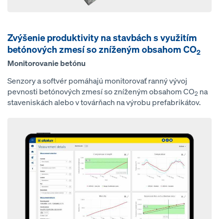
Zvýšenie produktivity na stavbách s využitím
betónových zmesí so zníženým obsahom CO
2
Monitorovanie betónu
Senzory a softvér pomáhajú monitorovať ranný vývoj
pevnosti betónových zmesí so zníženým obsahom CO
na
2
staveniskách alebo v továrňach na výrobu prefabrikátov.
Open