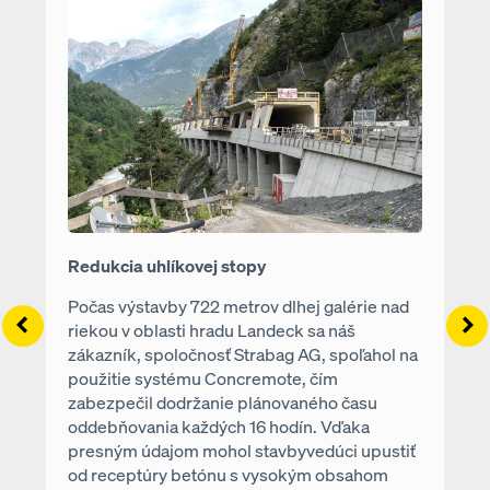
Open
Redukcia uhlíkovej stopy
Počas výstavby 722 metrov dlhej galérie nad
Left
Ri
riekou v oblasti hradu Landeck sa náš
zákazník, spoločnosť Strabag AG, spoľahol na
použitie systému Concremote, čím
zabezpečil dodržanie plánovaného času
oddebňovania každých 16 hodín. Vďaka
presným údajom mohol stavbyvedúci upustiť
od receptúry betónu s vysokým obsahom