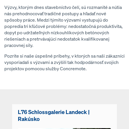
Výzvy, ktorým dnes stavebníctvo čelí, sú rozmanité a nútia
nás prehodnocovať tradičné postupy a hľadať nové
spôsoby práce. Medzi týmito výzvami vystupujú do
popredia tri kľúčové problémy: nedostatočná produktivita,
dopyt po udržateľných nízkouhlíkových betónových
riešeniach a pretrvávajúci nedostatok kvalifikovanej
pracovnej sily.
Pozrite si naše úspešné príbehy, v ktorých sa naši zákazníci
vysporiadali s výzvami a zvýšili tak hodpodárnosť svojich
projektov pomocou služby Concremote.
L76 Schlossgalerie Landeck |
Rakúsko