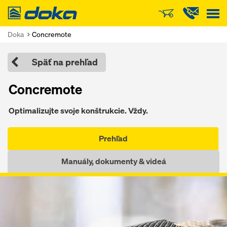
Doka
Doka
Concremote
Späť na prehľad
Concremote
Optimalizujte svoje konštrukcie. Vždy.
Prehľad
Manuály, dokumenty & videá