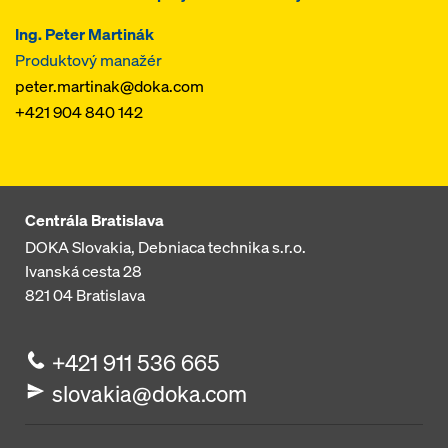
Ing. Peter Martinák
Produktový manažér
peter.martinak@doka.com
+421 904 840 142
Centrála Bratislava
DOKA Slovakia, Debniaca technika s.r.o.
Ivanská cesta 28
821 04
Bratislava
+421 911 536 665
slovakia@doka.com