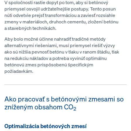
V spoločnosti rastie dopyt po tom, aby si betónový
priemysel osvojil udržateľnejšie postupy. Tento posun
núti odvetvie prejsť transformáciou a zaviesť rozsiahle
zmeny v materiáloch, druhoch cementu, zložení betónu
a stavebných technikách.
Aby bolo možné účinne nahradiť tradičné metódy
alternatívnymi riešeniami, musí priemysel riešiť výzvy
ako sú nižšia pevnosť betónu v tlaku v ranom štádiu, tlak
na redukciu nákladov a potreba vyvinúť optimálnu
betónovú zmes prispôsobenú špecifickým
požiadavkám.
Ako pracovať s betónovými zmesami so
zníženým obsahom CO
2
Optimalizácia betónových zmesí