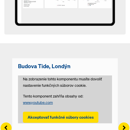
Budova Tide, Londýn
Na zobrazenie tohto komponentu musíte dovoliť
nastavenie funkčných súborov cookie.
Tento komponent zahŕňa obsahy od:
www.youtube.com
Akceptovať funkčné súbory cookies
Left
Ri