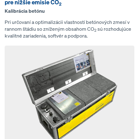
pre nižšie emisie CO
2
Kalibrácia betónu
Pri určovaní a optimalizácii vlastností betónových zmesí v
rannom štádiu so zníženým obsahom CO
sú rozhodujúce
2
kvalitné zariadenia, softvér a podpora.
Open