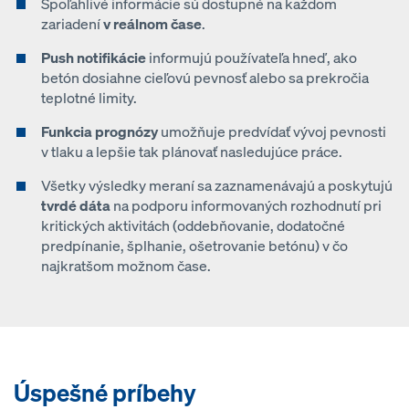
Spoľahlivé informácie sú dostupné na každom
zariadení
v reálnom čase
.
Push notifikácie
informujú používateľa hneď, ako
betón dosiahne cieľovú pevnosť alebo sa prekročia
teplotné limity.
Funkcia prognózy
umožňuje predvídať vývoj pevnosti
v tlaku a lepšie tak plánovať nasledujúce práce.
Všetky výsledky meraní sa zaznamenávajú a poskytujú
tvrdé dáta
na podporu informovaných rozhodnutí pri
kritických aktivitách (oddebňovanie, dodatočné
predpínanie, šplhanie, ošetrovanie betónu) v čo
najkratšom možnom čase.
Úspešné príbehy