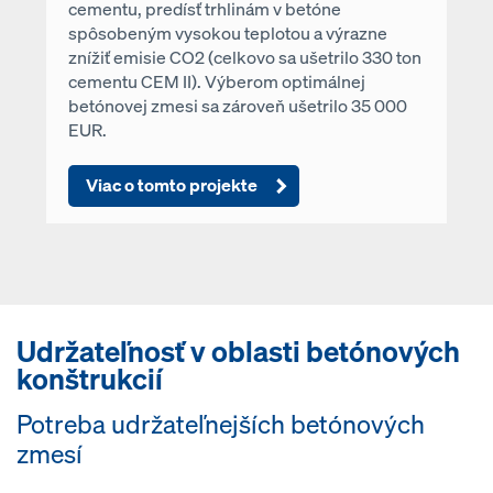
cementu, predísť trhlinám v betóne
spôsobeným vysokou teplotou a výrazne
znížiť emisie CO2 (celkovo sa ušetrilo 330 ton
cementu CEM II). Výberom optimálnej
betónovej zmesi sa zároveň ušetrilo 35 000
EUR.
Viac o tomto projekte
Udržateľnosť v oblasti betónových
konštrukcií
Potreba udržateľnejších betónových
zmesí