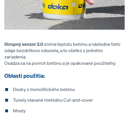
Stropný senzor 2.0
sníma teplotu betónu a následne tieto
údaje bezdrôtovo odosiela, a to všetko z jedného
zariadenia.
Osádza sa na povrch betónu a je opakovane použiteľný.
Oblasti použitia:
Dosky z monolitického betónu
Tunely stavané metódou Cut-and-cover
Mosty