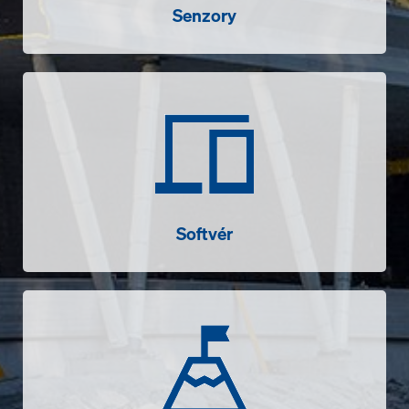
Senzory
Softvér
Softvér
Úspešné príbehy