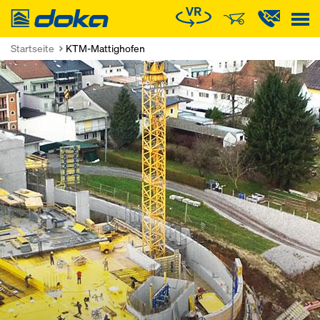
Doka
Startseite
KTM-Mattighofen