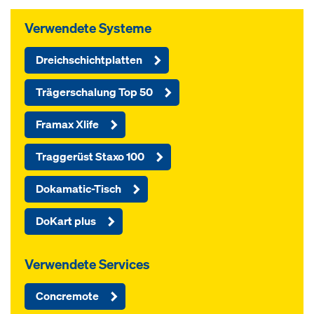
Verwendete Systeme
Dreichschichtplatten
Trägerschalung Top 50
Framax Xlife
Traggerüst Staxo 100
Dokamatic-Tisch
DoKart plus
Verwendete Services
Concremote