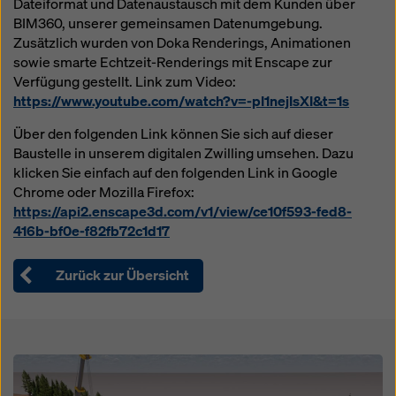
Dateiformat und Datenaustausch mit dem Kunden über
Überwachungszwecken unterliegen und dagegen
BIM360, unserer gemeinsamen Datenumgebung.
keine wirksamen Rechtsbehelfe zur Verfügung
Zusätzlich wurden von Doka Renderings, Animationen
stehen. Sie können alle einwilligungspflichtigen
sowie smarte Echtzeit-Renderings mit Enscape zur
Cookies ablehnen, indem Sie auf "Ablehnen" klicken
Verfügung gestellt. Link zum Video:
oder Ihre
Cookie Einstellungen
anpassen, indem Sie
https://www.youtube.com/watch?v=-pI1nejIsXI&t=1s
auf Cookie Einstellungen am Ende dieser Website
klicken und die entsprechenden Checkboxen
Über den folgenden Link können Sie sich auf dieser
verwenden. Sie können Ihre Einwilligung jederzeit
Baustelle in unserem digitalen Zwilling umsehen. Dazu
grundlos mit Wirkung für die Zukunft widerrufen,
klicken Sie einfach auf den folgenden Link in Google
indem Sie zB auf
Cookie Einstellungen
am Ende
Chrome oder Mozilla Firefox:
dieser Website klicken.
https://api2.enscape3d.com/v1/view/ce10f593-fed8-
416b-bf0e-f82fb72c1d17
Weitere Informationen zu unseren Cookies finden Sie
in unserer Datenschutzerklärung
. Wir bieten Ihnen
auch die Möglichkeit, Ihre Cookies auszuwählen
Zurück zur Übersicht
(Erweiterte Cookie-Einstellungen).
Open