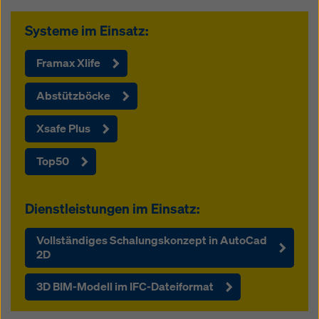
Systeme im Einsatz:
Framax Xlife
Abstützböcke
Xsafe Plus
Top50
Dienstleistungen im Einsatz:
Vollständiges Schalungskonzept in AutoCad
2D
3D BIM-Modell im IFC-Dateiformat