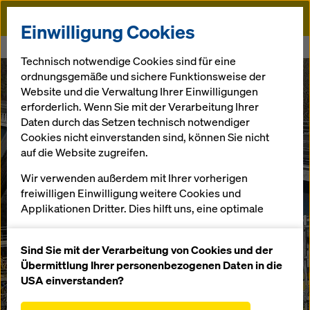
Doka
Einwilligung Cookies
Startseite
Viaduc de la Roumer
Technisch notwendige Cookies sind für eine
ordnungsgemäße und sichere Funktionsweise der
Website und die Verwaltung Ihrer Einwilligungen
erforderlich. Wenn Sie mit der Verarbeitung Ihrer
Daten durch das Setzen technisch notwendiger
Cookies nicht einverstanden sind, können Sie nicht
auf die Website zugreifen.
Wir verwenden außerdem mit Ihrer vorherigen
freiwilligen Einwilligung weitere Cookies und
Applikationen Dritter. Dies hilft uns, eine optimale
Performance unserer Website zu gewährleisten,
insbesondere
Sind Sie mit der Verarbeitung von Cookies und der
die Funktionalität unserer Website ständig zu
Übermittlung Ihrer personenbezogenen Daten in die
verbessern (Funktionale und Statistik Cookies),
USA einverstanden?
einen reibungslosen Einkauf bei der Nutzung des