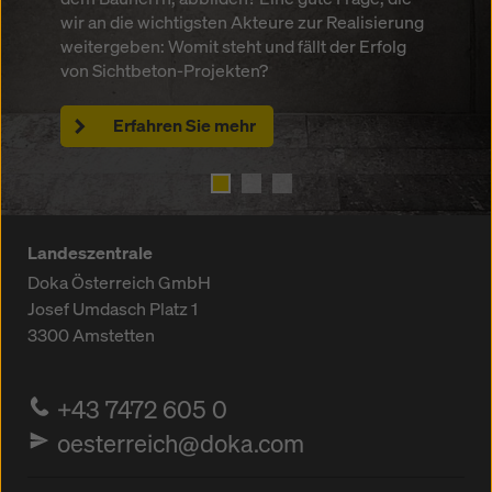
wir an die wichtigsten Akteure zur Realisierung
für Sie die Meilensteine zusammengetragen,
besser vorstellen, wenn er an eine Backform
weitergeben: Womit steht und fällt der Erfolg
die während eines Projekts zur
denkt. Wir erklären Ihnen das Rezept, mit dem
von Sichtbeton-Projekten?
Schalungsplanung durchlaufen werden.
Sie Schritt für Schritt zum perfekten
Sichtbetonergebnis gelangen.
Erfahren Sie mehr
Erfahren Sie mehr
Erfahren Sie mehr
Landeszentrale
Doka Österreich GmbH
Josef Umdasch Platz 1
3300
Amstetten
+43 7472 605 0
oesterreich@doka.com