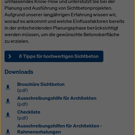
umfassendes Know-How und unterstützt Sie bei der
Überwachungszwecken unterliegen und dagegen
Planung und Ausführung von Sichtbetonprojekten.
keine wirksamen Rechtsbehelfe zur Verfügung
Aufgrund unserer langjährigen Erfahrung wissen wir,
stehen. Sie können alle einwilligungspflichtigen
worauf es ankommt und welche Einflussfaktoren bereits
Cookies ablehnen, indem Sie auf "Ablehnen" klicken
in der entscheidenden Planungsphase berücksichtigt
oder Ihre
Cookie Einstellungen
anpassen, indem Sie
werden müssen, um die gewünschte Betonoberfläche
auf Cookie Einstellungen am Ende dieser Website
zu erzielen.
klicken und die entsprechenden Checkboxen
verwenden. Sie können Ihre Einwilligung jederzeit
grundlos mit Wirkung für die Zukunft widerrufen,
8 Tipps für hochwertigen Sichtbeton
indem Sie zB auf
Cookie Einstellungen
am Ende
dieser Website klicken.
Downloads
Weitere Informationen zu unseren Cookies finden Sie
Broschüre Sichtbeton
in unserer Datenschutzerklärung
. Wir bieten Ihnen
(pdf)
auch die Möglichkeit, Ihre Cookies auszuwählen
Ausschreibungshilfe für Architekten
(Erweiterte Cookie-Einstellungen).
(pdf)
Checkliste
(pdf)
Ausschreibungshilfen für Architekten -
Rahmenschalungen