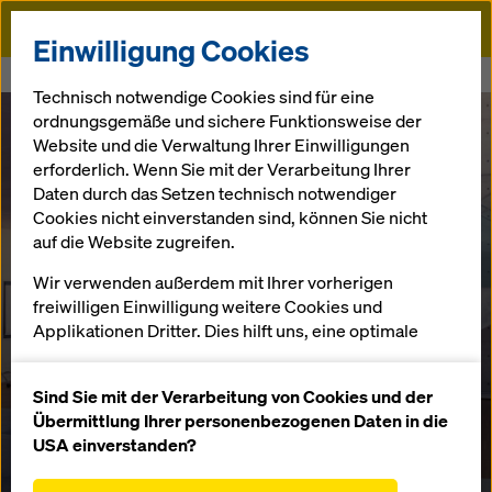
Doka
Einwilligung Cookies
Startseite
Sichtbeton
Technisch notwendige Cookies sind für eine
ordnungsgemäße und sichere Funktionsweise der
Website und die Verwaltung Ihrer Einwilligungen
erforderlich. Wenn Sie mit der Verarbeitung Ihrer
Daten durch das Setzen technisch notwendiger
Cookies nicht einverstanden sind, können Sie nicht
auf die Website zugreifen.
Wir verwenden außerdem mit Ihrer vorherigen
freiwilligen Einwilligung weitere Cookies und
Applikationen Dritter. Dies hilft uns, eine optimale
Sichtbeton
Performance unserer Website zu gewährleisten,
insbesondere
Beton in seiner sichtbar schönsten Form
Sind Sie mit der Verarbeitung von Cookies und der
die Funktionalität unserer Website ständig zu
Übermittlung Ihrer personenbezogenen Daten in die
verbessern (Funktionale und Statistik Cookies),
USA einverstanden?
Zu diesem Projekt
einen reibungslosen Einkauf bei der Nutzung des