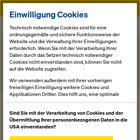
Doka
Einwilligung Cookies
Startseite
Doka Xpress
DokaXpress 02/2019
Technisch notwendige Cookies sind für eine
Abstützbock umsetzen mit Luftkissen
ordnungsgemäße und sichere Funktionsweise der
Website und die Verwaltung Ihrer Einwilligungen
erforderlich. Wenn Sie mit der Verarbeitung Ihrer
DokaXpress CEU 02/2019
Daten durch das Setzen technisch notwendiger
Schwerstgewicht mit Luftkissen
Cookies nicht einverstanden sind, können Sie nicht
verschoben
auf die Website zugreifen.
Wir verwenden außerdem mit Ihrer vorherigen
freiwilligen Einwilligung weitere Cookies und
Applikationen Dritter. Dies hilft uns, eine optimale
Performance unserer Website zu gewährleisten,
Beim Bau der einhäuptigen Wände für ein neues
insbesondere
Hochregallager haben die Techniker der Doka anstelle
Sind Sie mit der Verarbeitung von Cookies und der
von Radsätzen Luftkissen aus dem Schwerlasttransport
die Funktionalität unserer Website ständig zu
Übermittlung Ihrer personenbezogenen Daten in die
eingesetzt.
verbessern (Funktionale und Statistik Cookies),
USA einverstanden?
einen reibungslosen Einkauf bei der Nutzung des
Der Schweizer Detailhändler Migros erweitert sein