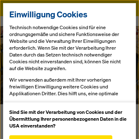
Doka
Einwilligung Cookies
Startseite
Referenzen
Metro Riyadh
Technisch notwendige Cookies sind für eine
ordnungsgemäße und sichere Funktionsweise der
Website und die Verwaltung Ihrer Einwilligungen
erforderlich. Wenn Sie mit der Verarbeitung Ihrer
Daten durch das Setzen technisch notwendiger
Cookies nicht einverstanden sind, können Sie nicht
auf die Website zugreifen.
Metro Riyadh
Wir verwenden außerdem mit Ihrer vorherigen
freiwilligen Einwilligung weitere Cookies und
Saudi Arabien
Applikationen Dritter. Dies hilft uns, eine optimale
Performance unserer Website zu gewährleisten,
insbesondere
Sind Sie mit der Verarbeitung von Cookies und der
Das erste U-Bahn-Projekt in Saudi-Arabien entsteht seit
die Funktionalität unserer Website ständig zu
Übermittlung Ihrer personenbezogenen Daten in die
2014 in der Hauptstadt Riyadh. Es umfasst sechs Linien, die
verbessern (Funktionale und Statistik Cookies),
USA einverstanden?
178 km lang sind und mit 85 Stationen ausgestattet werden.
einen reibungslosen Einkauf bei der Nutzung des
Die Linien und Stationen führen über erhöhte,