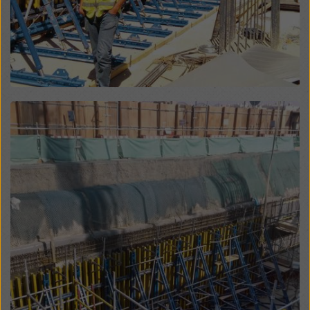
Überwachungszwecken unterliegen und dagegen
keine wirksamen Rechtsbehelfe zur Verfügung
stehen. Sie können alle einwilligungspflichtigen
Cookies ablehnen, indem Sie auf "Ablehnen" klicken
oder Ihre
Cookie Einstellungen
anpassen, indem Sie
auf Cookie Einstellungen am Ende dieser Website
klicken und die entsprechenden Checkboxen
Open
verwenden. Sie können Ihre Einwilligung jederzeit
grundlos mit Wirkung für die Zukunft widerrufen,
indem Sie zB auf
Cookie Einstellungen
am Ende
dieser Website klicken.
Weitere Informationen zu unseren Cookies finden Sie
in unserer Datenschutzerklärung
. Wir bieten Ihnen
auch die Möglichkeit, Ihre Cookies auszuwählen
(Erweiterte Cookie-Einstellungen).