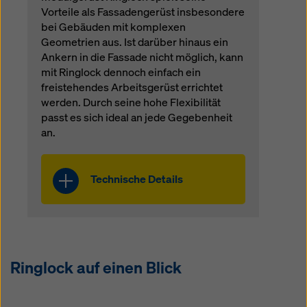
Vorteile als Fassadengerüst insbesondere
bei Gebäuden mit komplexen
Geometrien aus. Ist darüber hinaus ein
Ankern in die Fassade nicht möglich, kann
mit Ringlock dennoch einfach ein
freistehendes Arbeitsgerüst errichtet
werden. Durch seine hohe Flexibilität
passt es sich ideal an jede Gegebenheit
an.
Technische Details
Maximale
Standhöhe: 24,00
m gem.
Ringlock auf einen Blick
Regelausführung
Systembreite: