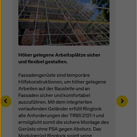
Traggerüstsystem Doka UniKit
Höher gelegene Arbeitsplätze sicher
und flexibel gestalten.
Fassadengerüste sind temporäre
Hilfskonstruktionen, um höher gelegene
Arbeiten auf der Baustelle und an
Fassaden sicher und komfortabel
Left
Right
auszuführen. Mit dem integrierten
vorlaufenden Geländer erfüllt Ringlock
alle Anforderungen der TRBS 2121-1 und
ermöglicht somit die sichere Montage des
Gerüsts ohne PSA gegen Absturz. Das
Modulgerüst Ringlock spielt seine