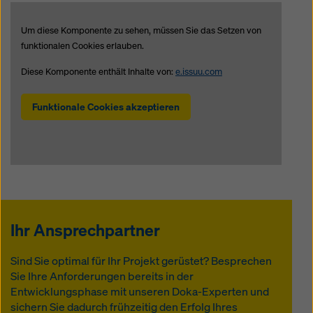
W06 / W09 gem.
EN 12811-1
Um diese Komponente zu sehen, müssen Sie das Setzen von
funktionalen Cookies erlauben.
Lastklasse 3 gem.
EN 12811-1
Diese Komponente enthält Inhalte von:
e.issuu.com
Integriertes
vorlaufendes
Funktionale Cookies akzeptieren
Geländer
Vertikaler Zugang
mit oder ohne
Treppen
Ihr Ansprechpartner
Sind Sie optimal für Ihr Projekt gerüstet? Besprechen
Sie Ihre Anforderungen bereits in der
Entwicklungsphase mit unseren Doka-Experten und
sichern Sie dadurch frühzeitig den Erfolg Ihres