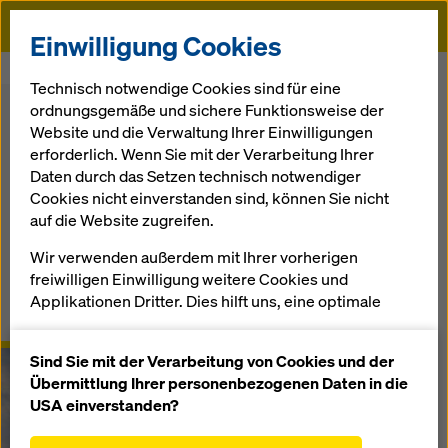
Doka
Einwilligung Cookies
Startseite
Ringlock - Das Modulgerüst von Doka
Technisch notwendige Cookies sind für eine
ordnungsgemäße und sichere Funktionsweise der
Zurück zur Übersicht
Website und die Verwaltung Ihrer Einwilligungen
erforderlich. Wenn Sie mit der Verarbeitung Ihrer
Ringlock
Daten durch das Setzen technisch notwendiger
Cookies nicht einverstanden sind, können Sie nicht
Das Modulgerüst von Doka
auf die Website zugreifen.
Wir verwenden außerdem mit Ihrer vorherigen
Überblick
freiwilligen Einwilligung weitere Cookies und
Applikationen Dritter. Dies hilft uns, eine optimale
Anwenderinformationen, Dokumente & Videos
Performance unserer Website zu gewährleisten,
insbesondere
Sind Sie mit der Verarbeitung von Cookies und der
die Funktionalität unserer Website ständig zu
Übermittlung Ihrer personenbezogenen Daten in die
verbessern (Funktionale und Statistik Cookies),
USA einverstanden?
einen reibungslosen Einkauf bei der Nutzung des