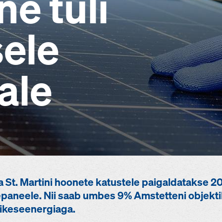
ne tuli
sele
ale
a St. Martini hoonete katustele paigaldatakse 2
paneele. Nii saab umbes 9% Amstetteni objekti
äikeseenergiaga.