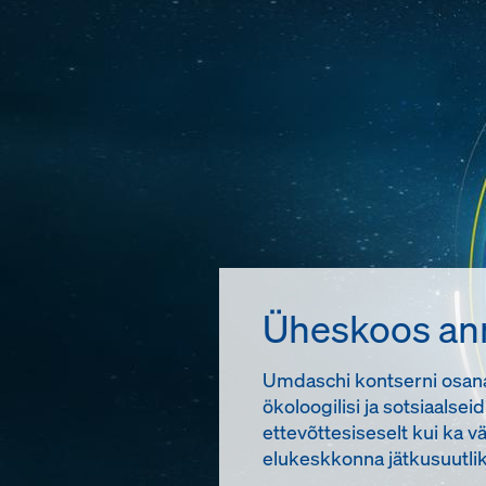
Üheskoos an
Umdaschi kontserni osana 
ökoloogilisi ja sotsiaalse
ettevõttesiseselt kui ka v
elukeskkonna jätkusuutli