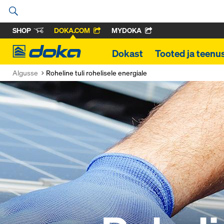
SHOP
DOKA.COM
MYDOKA
Doka
Dokast
Tooted ja teenu
Algusse
Roheline tuli rohelisele energiale