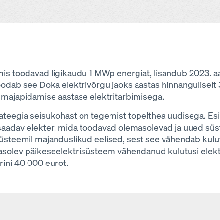
is toodavad ligikaudu 1 MWp energiat, lisandub 2023. a
oodab see Doka elektrivõrgu jaoks aastas hinnanguliselt
 majapidamise aastase elektritarbimisega.
teegia seisukohast on tegemist topelthea uudisega. Es
saadav elekter, mida toodavad olemasolevad ja uued sü
süsteemil majanduslikud eelised, sest see vähendab kulut
solev päikeseelektrisüsteem vähendanud kulutusi elektri
rini 40 000 eurot.