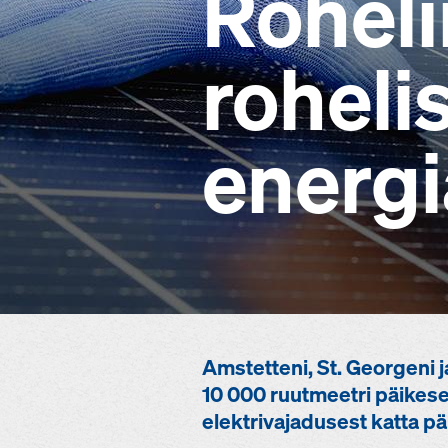
Roheli
roheli
energi
Amstetteni, St. Georgeni j
10 000 ruutmeetri päikese
elektrivajadusest katta p