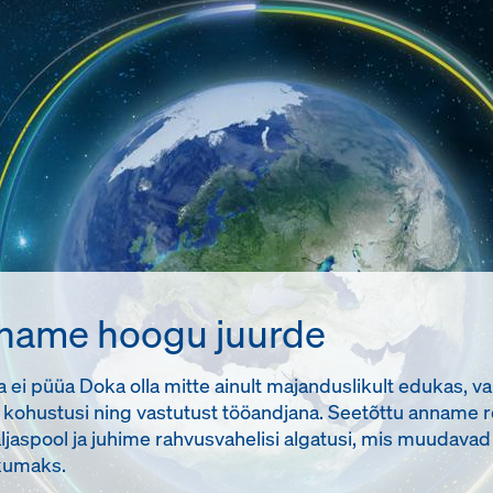
name hoogu juurde
ei püüa Doka olla mitte ainult majanduslikult edukas, va
id kohustusi ning vastutust tööandjana. Seetõttu anname r
äljaspool ja juhime rahvusvahelisi algatusi, mis muudavad
kumaks.