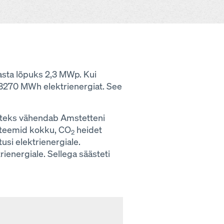
asta lõpuks 2,3 MWp. Kui
 3270 MWh elektrienergiat. See
iteks vähendab Amstetteni
steemid kokku, CO
heidet
2
usi elektrienergiale.
energiale. Sellega säästeti