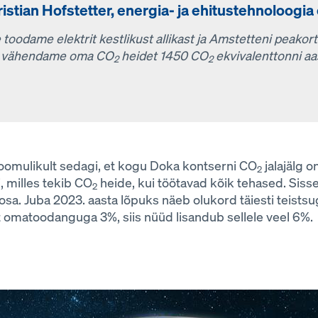
istian Hofstetter, energia- ja ehitustehnoloogia
 toodame elektrit kestlikust allikast ja Amstetteni peakor
l vähendame oma CO
heidet 1450 CO
ekvivalenttonni aa
2
2
oomulikult sedagi, et kogu Doka kontserni CO
jalajälg 
2
i, milles tekib CO
heide, kui töötavad kõik tehased. Sis
2
osa. Juba 2023. aasta lõpuks näeb olukord täiesti teistsug
 omatoodanguga 3%, siis nüüd lisandub sellele veel 6%.