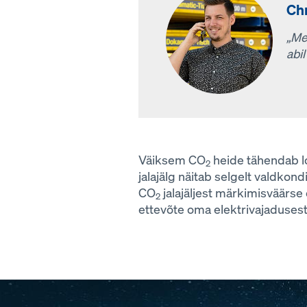
Chr
„Me
abi
Väiksem CO
heide tähendab l
2
jalajälg näitab selgelt valdkond
CO
jalajäljest märkimisväärse 
2
ettevõte oma elektrivajadusest