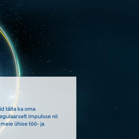
id täita ka oma
egulaarselt impulsse nii
 meie ühise töö- ja