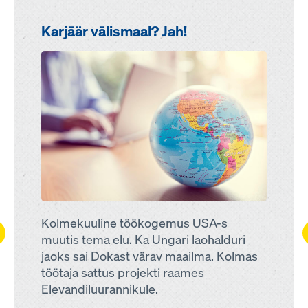
Karjäär välismaal? Jah!
Open
Kolmekuuline töökogemus USA-s
ft
muutis tema elu. Ka Ungari laohalduri
jaoks sai Dokast värav maailma. Kolmas
töötaja sattus projekti raames
Elevandiluurannikule.