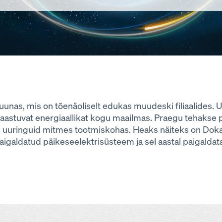
nas, mis on tõenäoliselt edukas muudeski filiaalides
 taastuvat energiaallikat kogu maailmas. Praegu tehakse p
 uuringuid mitmes tootmiskohas. Heaks näiteks on Doka fi
igaldatud päikeseelektrisüsteem ja sel aastal paigalda