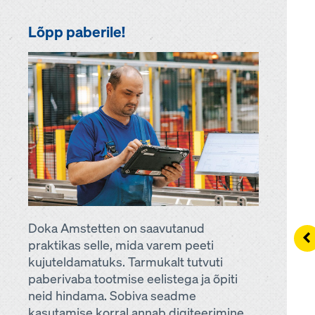
Lõpp paberile!
Doka Amstetten on saavutanud
Le
praktikas selle, mida varem peeti
kujuteldamatuks. Tarmukalt tutvuti
paberivaba tootmise eelistega ja õpiti
neid hindama. Sobiva seadme
kasutamise korral annab digiteerimine