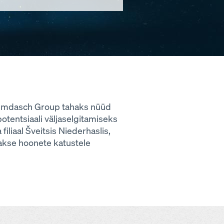
. Umdasch Group tahaks nüüd
otentsiaali väljaselgitamiseks
liaal Šveitsis Niederhaslis,
takse hoonete katustele