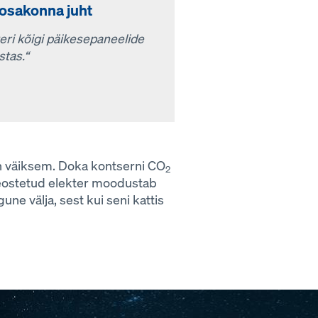
 osakonna juht
teri kõigi päikesepaneelide
stas.“
on väiksem. Doka kontserni CO
2
seostetud elekter moodustab
une välja, sest kui seni kattis