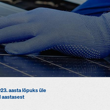
023. aasta lõpuks üle
l aastasest