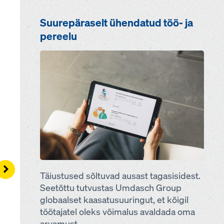
Suurepäraselt ühendatud töö- ja
pereelu
Open
Right
Täiustused sõltuvad ausast tagasisidest.
Seetõttu tutvustas Umdasch Group
globaalset kaasatusuuringut, et kõigil
töötajatel oleks võimalus avaldada oma
arvamust.