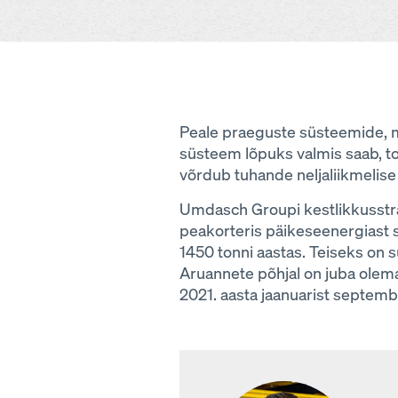
Peale praeguste süsteemide, m
süsteem lõpuks valmis saab, t
võrdub tuhande neljaliikmelise
Umdasch Groupi kestlikkusstra
peakorteris päikeseenergiast 
1450 tonni aastas. Teiseks on 
Aruannete põhjal on juba olema
2021. aasta jaanuarist septemb