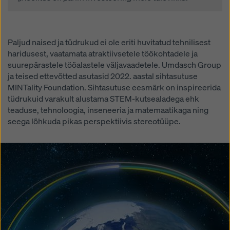
Paljud naised ja tüdrukud ei ole eriti huvitatud tehnilisest
haridusest, vaatamata atraktiivsetele töökohtadele ja
suurepärastele tööalastele väljavaadetele. Umdasch Group
ja teised ettevõtted asutasid 2022. aastal sihtasutuse
MINTality Foundation. Sihtasutuse eesmärk on inspireerida
tüdrukuid varakult alustama STEM-kutsealadega ehk
teaduse, tehnoloogia, inseneeria ja matemaatikaga ning
seega lõhkuda pikas perspektiivis stereotüüpe.