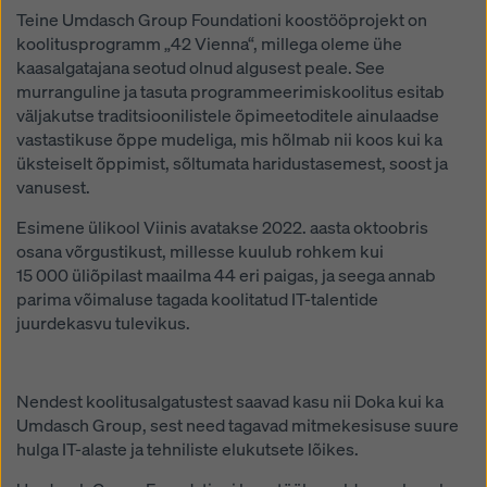
Teine Umdasch Group Foundationi koostööprojekt on
koolitusprogramm „42 Vienna“, millega oleme ühe
kaasalgatajana seotud olnud algusest peale. See
murranguline ja tasuta programmeerimiskoolitus esitab
väljakutse traditsioonilistele õpimeetoditele ainulaadse
vastastikuse õppe mudeliga, mis hõlmab nii koos kui ka
üksteiselt õppimist, sõltumata haridustasemest, soost ja
vanusest.
Esimene ülikool Viinis avatakse 2022. aasta oktoobris
osana võrgustikust, millesse kuulub rohkem kui
15 000 üliõpilast maailma 44 eri paigas, ja seega annab
parima võimaluse tagada koolitatud IT-talentide
juurdekasvu tulevikus.
Nendest koolitusalgatustest saavad kasu nii Doka kui ka
Umdasch Group, sest need tagavad mitmekesisuse suure
hulga IT-alaste ja tehniliste elukutsete lõikes.