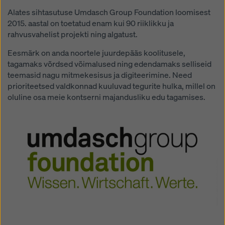
küpsiste seadeid
, klõpsates selle veebisaidi allosas
Alates sihtasutuse Umdasch Group Foundation loomisest
küpsiste seadetele ja kasutades vastavaid
2015. aastal on toetatud enam kui 90 riiklikku ja
märkeruutusid. Te saate oma nõusoleku igal ajal
rahvusvahelist projekti ning algatust.
tulevase mõjuga ja ilma põhjendusi esitamata
tühistada, klõpsates selle veebisaidi allosas asuval
Eesmärk on anda noortele juurdepääs koolitusele,
lingil
küpsiste seadeid
(küpsiste seaded).
tagamaks võrdsed võimalused ning edendamaks selliseid
teemasid nagu mitmekesisus ja digiteerimine. Need
Lisateavet meie küpsiste kohta leiate
Meie
prioriteetsed valdkonnad kuuluvad tegurite hulka, millel on
privaatsuspoliitikast
. Pakume teile ka võimalust valida
oluline osa meie kontserni majandusliku edu tagamises.
oma küpsised (küpsiste täiustatud seaded).
Open