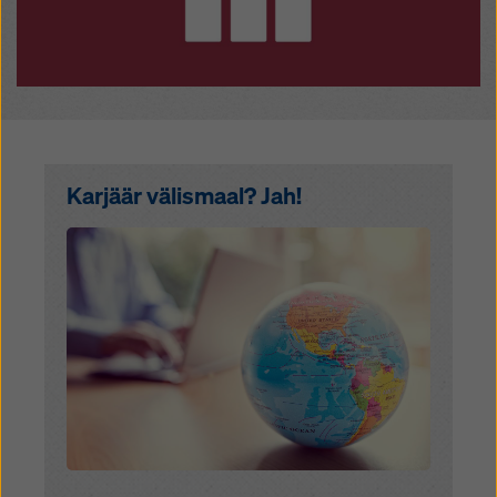
Karjäär välismaal? Jah!
Open