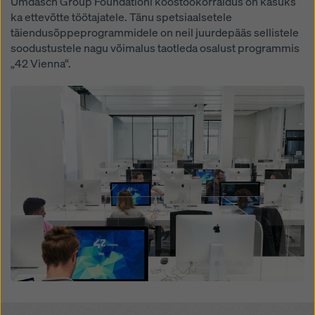
Umdasch Group Foundationi koostöökorraldus on kasuks
ka ettevõtte töötajatele. Tänu spetsiaalsetele
täiendusõppeprogrammidele on neil juurdepääs sellistele
soodustustele nagu võimalus taotleda osalust programmis
„42 Vienna“.
Open