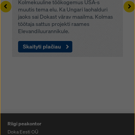
Kolmekuuline töökogemus USA-s
Left
Ri
muutis tema elu. Ka Ungari laohalduri
jaoks sai Dokast värav maailma. Kolmas
töötaja sattus projekti raames
Elevandiluurannikule.
Skaityti plačiau
Riigi peakontor
Doka Eesti OÜ