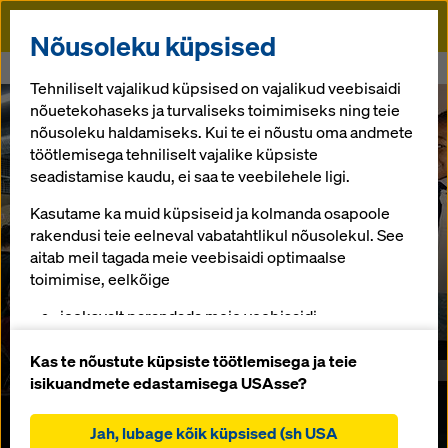
Doka
Nõusoleku küpsised
Algusse
Vastutus on osa Umdasch Groupi kursist
Tehniliselt vajalikud küpsised on vajalikud veebisaidi
nõuetekohaseks ja turvaliseks toimimiseks ning teie
nõusoleku haldamiseks. Kui te ei nõustu oma andmete
töötlemisega tehniliselt vajalike küpsiste
seadistamise kaudu, ei saa te veebilehele ligi.
Kasutame ka muid küpsiseid ja kolmanda osapoole
rakendusi teie eelneval vabatahtlikul nõusolekul. See
aitab meil tagada meie veebisaidi optimaalse
toimimise, eelkõige
jooksvalt parandada meie veebisaidi
funktsionaalsust (funktsionaalsed ja statistilised
küpsised),
Kas te nõustute küpsiste töötlemisega ja teie
hõlbustada sujuvat ostuprotsessi Doka veebipoe
isikuandmete edastamisega USAsse?
kasutamisel (funktsionaalsed ja statistilised
küpsised),
Jah, lubage kõik küpsised (sh USA