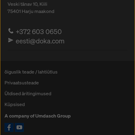
Veski tänav 10, Kiili
75401
Harju maakond
+372 603 0650
eesti@doka.com
õiguslik teade / lahtiütlus
Privaatsusteade
Üldised äritingimused
Küpsised
A company of Umdasch Group
Ikoon Facebook
Ikoon YouTube