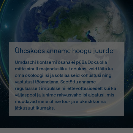
Üheskoos anname hoogu juurde
Umdaschi kontserni osana ei püüa Doka olla
mitte ainult majanduslikult edukas, vaid täita ka
oma ökoloogilisi ja sotsiaalseid kohustusi ning
vastutust tööandjana. Seetõttu anname
regulaarselt impulsse nii ettevõttesiseselt kui ka
väljaspool ja juhime rahvusvahelisi algatusi, mis
muudavad meie ühise töö- ja elukeskkonna
jätkusuutlikumaks.