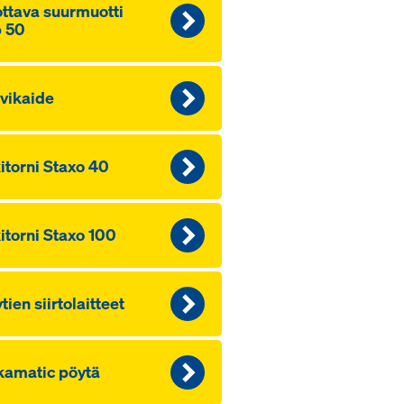
t­ta­va suur­muot­ti
 50
vi­kai­de
ki­tor­ni Staxo 40
ki­tor­ni Staxo 100
tien siir­to­lait­teet
amatic pöy­tä