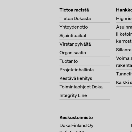
Tietoa meistä
Hankke
Tietoa Dokasta
Highris
Yhteydenotto
Asuinr
liiketoi
Sijaintipaikat
kerrost
Virstanpylväitä
Sillanr
Organisaatio
Voimala
Tuotanto
rakent
Projektinhallinta
Tunneli
Kestävä kehitys
Kaikki 
Toimintaohjeet Doka
Integrity Line
Keskustoimisto
Doka Finland Oy