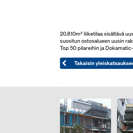
20.810m² liiketilaa sisältävä u
suositun ostosalueen uusin rak
Top 50 pilareihin ja Dokamatic
Takaisin yleiskatsaukse
Open
Open