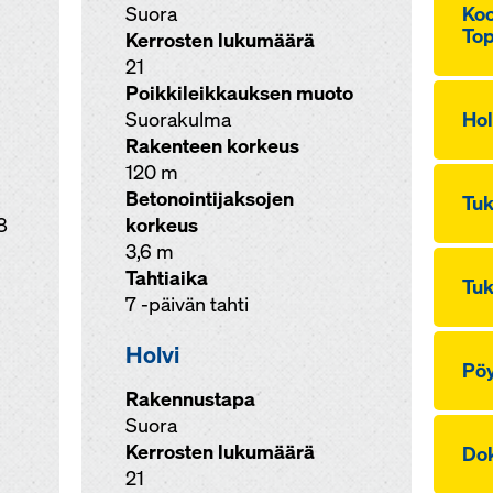
Suora
Koo
Top
Kerrosten lukumäärä
21
Poikkileikkauksen muoto
Suorakulma
Hol­
Rakenteen korkeus
120 m
Betonointijaksojen
Tu­
8
korkeus
3,6 m
Tahtiaika
Tu­
7 -päivän tahti
Holvi
Pöy­
Rakennustapa
Suora
Kerrosten lukumäärä
Dok
21