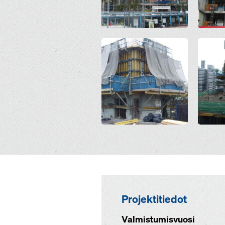
Open
Open
Projektitiedot
Valmistumisvuosi