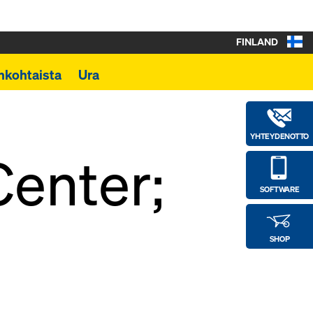
FINLAND
nkohtaista
Ura
YHTEYDENOTTO
Center;
SOFTWARE
SHOP