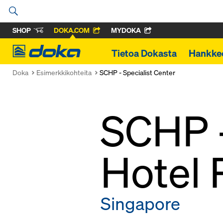
SHOP
DOKA.COM
MYDOKA
Doka
Tietoa Dokasta
Hankke
Doka
Esimerkkikohteita
SCHP - Specialist Center
SCHP -
Hotel 
Singapore