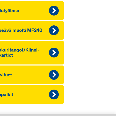
lu­työ­ta­so
­peä­vä muot­ti MF240
ku­ri­tan­got/Kiin­ni­
kar­tiot
vi­tuet
­pal­kit