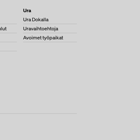
Ura
Ura Dokalla
lut
Uravaihtoehtoja
Avoimet työpaikat