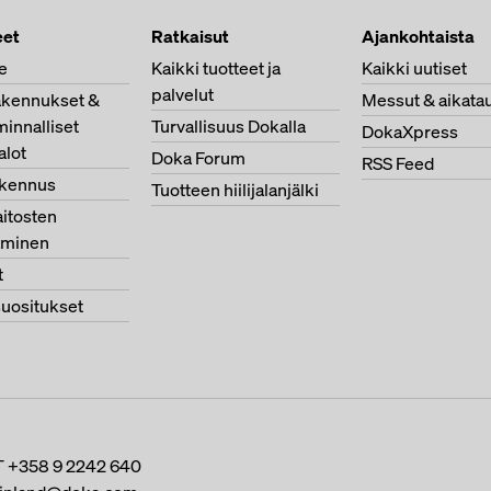
et
Ratkaisut
Ajankohtaista
e
Kaikki tuotteet ja
Kaikki uutiset
palvelut
akennukset &
Messut & aikatau
minnalliset
Turvallisuus Dokalla
DokaXpress
alot
Doka Forum
RSS Feed
akennus
Tuotteen hiilijalanjälki
itosten
aminen
t
suositukset
T
+358 9 2242 640