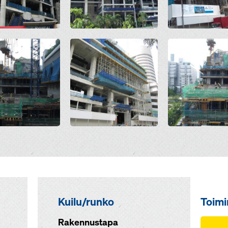
Open
Open
Kuilu/runko
Toim
Rakennustapa