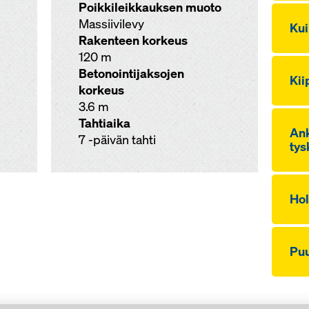
Poikkileikkauksen muoto
Massiivilevy
Kui­
Rakenteen korkeus
120 m
Betonointijaksojen
Kii
korkeus
3.6 m
Tahtiaika
Ank­
7 -päivän tahti
tys­
Hol­
Puu