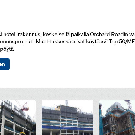
usi hotellirakennus, keskeisellä paikalla Orchard Roadin
ennusprojekti. Muotituksessa olivat käytössä Top 50/MF 
-pöytä.
en
Open
Open