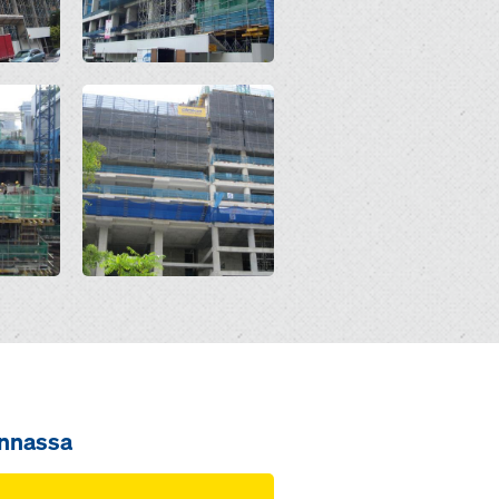
Open
innassa