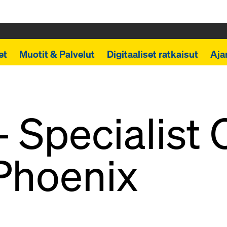
et
Muotit & Palvelut
Digitaaliset ratkaisut
Aja
 Specialist 
Phoenix