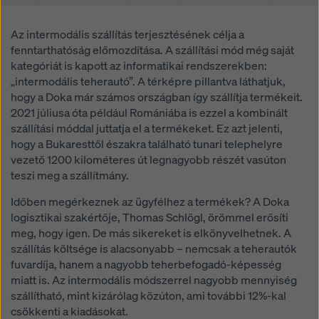
hozzáférhetnek, és hogy ez ellen nincs hatékony
jogorvoslati lehetőség. A „Visszautasítás” gombra
Az intermodális szállítás terjesztésének célja a
kattintva, vagy a weboldal alján található cookie-
fenntarthatóság előmozdítása. A szállítási mód még saját
beállításokra kattintva és a megfelelő jelölőnégyzetek
kategóriát is kapott az informatikai rendszerekben:
segítségével a
cookie-beállítások
módosításával
„intermodális teherautó”. A térképre pillantva láthatjuk,
elutasíthatja a hozzájárulást igénylő összes cookie-t. A
hogy a Doka már számos országban így szállítja termékeit.
weboldal alján található
cookie-beállítások
ra kattintva
2021 júliusa óta például Romániába is ezzel a kombinált
bármikor visszavonhatja hozzájárulását a jövőre nézve
szállítási móddal juttatja el a termékeket. Ez azt jelenti,
és indoklás nélkül.
hogy a Bukaresttől északra található tunari telephelyre
További információkat a cookie-król
Adatvédelmi
vezető 1200 kilométeres út legnagyobb részét vasúton
szabályzatunkban
talál. Lehetőséget biztosítunk
teszi meg a szállítmány.
Önnek a cookie-k kiválasztására is (speciális cookie-
Időben megérkeznek az ügyfélhez a termékek? A Doka
beállítások).
logisztikai szakértője, Thomas Schlögl, örömmel erősíti
meg, hogy igen. De más sikereket is elkönyvelhetnek. A
szállítás költsége is alacsonyabb – nemcsak a teherautók
fuvardíja, hanem a nagyobb teherbefogadó-képesség
miatt is. Az intermodális módszerrel nagyobb mennyiség
szállítható, mint kizárólag közúton, ami további 12%-kal
csökkenti a kiadásokat.