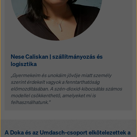
Nese Caliskan | szállítmányozás és
logisztika
„Gyermekeim és unokáim jövője miatt személy
szerint érdekelt vagyok a fenntarthatóság
előmozdításában. A szén-dioxid-kibocsátás számos
modellel csökkenthető, amelyeket mi is
felhasználhatunk.”
A Doka és az Umdasch-csoport elkötelezettek a