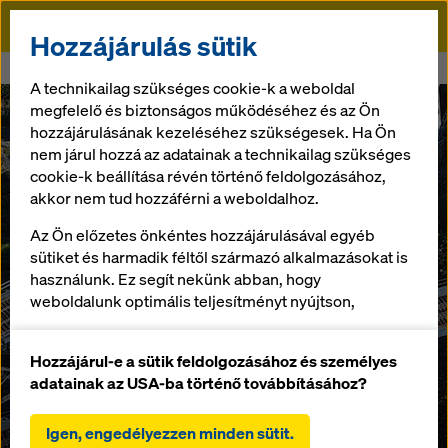
Doka
Hozzájárulás sütik
Doka
Szállítás okosan
A technikailag szükséges cookie-k a weboldal
megfelelő és biztonságos működéséhez és az Ön
hozzájárulásának kezeléséhez szükségesek. Ha Ön
nem járul hozzá az adatainak a technikailag szükséges
cookie-k beállítása révén történő feldolgozásához,
akkor nem tud hozzáférni a weboldalhoz.
Az Ön előzetes önkéntes hozzájárulásával egyéb
sütiket és harmadik féltől származó alkalmazásokat is
használunk. Ez segít nekünk abban, hogy
weboldalunk optimális teljesítményt nyújtson,
különösen
a weboldalunk funkcionalitásának folyamatos
Hozzájárul-e a sütik feldolgozásához és személyes
javítása (funkcionális és statisztikai sütik),
adatainak az USA-ba történő továbbításához?
a Doka webáruház használata során a vásárlási
folyamat zökkenőmentes lebonyolításának
Igen, engedélyezzen minden sütit.