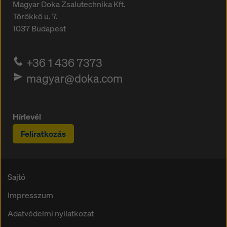
Magyar Doka Zsalutechnika Kft.
Törökkő u. 7.
1037
Budapest
+36 1 436 7373
magyar@doka.com
Hírlevél
Feliratkozás
Sajtó
Impresszum
Adatvédelmi nyilatkozat