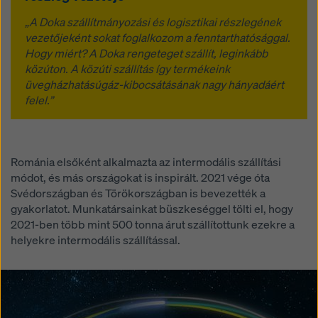
„A Doka szállítmányozási és logisztikai részlegének
vezetőjeként sokat foglalkozom a fenntarthatósággal.
Hogy miért? A Doka rengeteget szállít, leginkább
közúton. A közúti szállítás így termékeink
üvegházhatásúgáz-kibocsátásának nagy hányadáért
felel.”
Románia elsőként alkalmazta az intermodális szállítási
módot, és más országokat is inspirált. 2021 vége óta
Svédországban és Törökországban is bevezették a
gyakorlatot. Munkatársainkat büszkeséggel tölti el, hogy
2021-ben több mint 500 tonna árut szállítottunk ezekre a
helyekre intermodális szállítással.