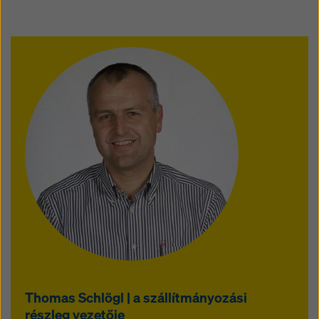
Thomas Schlögl | a szállítmányozási
részleg vezetője