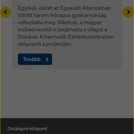
Egyikük életét az Egyesült Államokban
Left
Ri
töltött három hónapos gyakornokság
változtatta meg. Másikuk, a magyar
műhelyvezető is bejárhatta a világot a
Dokával. A harmadik Elefántcsontparton
dolgozott a projektjén.
Tovább
Országos központ