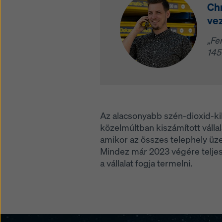
Chr
ve
„Fe
145
Az alacsonyabb szén-dioxid-ki
közelmúltban kiszámított váll
amikor az összes telephely üzem
Mindez már 2023 végére teljes
a vállalat fogja termelni.