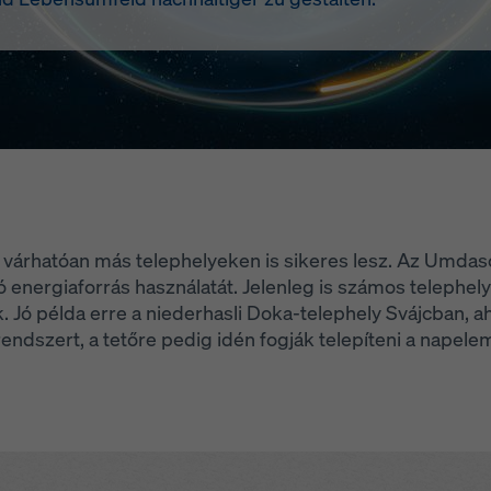
y várhatóan más telephelyeken is sikeres lesz. Az Umdas
ó energiaforrás használatát. Jelenleg is számos telephely
. Jó példa erre a niederhasli Doka-telephely Svájcban, a
rendszert, a tetőre pedig idén fogják telepíteni a napele