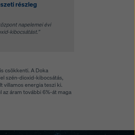
észeti részleg
központ napelemei évi
xid-kibocsátást.”
is csökkenti. A Doka
el szén-dioxid-kibocsátás,
 villamos energia teszi ki.
ül az áram további 6%-át maga