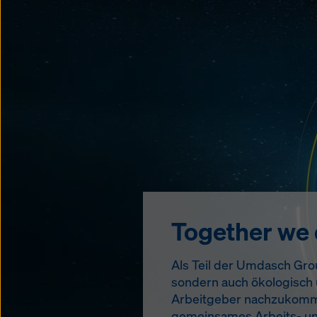
Together we
Als Teil der Umdasch Group
sondern auch ökologisch u
Arbeitgeber nachzukommen. 
gemeinsames Arbeits- und