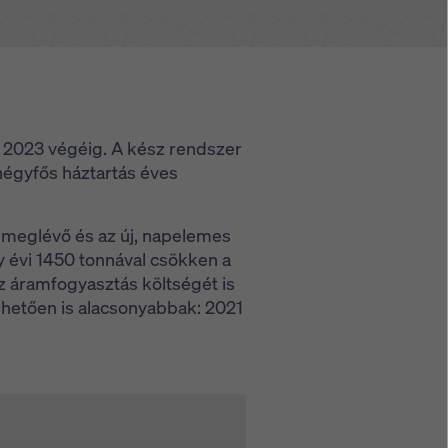
i 2023 végéig. A kész rendszer
négyfős háztartás éves
 meglévő és az új, napelemes
y évi 1450 tonnával csökken a
az áramfogyasztás költségét is
hetően is alacsonyabbak: 2021