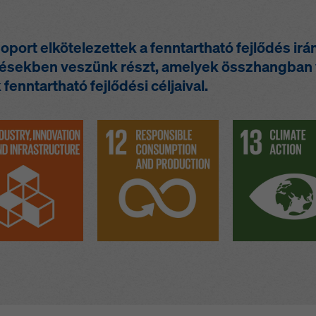
ort elkötelezettek a fenntartható fejlődés irán
ésekben veszünk részt, amelyek összhangban 
nntartható fejlődési céljaival.