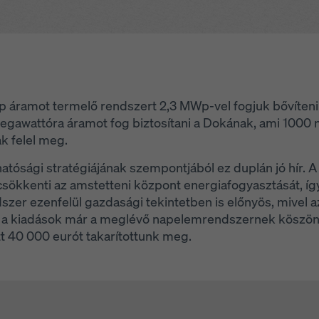
Wp áramot termelő rendszert 2,3 MWp-vel fogjuk bővíten
megawattóra áramot fog biztosítani a Dokának, ami 1000 
k felel meg.
tósági stratégiájának szempontjából ez duplán jó hír. A
sökkenti az amstetteni központ energiafogyasztását, íg
szer ezenfelül gazdasági tekintetben is előnyös, mivel 
nt a kiadások már a meglévő napelemrendszernek köszön
t 40 000 eurót takarítottunk meg.