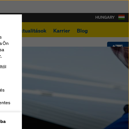
HUNGARY
ások
Aktualitások
Karrier
Blog
s
a Ön
sa
.
KAPCSOLAT
ltől
LETÖLTÉSEK
 és
SOFTWARE
entes
z
SHOP
-ba