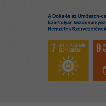
A Doka és az Umdasch-csop
Ezért olyan kezdeményez
Nemzetek Szervezetének fe