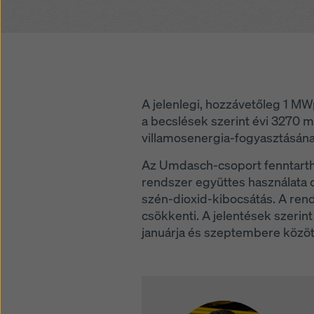
A jelenlegi, hozzávetőleg 1 M
a becslések szerint évi 3270 
villamosenergia-fogyasztásána
Az Umdasch-csoport fenntartha
rendszer együttes használata c
szén-dioxid-kibocsátás. A rend
csökkenti. A jelentések szeri
januárja és szeptembere közöt