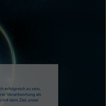
h erfolgreich zu sein,
erer Verantwortung als
n mit dem Ziel, unser