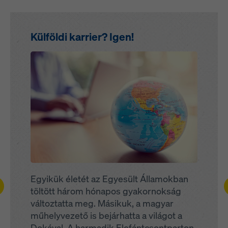
Külföldi karrier? Igen!
Open
Egyikük életét az Egyesült Államokban
ft
töltött három hónapos gyakornokság
változtatta meg. Másikuk, a magyar
műhelyvezető is bejárhatta a világot a
Dokával. A harmadik Elefántcsontparton