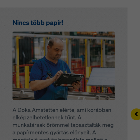
Nincs több papír!
Open
A Doka Amstetten elérte, ami korábban
Le
elképzelhetetlennek tűnt. A
munkatársak örömmel tapasztalták meg
a papírmentes gyártás előnyeit. A
megfelelő eszköz használata mellett a