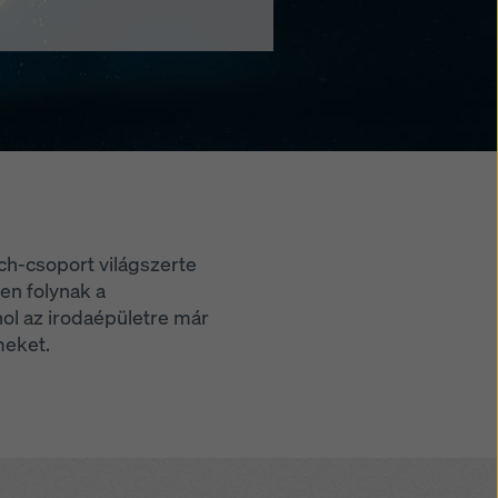
ch-csoport világszerte
en folynak a
hol az irodaépületre már
meket.