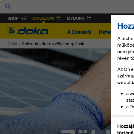
SHOP
DOKA.COM
MYDOKA
Hozz
Doka
A Dokáról
Referenciák
A techn
Doka
Zöld utat adunk a zöld energiának
működés
nem jár
révén t
Az Ön e
származ
webolda
a w
stat
a D
leb
az 
Hozzájá
biz
történő