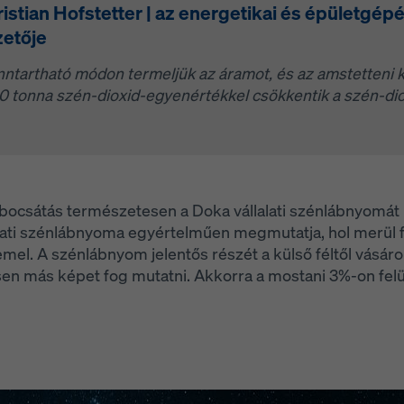
istian Hofstetter | az energetikai és épületgép
zetője
nntartható módon termeljük az áramot, és az amstetteni 
0 tonna szén-dioxid-egyenértékkel csökkentik a szén-dio
bocsátás természetesen a Doka vállalati szénlábnyomát 
alati szénlábnyoma egyértelműen megmutatja, hol merül f
el. A szénlábnyom jelentős részét a külső féltől vásárolt
en más képet fog mutatni. Akkorra a mostani 3%-on fel