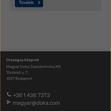
Tovább
Országos központ
Magyar Doka Zsalutechnika Kft.
Törökkő u. 7.
1037
Budapest
+36 1 436 7373
magyar@doka.com