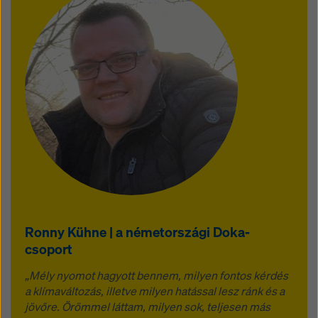
Ronny Kühne | a németországi Doka-
csoport
„Mély nyomot hagyott bennem, milyen fontos kérdés
a klímaváltozás, illetve milyen hatással lesz ránk és a
jövőre. Örömmel láttam, milyen sok, teljesen más