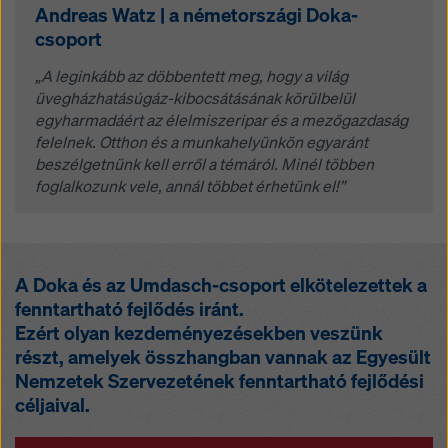
Andreas Watz | a németországi Doka-
csoport
„A leginkább az döbbentett meg, hogy a világ
üvegházhatásúgáz-kibocsátásának körülbelül
egyharmadáért az élelmiszeripar és a mezőgazdaság
felelnek. Otthon és a munkahelyünkön egyaránt
beszélgetnünk kell erről a témáról. Minél többen
foglalkozunk vele, annál többet érhetünk el!”
A Doka és az Umdasch-csoport elkötelezettek a
fenntartható fejlődés iránt.
Ezért olyan kezdeményezésekben veszünk
részt, amelyek összhangban vannak az Egyesült
Nemzetek Szervezetének fenntartható fejlődési
céljaival.