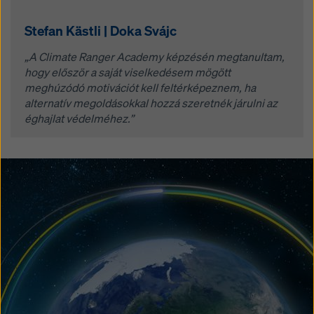
Stefan Kästli | Doka Svájc
„A Climate Ranger Academy képzésén megtanultam,
hogy először a saját viselkedésem mögött
meghúzódó motivációt kell feltérképeznem, ha
alternatív megoldásokkal hozzá szeretnék járulni az
éghajlat védelméhez.”