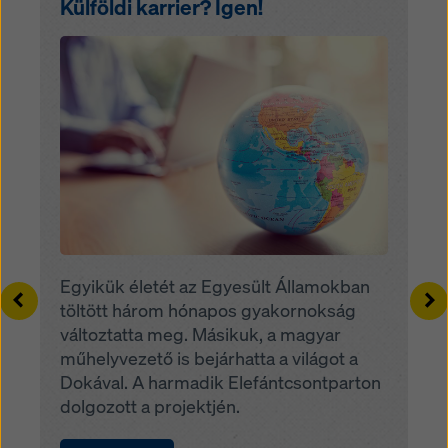
Külföldi karrier? Igen!
Open
Egyikük életét az Egyesült Államokban
Left
Ri
töltött három hónapos gyakornokság
változtatta meg. Másikuk, a magyar
műhelyvezető is bejárhatta a világot a
Dokával. A harmadik Elefántcsontparton
dolgozott a projektjén.