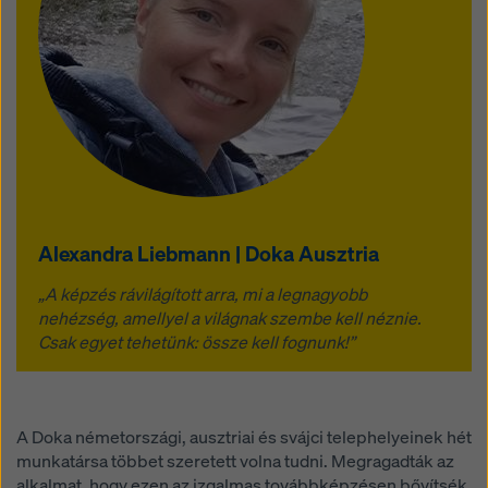
Alexandra Liebmann | Doka Ausztria
„A képzés rávilágított arra, mi a legnagyobb
nehézség, amellyel a világnak szembe kell néznie.
Csak egyet tehetünk: össze kell fognunk!”
A Doka németországi, ausztriai és svájci telephelyeinek hét
munkatársa többet szeretett volna tudni. Megragadták az
alkalmat, hogy ezen az izgalmas továbbképzésen bővítsék