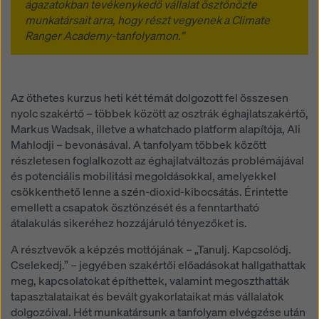
ágazatokban tevékenykedő vállalat ösztönözte
munkatársait arra, hogy részt vegyenek a Climate
Ranger Academy-tanfolyamon.”
Az öthetes kurzus heti két témát dolgozott fel összesen
nyolc szakértő – többek között az osztrák éghajlatszakértő,
Markus Wadsak, illetve a whatchado platform alapítója, Ali
Mahlodji – bevonásával. A tanfolyam többek között
részletesen foglalkozott az éghajlatváltozás problémájával
és potenciális mobilitási megoldásokkal, amelyekkel
csökkenthető lenne a szén-dioxid-kibocsátás. Érintette
emellett a csapatok ösztönzését és a fenntartható
átalakulás sikeréhez hozzájáruló tényezőket is.
A résztvevők a képzés mottójának – „Tanulj. Kapcsolódj.
Cselekedj.” – jegyében szakértői előadásokat hallgathattak
meg, kapcsolatokat építhettek, valamint megoszthatták
tapasztalataikat és bevált gyakorlataikat más vállalatok
dolgozóival. Hét munkatársunk a tanfolyam elvégzése után