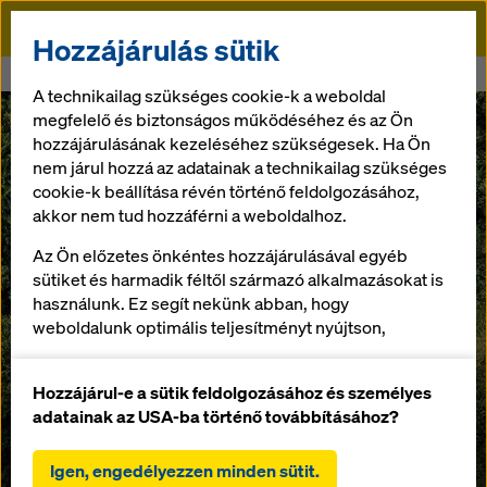
Doka
Hozzájárulás sütik
Doka
Együttes erővel az éghajlat védelméért
A technikailag szükséges cookie-k a weboldal
megfelelő és biztonságos működéséhez és az Ön
hozzájárulásának kezeléséhez szükségesek. Ha Ön
nem járul hozzá az adatainak a technikailag szükséges
cookie-k beállítása révén történő feldolgozásához,
akkor nem tud hozzáférni a weboldalhoz.
Az Ön előzetes önkéntes hozzájárulásával egyéb
sütiket és harmadik féltől származó alkalmazásokat is
használunk. Ez segít nekünk abban, hogy
weboldalunk optimális teljesítményt nyújtson,
különösen
a weboldalunk funkcionalitásának folyamatos
Hozzájárul-e a sütik feldolgozásához és személyes
javítása (funkcionális és statisztikai sütik),
adatainak az USA-ba történő továbbításához?
a Doka webáruház használata során a vásárlási
folyamat zökkenőmentes lebonyolításának
Igen, engedélyezzen minden sütit.