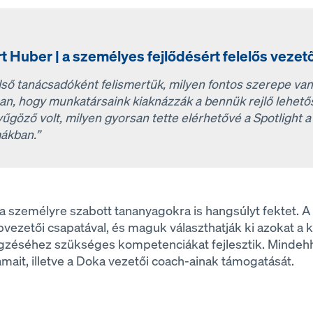
t Huber | a személyes fejlődésért felelős vezet
lső tanácsadóként felismertük, milyen fontos szerepe va
an, hogy munkatársaink kiaknázzák a bennük rejlő lehet
yűgöző volt, milyen gyorsan tette elérhetővé a Spotlight 
ákban.”
t a személyre szabott tananyagokra is hangsúlyt fektet.
zetői csapatával, és maguk választhatják ki azokat a 
lvégzéséhez szükséges kompetenciákat fejlesztik. Mindeh
amait, illetve a Doka vezetői coach-ainak támogatását.