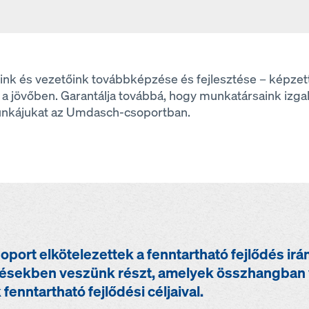
zóink és vezetőink továbbképzése és fejlesztése – képz
at a jövőben. Garantálja továbbá, hogy munkatársaink izg
unkájukat az Umdasch-csoportban.
ort elkötelezettek a fenntartható fejlődés irán
ésekben veszünk részt, amelyek összhangban 
nntartható fejlődési céljaival.