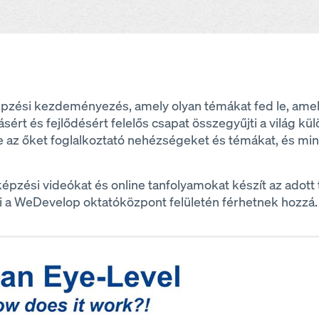
pzési kezdeményezés, amely olyan témákat fed le, ame
ért és fejlődésért felelős csapat összegyűjti a világ kü
tve az őket foglalkoztató nehézségeket és témákat, és mi
épzési videókat és online tanfolyamokat készít az adott
a WeDevelop oktatóközpont felületén férhetnek hozzá.