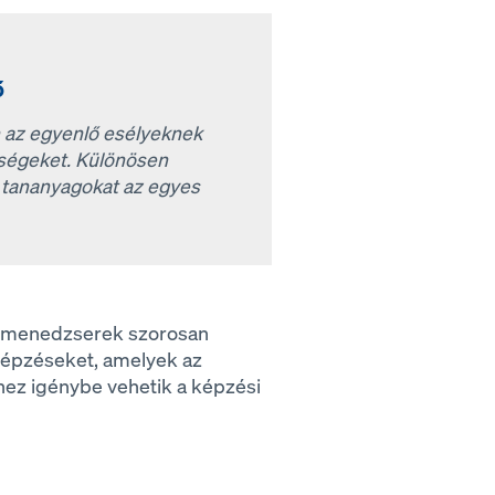
ő
n az egyenlő esélyeknek
őségeket. Különösen
a tananyagokat az egyes
 A menedzserek szorosan
képzéseket, amelyek az
hez igénybe vehetik a képzési