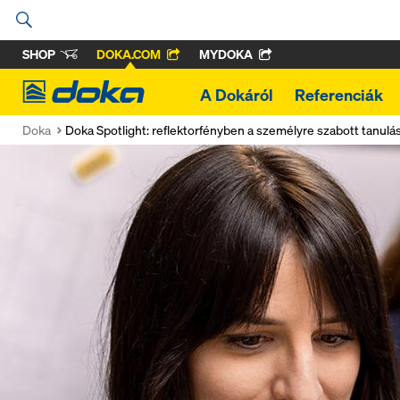
SHOP
DOKA.COM
MYDOKA
Doka
A Dokáról
Referenciák
Doka
Doka Spotlight: reflektorfényben a személyre szabott tanulá