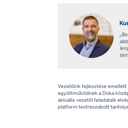
Kur
„Be
abb
len
tém
Vezetőink fejlesztése emellet
együttműködnek a Doka középve
aktuális vezetői feladataik e
platform testreszabott tanfoly