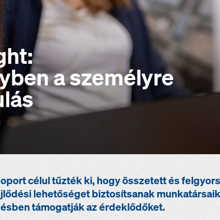
ght:
nyben a személyre
ulás
ort célul tűzték ki, hogy összetett és felgyor
jlődési lehetőséget biztosítsanak munkatársai
désben támogatják az érdeklődőket.