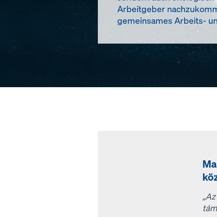
Arbeitgeber nachzukommen. 
gemeinsames Arbeits- und
Ma
kö
„Az
tám