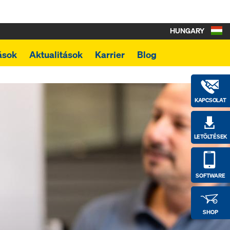
HUNGARY
ások
Aktualitások
Karrier
Blog
KAPCSOLAT
LETÖLTÉSEK
SOFTWARE
SHOP