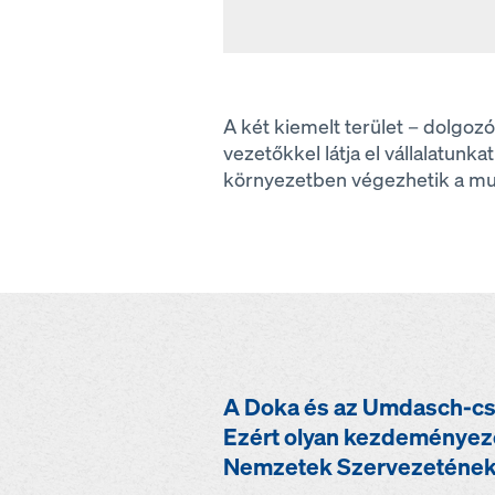
A két kiemelt terület – dolgo
vezetőkkel látja el vállalatunk
környezetben végezhetik a m
A Doka és az Umdasch-csop
Ezért olyan kezdeményez
Nemzetek Szervezetének fe