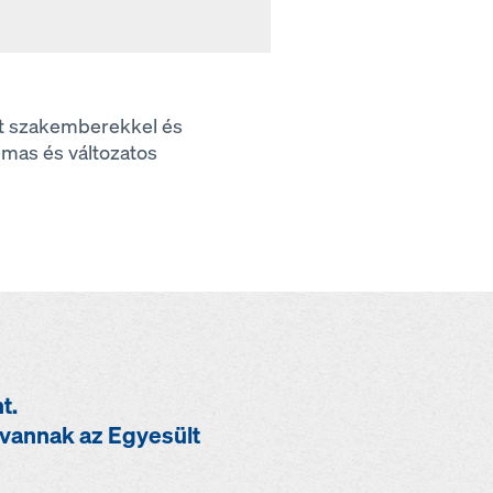
ett szakemberekkel és
almas és változatos
t.
vannak az Egyesült