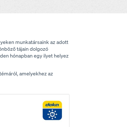
lyeken munkatársaink az adott
lönböző tájain dolgozó
nden hónapban egy ilyet helyez
 témáról, amelyekhez az