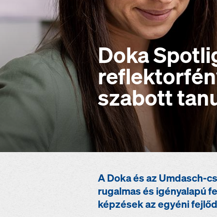
Doka Spotli
reflektorfé
szabott tan
A Doka és az Umdasch-csop
rugalmas és igényalapú fe
képzések az egyéni fejlő