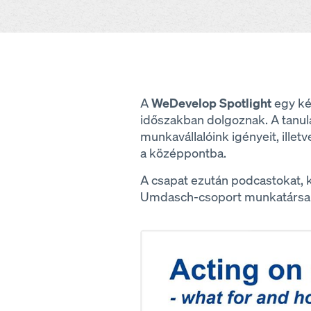
A
WeDevelop Spotlight
egy ké
időszakban dolgoznak. A tanulás
munkavállalóink igényeit, ille
a középpontba.
A csapat ezután podcastokat, k
Umdasch-csoport munkatársai 
Open