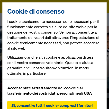
Doka
Cookie di consenso
Doka
I cookie tecnicamente necessari sono necessari per il
La responsabilità per Umdasch Group non può essere ignorata.
funzionamento corretto e sicuro del sito web e per la
gestione del vostro consenso. Se non acconsentite al
trattamento dei vostri dati attraverso l'impostazione di
cookie tecnicamente necessari, non potrete accedere
al sito web.
Utilizziamo anche altri cookie e applicazioni di terzi
con il vostro consenso volontario. Questo ci aiuta a
garantire che il nostro sito web funzioni in modo
ottimale, in particolare
migliorare continuamente la funzionalità del
nostro sito web (cookie funzionali e statistici),
Acconsentite al trattamento dei cookie e al
facilitare un processo di acquisto senza problemi
trasferimento dei vostri dati personali negli USA
nell'online shop Doka (cookie funzionali e
statistici),
Sì, consentire tutti i cookie (compresi i fornitori