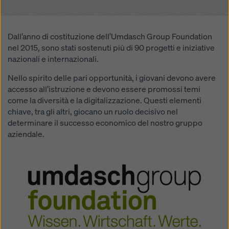
contro questo. Potete rifiutare tutti i cookie che
richiedono il consenso cliccando su “Rifiuta” o
modificando le vostre
impostazioni dei cookie
cliccando su impostazioni dei cookie in fondo a questo
Dall’anno di costituzione dell’Umdasch Group Foundation
sito web e utilizzando le caselle di controllo
nel 2015, sono stati sostenuti più di 90 progetti e iniziative
corrispondenti. Potete revocare il vostro consenso in
nazionali e internazionali.
qualsiasi momento, con effetto futuro e senza
Nello spirito delle pari opportunità, i giovani devono avere
indicarne il motivo, cliccando su
impostazioni cookie
accesso all’istruzione e devono essere promossi temi
in fondo a questo sito web.
come la diversità e la digitalizzazione. Questi elementi
Potete trovare ulteriori informazioni sui nostri cookie
chiave, tra gli altri, giocano un ruolo decisivo nel
nella nostra informativa sulla privacy
. Vi offriamo
determinare il successo economico del nostro gruppo
inoltre la possibilità di selezionare i vostri cookie
aziendale.
(impostazioni avanzate dei cookie).
Open