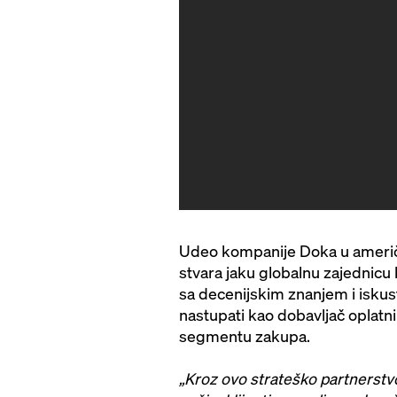
Udeo kompanije Doka u američ
stvara jaku globalnu zajednic
sa decenijskim znanjem i isku
nastupati kao dobavljač oplatnih
segmentu zakupa.
„Kroz ovo strateško partnerstv