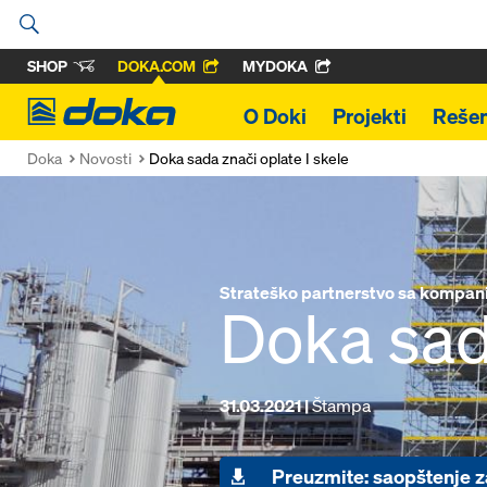
SHOP
DOKA.COM
MYDOKA
Doka
O Doki
Projekti
Rešen
Doka
Novosti
Doka sada znači oplate I skele
Strateško partnerstvo sa kompan
Doka sada
31.03.2021 |
Štampa
Preuzmite: saopštenje 