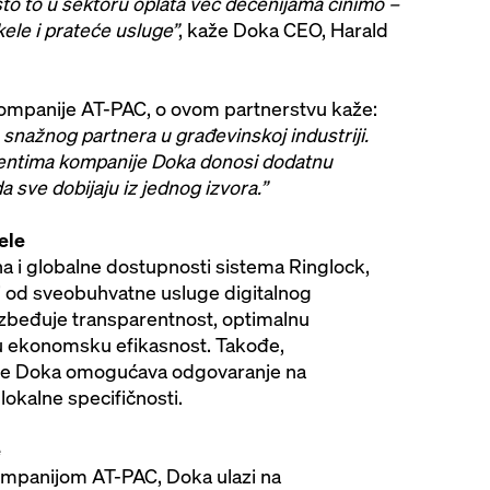
to to u sektoru oplata već decenijama činimo –
kele i prateće usluge”
, kaže Doka CEO, Harald
 kompanije AT-PAC, o ovom partnerstvu kaže:
nažnog partnera u građevinskoj industriji.
ijentima kompanije Doka donosi dodatnu
 sve dobijaju iz jednog izvora.”
ele
na i globalne dostupnosti sistema Ringlock,
ti od sveobuhvatne usluge digitalnog
ezbeđuje transparentnost, optimalnu
ću ekonomsku efikasnost. Takođe,
e Doka omogućava odgovaranje na
lokalne specifičnosti.
e
ompanijom AT-PAC, Doka ulazi na