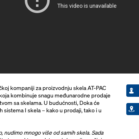
koj kompaniji za proizvodnju skela AT-PAC
u koja kombinuje snagu međunarodne prodaje
stvom sa skelama. U budućnosti, Doka će
 sistema I skela – kako u prodaji, tako i u
o, nudimo mnogo više od samih skela. Sada