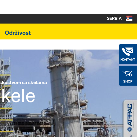
SERBIA
Održivost
KONTAKT
iskustvom sa skelama
SHOP
skele