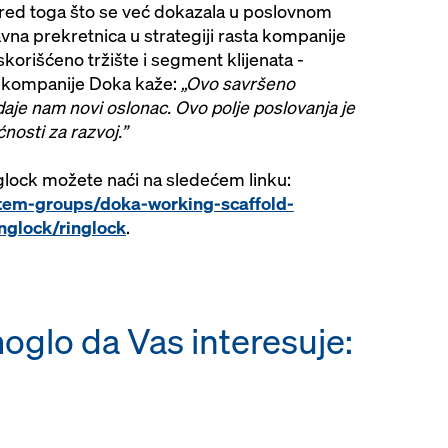
red toga što se već dokazala u poslovnom
vna prekretnica u strategiji rasta kompanije
korišćeno tržište i segment klijenata -
EO kompanije Doka kaže:
„Ovo savršeno
aje nam novi oslonac. Ovo polje poslovanja je
nosti za razvoj.”
glock možete naći na sledećem linku:
tem-groups/doka-working-scaffold-
nglock/ringlock
.
oglo da Vas interesuje: