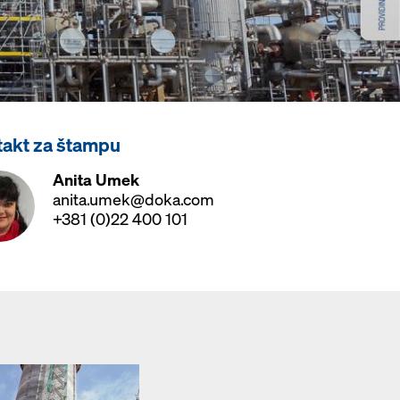
takt za štampu
Anita Umek
anita.umek@doka.com
+381 (0)22 400 101