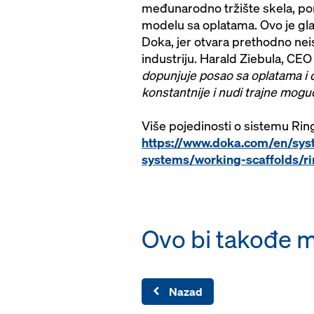
međunarodno tržište skela, po
modelu sa oplatama. Ovo je gla
Doka, jer otvara prethodno neis
industriju. Harald Ziebula, C
dopunjuje posao sa oplatama i d
konstantnije i nudi trajne moguć
Više pojedinosti o sistemu Rin
https://www.doka.com/en/sys
systems/working-scaffolds/ri
Ovo bi takođe m
Nazad