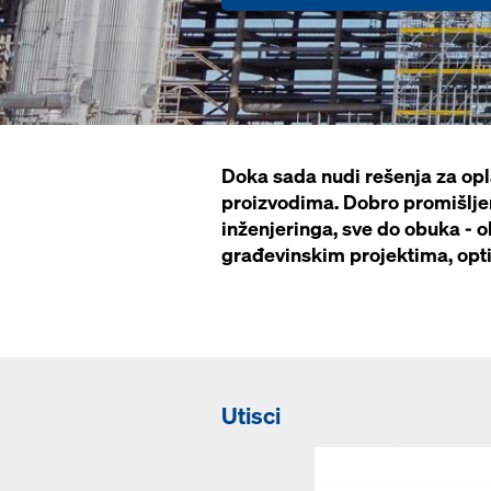
Doka sada nudi rešenja za opla
proizvodima. Dobro promišljen
inženjeringa, sve do obuka - 
građevinskim projektima, opti
Utisci