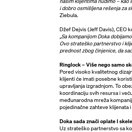
našim klijentima nudimo – kao š
i dobro osmišljena rešenja za s
Ziebula.
Džef Dejvis (Jeff Davis), CEO
„Sa kompanijom Doka dobijamo s
Ovo strateško partnerstvo i kl
prednost zbog činjenice, da sada
Ringlock – Više nego samo sk
Pored visoko kvalitetnog dizaj
klijenti će imati posebne koris
upravljanja izgradnjom. To ob
koordinaciju svih resursa i ve
međunarodna mreža kompanij
pojedinačne zahteve klijenata i 
Doka sada znači oplate I skel
Uz strateško partnerstvo sa k