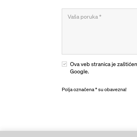
Ova veb stranica je zaštić
Google.
Polja označena * su obavezna!