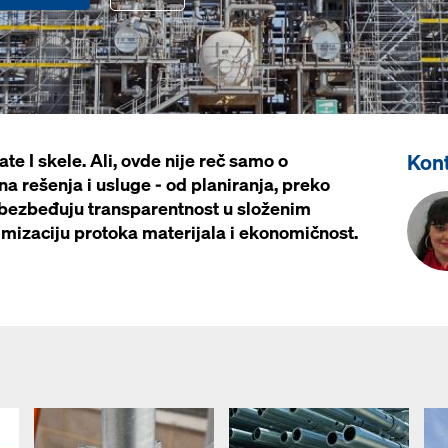
Kon
te I skele. Ali, ovde nije reč samo o
a rešenja i usluge - od planiranja, preko
obezbeđuju transparentnost u složenim
mizaciju protoka materijala i ekonomičnost.