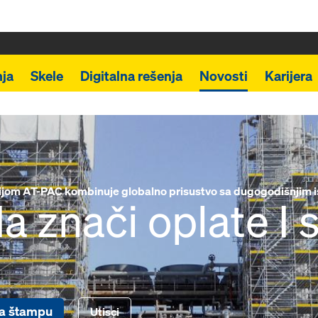
ja
Skele
Digitalna rešenja
Novosti
Karijera
ijom AT-PAC kombinuje globalno prisustvo sa dugogodišnjim 
 znači oplate I 
za štampu
Utisci