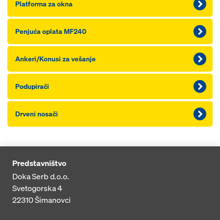
Platforma za okna
Penjuća oplata MF240
Ankeri/Konusi za vešanje
Podupirači
Drveni nosači
Predstavništvo
Doka Serb d.o.o.
Svetogorska 4
22310
Šimanovci