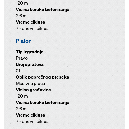
120 m
Visina koraka betoniranja
3,6 m
Vreme ciklusa
7 - dnevni ciklus
Plafon
Tip izgradnje
Pravo
Broj spratova
21
Oblik poprečnog preseka
Masivna ploča
Visina građevine
120 m
Visina koraka betoniranja
3,6 m
Vreme ciklusa
7 - dnevni ciklus