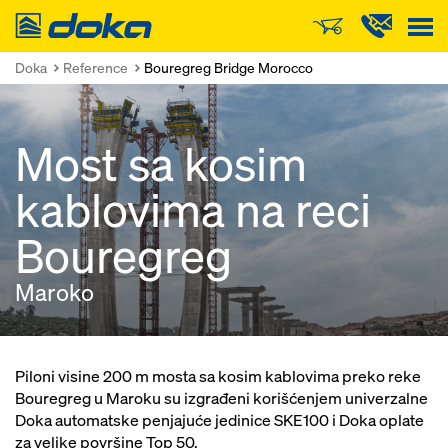
Doka
Doka
Reference
Bouregreg Bridge Morocco
Most sa kosim
kablovima na reci
Bouregreg
Maroko
Piloni visine 200 m mosta sa kosim kablovima preko reke
Bouregreg u Maroku su izgrađeni korišćenjem univerzalne
Doka automatske penjajuće jedinice SKE100 i Doka oplate
za velike površine Top 50.