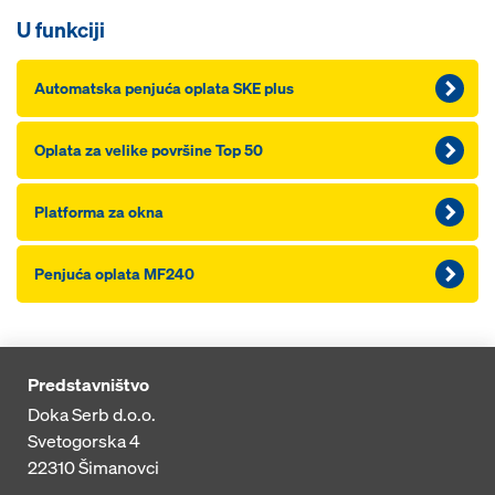
U funkciji
Automatska penjuća oplata SKE plus
Oplata za velike površine Top 50
Platforma za okna
Penjuća oplata MF240
Predstavništvo
Doka Serb d.o.o.
Svetogorska 4
22310
Šimanovci