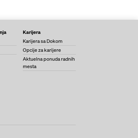
anja
Karijera
Karijera sa Dokom
Opcije za karijere
Aktuelna ponuda radnih
mesta