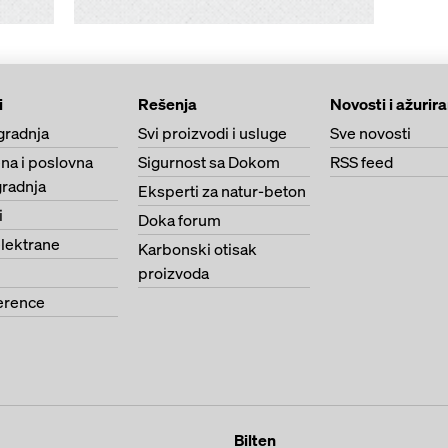
i
Rešenja
Novosti i ažurir
gradnja
Svi proizvodi i usluge
Sve novosti
na i poslovna
Sigurnost sa Dokom
RSS feed
radnja
Eksperti za natur-beton
i
Doka forum
lektrane
Karbonski otisak
proizvoda
erence
Bilten