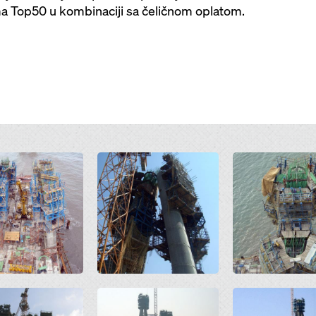
ma Top50 u kombinaciji sa čeličnom oplatom.
Open
Open
Open
Open