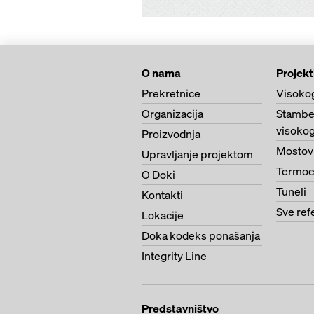
O nama
Projekt
Prekretnice
Visoko
Organizacija
Stambe
visokog
Proizvodnja
Mostov
Upravljanje projektom
Termoe
O Doki
Tuneli
Kontakti
Sve ref
Lokacije
Doka kodeks ponašanja
Integrity Line
Predstavništvo