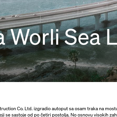
 Worli Sea L
uction Co. Ltd. izgradio autoput sa osam traka na mostu
ji se sastoje od po četiri postolja. No osnovu visokih zah