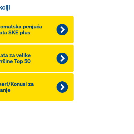
ciji
tomatska penjuća
ata SKE plus
ata za velike
ršine Top 50
eri/Konusi za
anje