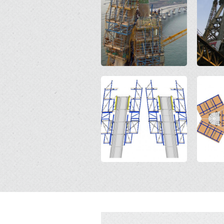
Open
Open