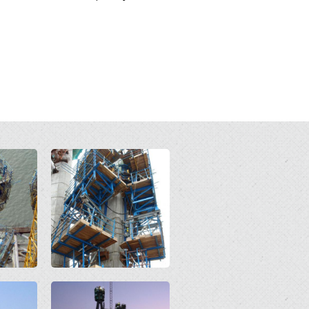
Open
Open