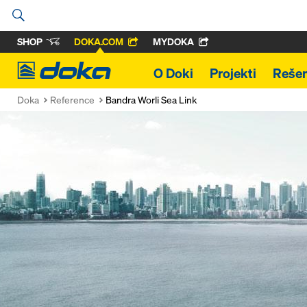
SHOP
DOKA.COM
MYDOKA
Doka
O Doki
Projekti
Rešen
Doka
Reference
Bandra Worli Sea Link