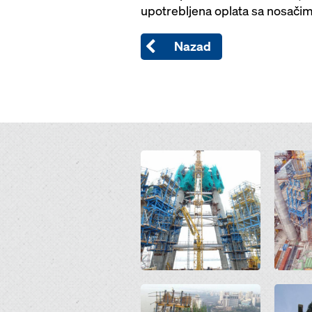
upotrebljena oplata sa nosači
Nazad
Open
Open
Open
Open