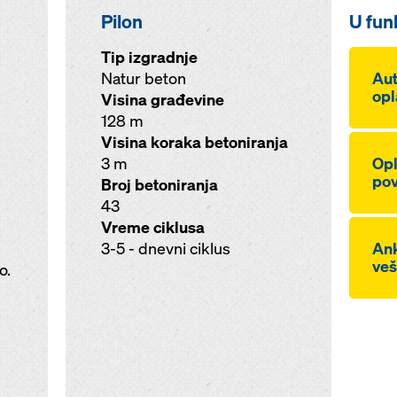
Pilon
U funk
Tip izgradnje
Natur beton
Au
opl
Visina građevine
128 m
Visina koraka betoniranja
3 m
Opl
pov
Broj betoniranja
43
Vreme ciklusa
3-5 - dnevni ciklus
Ank
veš
o.