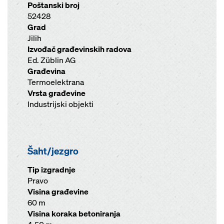
Poštanski broj
52428
Grad
Jilih
Izvođač građevinskih radova
Ed. Züblin AG
Građevina
Termoelektrana
Vrsta građevine
Industrijski objekti
Šaht/jezgro
Tip izgradnje
Pravo
Visina građevine
60 m
Visina koraka betoniranja