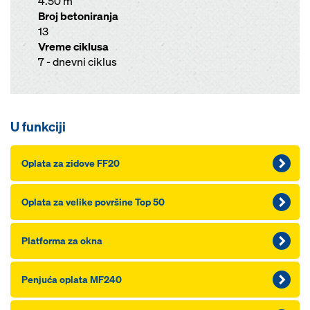
4.50 m
Broj betoniranja
13
Vreme ciklusa
7 - dnevni ciklus
U funkciji
Oplata za zidove FF20
Oplata za velike površine Top 50
Platforma za okna
Penjuća oplata MF240