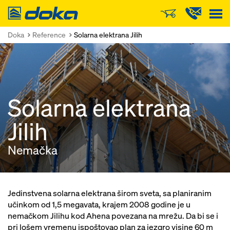
Doka
Doka
Reference
Solarna elektrana Jilih
Solarna elektrana
Jilih
Nemačka
Jedinstvena solarna elektrana širom sveta, sa planiranim
učinkom od 1,5 megavata, krajem 2008 godine je u
nemačkom Jilihu kod Ahena povezana na mrežu. Da bi se i
pri lošem vremenu ispoštovao plan za jezgro visine 60 m