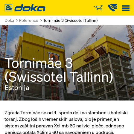
Doka
Doka
Reference
Tornimäe 3 (Swissotel Tallinn)
Tornimäe 3
(Swissotel Tallinn)
Estonija
Zgrada Torminäe se od 4. sprata deli na stambeni i hotelski
toranj. Zbog loših vremenskih uslova, bio je primenjen
sistem zaštitni paravan Xclimb 60 na ivici ploče, odnosno
penjuća oplata Xclimb 60 sa navođenjem u području