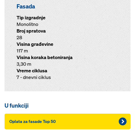
Fasada
Tip izgradnje
Monolitno
Broj spratova
28
Visina građevine
117 m
Visina koraka betoniranja
3,30 m
Vreme ciklusa
7 - dnevni ciklus
U funkciji
Oplata za fasade Top 50